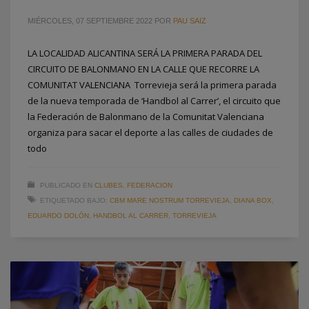
MIÉRCOLES, 07 SEPTIEMBRE 2022
POR
PAU SAIZ
LA LOCALIDAD ALICANTINA SERÁ LA PRIMERA PARADA DEL
CIRCUITO DE BALONMANO EN LA CALLE QUE RECORRE LA
COMUNITAT VALENCIANA Torrevieja será la primera parada
de la nueva temporada de ‘Handbol al Carrer’, el circuito que
la Federación de Balonmano de la Comunitat Valenciana
organiza para sacar el deporte a las calles de ciudades de
todo
PUBLICADO EN
CLUBES
,
FEDERACION
ETIQUETADO BAJO:
CBM MARE NOSTRUM TORREVIEJA
,
DIANA BOX
,
EDUARDO DOLÓN
,
HANDBOL AL CARRER
,
TORREVIEJA