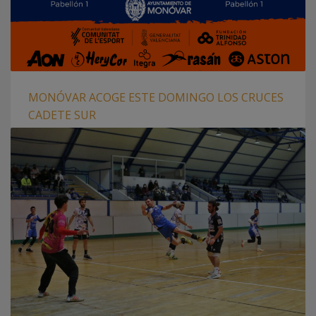
MONÓVAR ACOGE ESTE DOMINGO LOS CRUCES
CADETE SUR
JUEVES, 17 FEBRERO 2022
POR
PAU SAIZ
El Pabellón Municipal de Monóvar (Alicante) acogerá este
domingo 20 de febrero los Cruces Sur en las categorías
cadete masculina y femenina, donde está en juego una
plaza para la fase autonómica. Colegio San Agustín, como 4º
clasificado en la liga de Jocs Esportius – Nivel 1, se
enfrentará al Hispanitas BM Petrer, campeón sur
PUBLICADO EN
CLUBES
,
FEDERACION
ETIQUETADO BAJO:
CADETE FEMENINA
,
CADETE MASCULINA
,
CBM