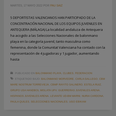
MARTES, 17 MAYO 2022
POR
PAU SAIZ
5 DEPORTISTAS VALENCIANOS HAN PARTICIPADO DE LA
CONCENTRACIÓN NACIONAL DE LOS EQUIPOS JUVENILES EN
ANTEQUERA (MÁLAGA) La localidad andaluza de Antequera
ha acogido a las Selecciones Nacionales de balonmano
playa en la categoría juvenil, tanto masculina como
femenina, donde la Comunitat Valenciana ha contado con la
representación de 4 jugadoras y 1 jugador, aumentando
hasta
PUBLICADO EN
BALONMANO PLAYA
,
CLUBES
,
FEDERACION
ETIQUETADO BAJO:
BALONMANO MORVEDRE
,
CARLA GALLEGO
,
CBM
MARE NOSTRUM TORREVIEJA
,
CBMP RAYITO SALINERO
,
ESTELA RUIZ
,
GRUPO USA HANDBOL MISLATA UPV
,
GUERRERAS JUVENILES ARENA
,
HISPANOS JUVENILES ARENA
,
LEVANTE UD-BM MARNI
,
NURIA CARDONA
,
PAULA QUILES
,
SELECCIONES NACIONALES
,
UGO EBIKAM