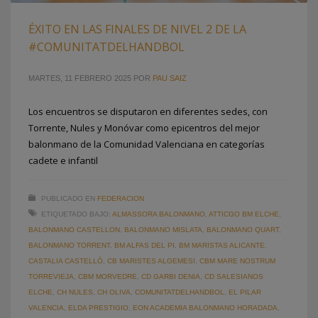
ÉXITO EN LAS FINALES DE NIVEL 2 DE LA
#COMUNITATDELHANDBOL
MARTES, 11 FEBRERO 2025
POR
PAU SAIZ
Los encuentros se disputaron en diferentes sedes, con
Torrente, Nules y Monóvar como epicentros del mejor
balonmano de la Comunidad Valenciana en categorías
cadete e infantil
PUBLICADO EN
FEDERACION
ETIQUETADO BAJO:
ALMASSORA BALONMANO
,
ATTICGO BM ELCHE
,
BALONMANO CASTELLON
,
BALONMANO MISLATA
,
BALONMANO QUART
,
BALONMANO TORRENT
,
BM ALFAS DEL PI
,
BM MARISTAS ALICANTE
,
CASTALIA CASTELLÓ
,
CB MARISTES ALGEMESI
,
CBM MARE NOSTRUM
TORREVIEJA
,
CBM MORVEDRE
,
CD GARBI DENIA
,
CD SALESIANOS
ELCHE
,
CH NULES
,
CH OLIVA
,
COMUNITATDELHANDBOL
,
EL PILAR
VALENCIA
,
ELDA PRESTIGIO
,
EON ACADEMIA BALONMANO HORADADA
,