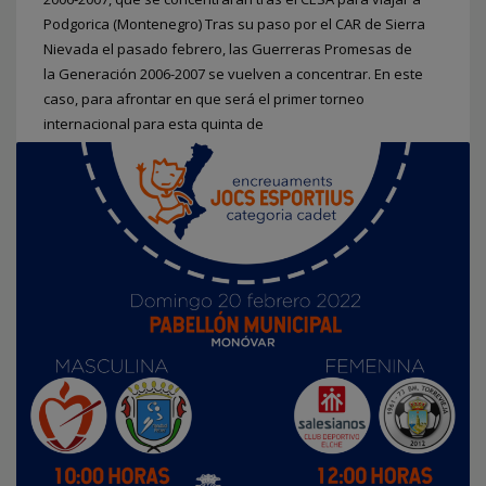
Podgorica (Montenegro) Tras su paso por el CAR de Sierra
Nievada el pasado febrero, las Guerreras Promesas de
la Generación 2006-2007 se vuelven a concentrar. En este
caso, para afrontar en que será el primer torneo
internacional para esta quinta de
PUBLICADO EN
CLUBES
,
FEDERACION
ETIQUETADO BAJO:
ARIADNA ZANÓN
,
BALONMANO MORVEDRE
,
CBM
MARE NOSTRUM TORREVIEJA
,
CONVOCATORIAS NACIONALES
,
FUNDACIÓN BALONMANO AGUSTINOS ALICANTE
,
GUERRERAS
PROMESAS
,
LAURA CECILIA
,
LEVANTE UD-BM MARNI
,
NIA YANES
,
PED
CHESTE
,
UDANE BERNABÉ