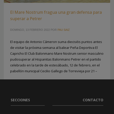
MARE NOSTRUM TORREVIEJA
,
CD SALESIANOS ELCHE
,
COLEGIO SAN
AGUSTÍN
,
CRUCES SUR
,
HISPANITAS BM PETRER
,
JOCS ESPORTIUS
,
El Mare Nostrum fragua una gran defensa para
MONÓVAR
superar a Petrer
DOMINGO, 13 FEBRERO 2022
POR
PAU SAIZ
El equipo de Antonio Cámeron suma dieciséis puntos antes
de visitar la próxima semana al balear Peña Deportiva El
Capricho El Club Balonmano Mare Nostrum senior masculino
2
1
pudosuperar al Hispanitas Balonmano Petrer en el partido
celebrado en la tarde de estesábado, 12 de febrero, en el
pabellón municipal Cecilio Gallego de Torrevieja por 21 –
PUBLICADO EN
CLUBES
ETIQUETADO BAJO:
ANTONIO CÁMERON
,
CBM MARE NOSTRUM
TORREVIEJA
,
PRIMERA NACIONAL MASCULINA
SECCIONES
CONTACTO