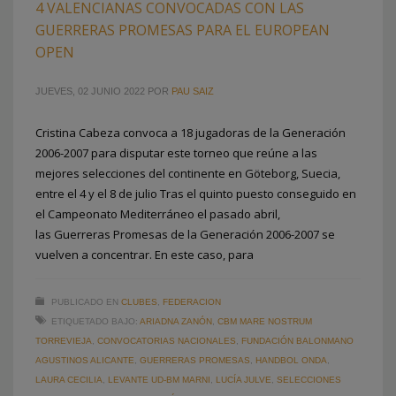
4 VALENCIANAS CONVOCADAS CON LAS
GUERRERAS PROMESAS PARA EL EUROPEAN
OPEN
JUEVES, 02 JUNIO 2022
POR
PAU SAIZ
Cristina Cabeza convoca a 18 jugadoras de la Generación
2006-2007 para disputar este torneo que reúne a las
mejores selecciones del continente en Göteborg, Suecia,
entre el 4 y el 8 de julio Tras el quinto puesto conseguido en
el Campeonato Mediterráneo el pasado abril,
las Guerreras Promesas de la Generación 2006-2007 se
vuelven a concentrar. En este caso, para
PUBLICADO EN
CLUBES
,
FEDERACION
ETIQUETADO BAJO:
ARIADNA ZANÓN
,
CBM MARE NOSTRUM
TORREVIEJA
,
CONVOCATORIAS NACIONALES
,
FUNDACIÓN BALONMANO
AGUSTINOS ALICANTE
,
GUERRERAS PROMESAS
,
HANDBOL ONDA
,
LAURA CECILIA
,
LEVANTE UD-BM MARNI
,
LUCÍA JULVE
,
SELECCIONES