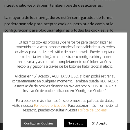
nuestro sitio web. Si bien, también puede desactivarlas.
La mayoría de los navegadores están configurados de forma
predeterminada para aceptar cookies, pero puede cambiar la
configuración para bloquear algunas o todas las cookies, si lo
prefiere. Si no le gusta cómo esto afecta a su experiencia online, es
Utilizamos cookies propias y de terceros para personalizar el
igual de fácil de cambiar las cosas de nuevo.
contenido de la web, proporcionarles funcionalidades a las redes
sociales y para analizar el tráfico de nuestra web. Puede aceptar el
Chrome
:
https://support.google.com/chrome/answer/95647?
uso de esta tecnología o administrar su configuración y poder
hl=es
rechazarla, y así controlar completamente qué información se
recopila y gestiona a través de los botones habilitados al efecto.
Explorer
:
http://windows.microsoft.com/es-
es/windows7/how-to-manage-cookies-in-internet-explorer-9
Al clicar en "Sí, Acepto", ACEPTA SU USO, si bien podrá retirar su
Safari
:
http://translate.google.com/translate?
consentimiento en cualquier momento. También puede RECHAZAR
la instalación de cookies clicando en “No Acepto" o CONFIGURAR la
hl=en&sl=en&tl=es&u=http%3A%2F%2Fsupport.apple.com
instalación de cookies clicando en “Configurar Cookies”.
Firefox
:
http://support.mozilla.org/es/kb/cookies-
informacion-que-los-sitios-web-gua …
Para obtener más información sobre nuestras políticas de datos,
visite nuestra
Política de privacidad
. Para obtener más información al
respecto, puedes consultar nuestra
Política de Cookies
.
Configurar Cookies
No acepto
Sí, Acepto