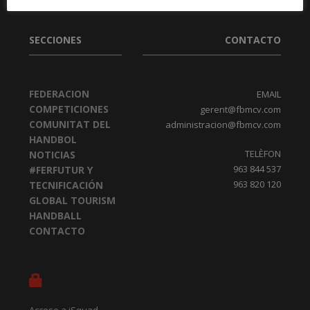
SECCIONES
CONTACTO
FEDERACION
EMAIL
COMPETICIONES
gerent@fbmcv.com
COMUNITAT DEL
administracion@fbmcv.com
HANDBOL
TELÈFON
NOTICIAS
963 844 537
#FERFUTUR Y
963 820 120
TECNIFICACIÓN
GLOBAL TOURISM
HANDBALL
CONTACTO
Acceso a iSquad