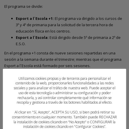
El programa se divide:
Esport a l´Escola +1:
El programa va dirigido a los cursos de
3º y 4º de primaria para la solicitud de la tercera hora de
educación física en los centros.
Esport a l´Escola:
Está dirigido desde 5º de primaria a 2º de
E.S.O.
En el programa +1 consta de nueve sesiones repartidas en una
sesión a la semana durante el trimestre; mientras que el programa
Esport a l´Escola está formado por seis sesiones.
Para la tramitación de la solicitud de adhesión al programa
Utilizamos cookies propias y de terceros para personalizar el
contenido de la web, proporcionarles funcionalidades a las redes
del año 2023:
sociales y para analizar el tráfico de nuestra web. Puede aceptar el
uso de esta tecnología o administrar su configuración y poder
rechazarla, y así controlar completamente qué información se
Solicitud de adhesión al programa 2023
recopila y gestiona a través de los botones habilitados al efecto.
Al clicar en "Sí, Acepto", ACEPTA SU USO, si bien podrá retirar su
El plazo de solicitud finaliza el 30 de
consentimiento en cualquier momento. También puede RECHAZAR
la instalación de cookies clicando en “No Acepto" o CONFIGURAR la
instalación de cookies clicando en “Configurar Cookies”.