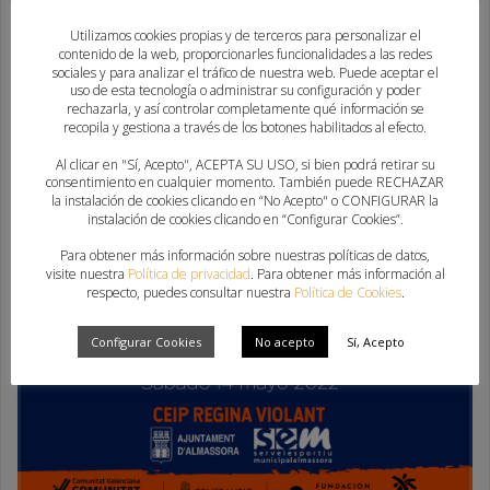
Utilizamos cookies propias y de terceros para personalizar el
contenido de la web, proporcionarles funcionalidades a las redes
sociales y para analizar el tráfico de nuestra web. Puede aceptar el
uso de esta tecnología o administrar su configuración y poder
rechazarla, y así controlar completamente qué información se
recopila y gestiona a través de los botones habilitados al efecto.
Al clicar en "Sí, Acepto", ACEPTA SU USO, si bien podrá retirar su
consentimiento en cualquier momento. También puede RECHAZAR
la instalación de cookies clicando en “No Acepto" o CONFIGURAR la
instalación de cookies clicando en “Configurar Cookies”.
Para obtener más información sobre nuestras políticas de datos,
visite nuestra
Política de privacidad
. Para obtener más información al
respecto, puedes consultar nuestra
Política de Cookies
.
Configurar Cookies
No acepto
Sí, Acepto