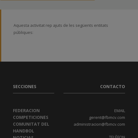
Aquesta activitat rep ajuts de les següents entitats
públiques:
SECCIONES
CONTACTO
FEDERACION
EMAIL
COMPETICIONES
gerent@fbmcv.com
COMUNITAT DEL
administracion@fbmcv.com
HANDBOL
TELÈFON
NOTICIAS