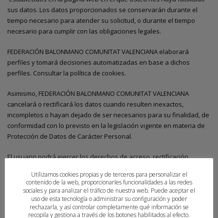
sus datos. Los datos proporcionados se conservarán durante el
tiempo necesario para atender su solicitud, o durante el tiempo
necesario para cumplir con las obligaciones legales.
FEDERACIÓN BALONMANO COMUNITAT VALENCIANA elaborará
perfiles y tomará decisiones automatizadas en base a dichos
perfiles. Consultar la política de cookies.
Asimismo, FEDERACIÓN BALONMANO COMUNITAT VALENCIANA
cancelará o rectificará los datos cuando resulten inexactos,
incompletos o hayan dejado de ser necesarios para su finalidad, de
conformidad con lo previsto en la legislación vigente en materia de
Protección de Datos de Carácter Personal.
El usuario podrá ejercer los derechos de acceso, rectificación,
cancelación, supresión, oposición, limitación del tratamiento,
Utilizamos cookies propias y de terceros para personalizar el
portabilidad de datos y a no ser objeto de decisiones
contenido de la web, proporcionarles funcionalidades a las redes
individualizadas, automatizadas, en relación con los datos objeto
sociales y para analizar el tráfico de nuestra web. Puede aceptar el
uso de esta tecnología o administrar su configuración y poder
del tratamiento, ante el responsable del tratamiento en la dirección
rechazarla, y así controlar completamente qué información se
anteriormente mencionada, o por correo electrónico
recopila y gestiona a través de los botones habilitados al efecto.