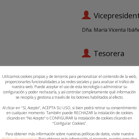
Vicepresiden
Dña. María Vicenta Ibáñ
Tesorera
Dña. María José Ruiz Pa
Utilizamos cookies propias y de terceros para personalizar el contenido de la web,
proporcionarles funcionalidades a las redes sociales y para analizar el tráfico de
nuestra web. Puede aceptar el uso de esta tecnología o administrar su
configuración y poder rechazarla, y así controlar completamente qué información
se recopila y gestiona a través de los botones habilitados al efecto.
er
Al clicar en "Sí, Acepto", ACEPTA SU USO, si bien podrá retirar su consentimiento
en cualquier momento. También puede RECHAZAR la instalación de cookies
clicando en “No Acepto" o CONFIGURAR la instalación de cookies clicando en
“Configurar Cookies”.
Para obtener más información sobre nuestras políticas de datos, visite nuestra
Política de privacidad
. Para obtener más información al respecto, puedes consultar