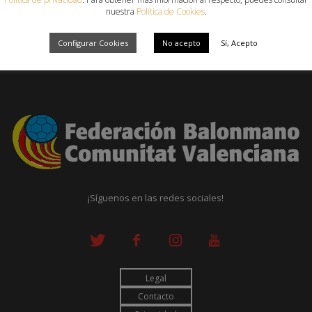
nuestra
Política de Cookies
.
Configurar Cookies
No acepto
Sí, Acepto
¡Síguenos en las redes sociales!
Legal
Contacto