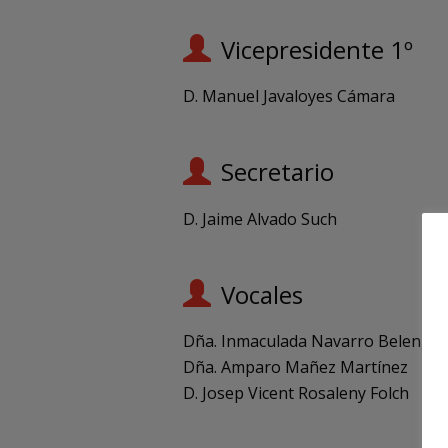
Vicepresidente 1º
D. Manuel Javaloyes Cámara
Secretario
D. Jaime Alvado Such
Vocales
Dña. Inmaculada Navarro Belengu
Dña. Amparo Mañez Martínez
D. Josep Vicent Rosaleny Folch