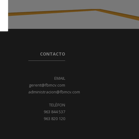
CONTACTO
EMAIL
gerent@fbmcv.com
administracion@fbmcv.com
TELÈFON
963 844 537
963 820 120