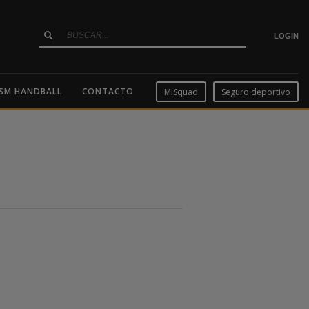
LOGIN
SM HANDBALL
CONTACTO
MiSquad
Seguro deportivo