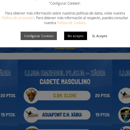
“Configurar Cookies”.
Para obtener más información sobre nuestras políticas de datos, visite nuestra
Política de privacidad
. Para obtener más información al respecto, puedes consultar
nuestra
Política de Cookies
.
Configurar Cookies
No acepto
Sí, Acepto