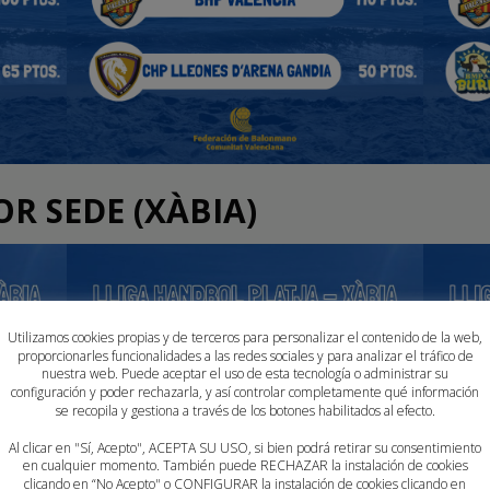
OR SEDE (XÀBIA)
Utilizamos cookies propias y de terceros para personalizar el contenido de la web,
proporcionarles funcionalidades a las redes sociales y para analizar el tráfico de
nuestra web. Puede aceptar el uso de esta tecnología o administrar su
configuración y poder rechazarla, y así controlar completamente qué información
se recopila y gestiona a través de los botones habilitados al efecto.
Al clicar en "Sí, Acepto", ACEPTA SU USO, si bien podrá retirar su consentimiento
en cualquier momento. También puede RECHAZAR la instalación de cookies
clicando en “No Acepto" o CONFIGURAR la instalación de cookies clicando en