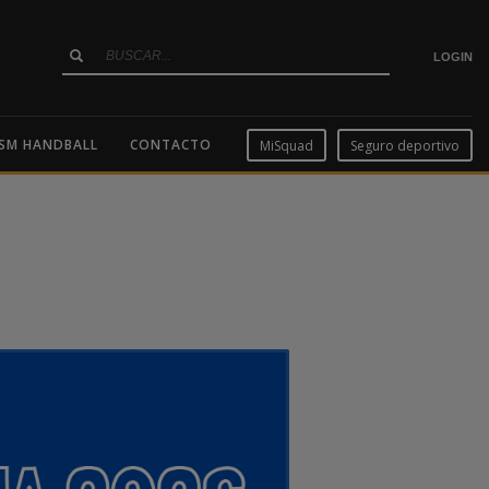
LOGIN
SM HANDBALL
CONTACTO
MiSquad
Seguro deportivo