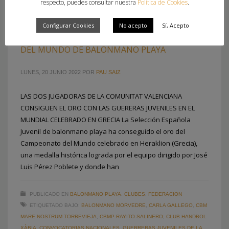
respecto, puedes consultar nuestra
Política de Cookies
.
Configurar Cookies
No acepto
Sí, Acepto
CARLA GALLEGO Y PAULA QUILES, CAMPEONAS
DEL MUNDO DE BALONMANO PLAYA
LUNES, 20 JUNIO 2022
POR
PAU SAIZ
LAS DOS JUGADORAS DE LA COMUNITAT VALENCIANA
CONSIGUEN EL ORO CON LAS GUERERAS JUVENILES EN EL
MUNDIAL CELEBRADO EN GRECIA La Selección Española
Juvenil de balonmano playa ha conseguido el oro del
Campeonato del Mundo celebrado en Heraklion (Grecia),
una medalla histórica lograda por el equipo dirigido por José
Luis Pérez Poblete y donde han
PUBLICADO EN
BALONMANO PLAYA
,
CLUBES
,
FEDERACION
ETIQUETADO BAJO:
BALONMANO MORVEDRE
,
CARLA GALLEGO
,
CBM
MARE NOSTRUM TORREVIEJA
,
CBMP RAYITO SALINERO
,
CLUB HANDBOL
XÀBIA
,
CONVOCATORIAS NACIONALES
,
GUERRERAS JUVENILES DE LA