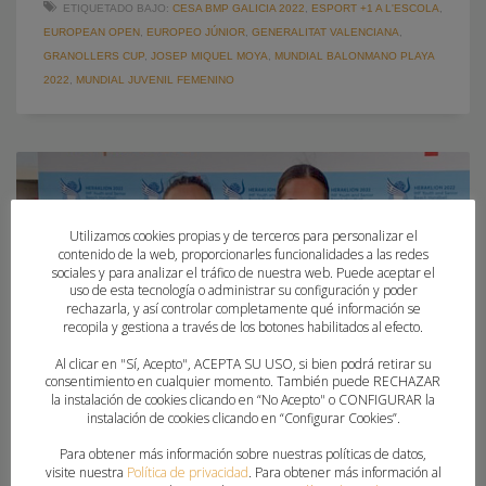
ETIQUETADO BAJO:
CESA BMP GALICIA 2022
,
ESPORT +1 A L'ESCOLA
,
EUROPEAN OPEN
,
EUROPEO JÚNIOR
,
GENERALITAT VALENCIANA
,
GRANOLLERS CUP
,
JOSEP MIQUEL MOYA
,
MUNDIAL BALONMANO PLAYA
2022
,
MUNDIAL JUVENIL FEMENINO
Utilizamos cookies propias y de terceros para personalizar el
contenido de la web, proporcionarles funcionalidades a las redes
sociales y para analizar el tráfico de nuestra web. Puede aceptar el
uso de esta tecnología o administrar su configuración y poder
rechazarla, y así controlar completamente qué información se
recopila y gestiona a través de los botones habilitados al efecto.
Al clicar en "Sí, Acepto", ACEPTA SU USO, si bien podrá retirar su
consentimiento en cualquier momento. También puede RECHAZAR
la instalación de cookies clicando en “No Acepto" o CONFIGURAR la
instalación de cookies clicando en “Configurar Cookies”.
Para obtener más información sobre nuestras políticas de datos,
visite nuestra
Política de privacidad
. Para obtener más información al