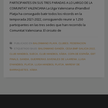
PARTICIPANTES EN SUS TRES PARADAS A LO LARGO DE LA
COMUNITAT VALENCIANA La Lliga Valenciana d’Handbol
Platja ha conseguido batir todos los récords en la
temporada 2021-2022, consiguiendo reunir a 1.250
participantes en las tres sedes que han recorrido la
Comunitat Valenciana. El circuito de
PUBLICADO EN
BALONMANO PLAYA
,
CLUBES
,
FEDERACION
ETIQUETADO BAJO:
BALONMANO GANDÍA
,
CESA BMP GALICIA 2022
,
CLUB HANDBOL SUECA
,
CLUB HANDBOL XÀBIA
,
COPA DE ESPAÑA
,
EBT
FINALS
,
GANDIA
,
GUERRERAS JUVENILES DE LA ARENA
,
LLIGA
D’HANDBOL PLATJA
,
LLIGA HANDBOL PLATJA
,
MARENY DE
BARRAQUETES
,
XÀBIA