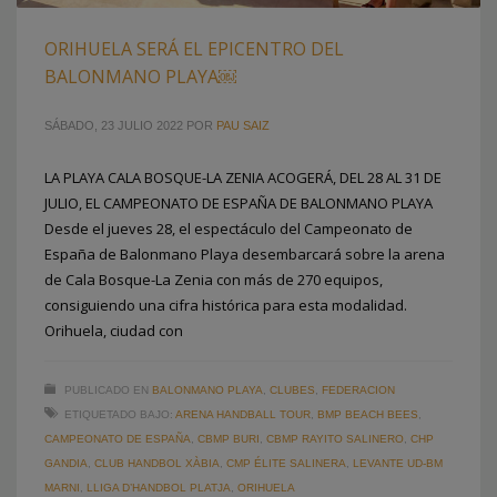
ORIHUELA SERÁ EL EPICENTRO DEL
BALONMANO PLAYA￼
SÁBADO, 23 JULIO 2022
POR
PAU SAIZ
LA PLAYA CALA BOSQUE-LA ZENIA ACOGERÁ, DEL 28 AL 31 DE
JULIO, EL CAMPEONATO DE ESPAÑA DE BALONMANO PLAYA
Desde el jueves 28, el espectáculo del Campeonato de
España de Balonmano Playa desembarcará sobre la arena
de Cala Bosque-La Zenia con más de 270 equipos,
consiguiendo una cifra histórica para esta modalidad.
Orihuela, ciudad con
PUBLICADO EN
BALONMANO PLAYA
,
CLUBES
,
FEDERACION
ETIQUETADO BAJO:
ARENA HANDBALL TOUR
,
BMP BEACH BEES
,
CAMPEONATO DE ESPAÑA
,
CBMP BURI
,
CBMP RAYITO SALINERO
,
CHP
GANDIA
,
CLUB HANDBOL XÀBIA
,
CMP ÉLITE SALINERA
,
LEVANTE UD-BM
MARNI
,
LLIGA D’HANDBOL PLATJA
,
ORIHUELA