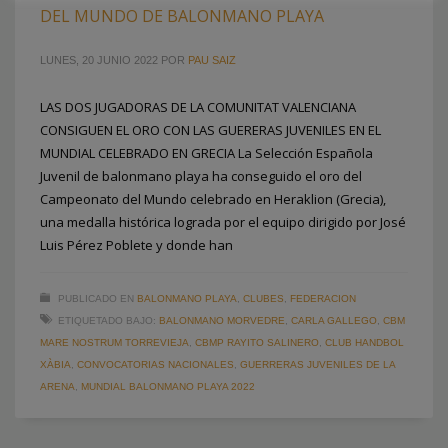
DEL MUNDO DE BALONMANO PLAYA
LUNES, 20 JUNIO 2022
POR
PAU SAIZ
LAS DOS JUGADORAS DE LA COMUNITAT VALENCIANA
CONSIGUEN EL ORO CON LAS GUERERAS JUVENILES EN EL
MUNDIAL CELEBRADO EN GRECIA La Selección Española
Juvenil de balonmano playa ha conseguido el oro del
Campeonato del Mundo celebrado en Heraklion (Grecia),
una medalla histórica lograda por el equipo dirigido por José
Luis Pérez Poblete y donde han
PUBLICADO EN
BALONMANO PLAYA
,
CLUBES
,
FEDERACION
ETIQUETADO BAJO:
BALONMANO MORVEDRE
,
CARLA GALLEGO
,
CBM
MARE NOSTRUM TORREVIEJA
,
CBMP RAYITO SALINERO
,
CLUB HANDBOL
XÀBIA
,
CONVOCATORIAS NACIONALES
,
GUERRERAS JUVENILES DE LA
ARENA
,
MUNDIAL BALONMANO PLAYA 2022