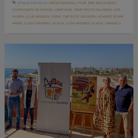
ETIQUETADO BAJO:
ARENA HANDBALL TOUR
,
BMP BEACH BEES
,
CAMPEONATO DE ESPAÑA
,
CBMP BURI
,
CBMP RAYITO SALINERO
,
CHP
GANDIA
,
CLUB HANDBOL XÀBIA
,
CMP ÉLITE SALINERA
,
LEVANTE UD-BM
MARNI
,
LLIGA D’HANDBOL PLATJA
,
LLIGA HANDBOL PLATJA
,
ORIHUELA