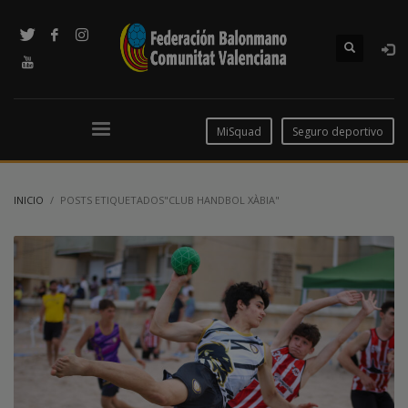
MiSquad
Seguro deportivo
INICIO
POSTS ETIQUETADOS"CLUB HANDBOL XÀBIA"