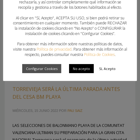
rechazarla, y así controlar completamente qué información se
recopila y gestiona a través de los botones habilitados al efecto.
Al clicar en "Sí, Acepto", ACEPTA SU USO, si bien podrá retirar su
consentimiento en cualquier momento. También puede RECHAZAR
la instalación de cookies clicando en “No Acepto" o CONFIGURAR la
instalación de cookies clicando en “Configurar Cookies”.
Para obtener más información sobre nuestras políticas de datos,
visite nuestra
Política de privacidad
. Para obtener más información al
respecto, puedes consultar nuestra
Política de Cookies
.
Configurar Cookies
No acepto
Sí, Acepto
TORREVIEJA SERÁ LA ÚLTIMA PARADA ANTES
DEL CESA BM PLAYA
MIÉRCOLES, 15 JUNIO 2022
POR
PAU SAIZ
LAS SELECCIONES DE BALONMANO PLAYA DE LA COMUNITAT
VALENCIANA ULTIMAN SU PREPARACIÓN PARA LA GRAN CITA
NACIONAL Torrevieja será el escenario de la última actividad