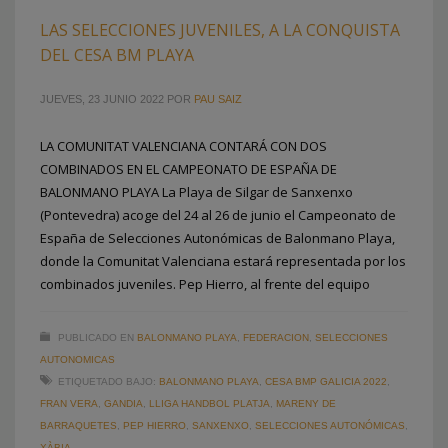
LAS SELECCIONES JUVENILES, A LA CONQUISTA
DEL CESA BM PLAYA
JUEVES, 23 JUNIO 2022
POR
PAU SAIZ
LA COMUNITAT VALENCIANA CONTARÁ CON DOS
COMBINADOS EN EL CAMPEONATO DE ESPAÑA DE
BALONMANO PLAYA La Playa de Silgar de Sanxenxo
(Pontevedra) acoge del 24 al 26 de junio el Campeonato de
España de Selecciones Autonómicas de Balonmano Playa,
donde la Comunitat Valenciana estará representada por los
combinados juveniles. Pep Hierro, al frente del equipo
PUBLICADO EN
BALONMANO PLAYA
,
FEDERACION
,
SELECCIONES
AUTONOMICAS
ETIQUETADO BAJO:
BALONMANO PLAYA
,
CESA BMP GALICIA 2022
,
FRAN VERA
,
GANDIA
,
LLIGA HANDBOL PLATJA
,
MARENY DE
BARRAQUETES
,
PEP HIERRO
,
SANXENXO
,
SELECCIONES AUTONÓMICAS
,
XÀBIA