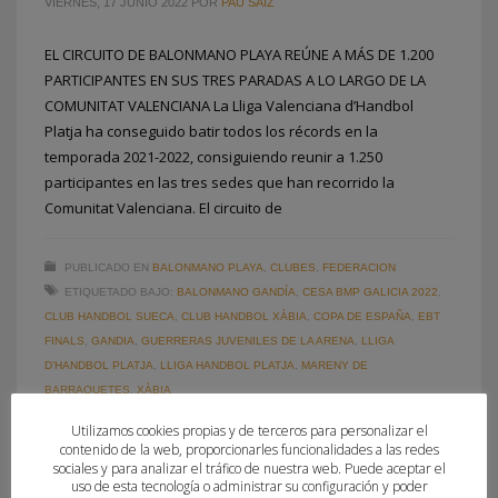
VIERNES, 17 JUNIO 2022
POR
PAU SAIZ
EL CIRCUITO DE BALONMANO PLAYA REÚNE A MÁS DE 1.200
PARTICIPANTES EN SUS TRES PARADAS A LO LARGO DE LA
COMUNITAT VALENCIANA La Lliga Valenciana d’Handbol
Platja ha conseguido batir todos los récords en la
temporada 2021-2022, consiguiendo reunir a 1.250
participantes en las tres sedes que han recorrido la
Comunitat Valenciana. El circuito de
PUBLICADO EN
BALONMANO PLAYA
,
CLUBES
,
FEDERACION
ETIQUETADO BAJO:
BALONMANO GANDÍA
,
CESA BMP GALICIA 2022
,
CLUB HANDBOL SUECA
,
CLUB HANDBOL XÀBIA
,
COPA DE ESPAÑA
,
EBT
FINALS
,
GANDIA
,
GUERRERAS JUVENILES DE LA ARENA
,
LLIGA
D’HANDBOL PLATJA
,
LLIGA HANDBOL PLATJA
,
MARENY DE
BARRAQUETES
,
XÀBIA
Utilizamos cookies propias y de terceros para personalizar el
contenido de la web, proporcionarles funcionalidades a las redes
sociales y para analizar el tráfico de nuestra web. Puede aceptar el
uso de esta tecnología o administrar su configuración y poder