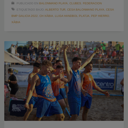
PUBLICADO EN
BALONMANO PLAYA
,
CLUBES
,
FEDERACION
ETIQUETADO BAJO:
ALBERTO TUR
,
CESA BALONMANO PLAYA
,
CESA
BMP GALICIA 2022
,
CH XÀBIA
,
LLIGA HANDBOL PLATJA
,
PEP HIERRO
,
XÀBIA