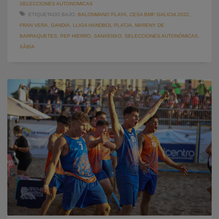
SELECCIONES AUTONOMICAS
ETIQUETADO BAJO:
BALONMANO PLAYA
,
CESA BMP GALICIA 2022
,
FRAN VERA
,
GANDIA
,
LLIGA HANDBOL PLATJA
,
MARENY DE
BARRAQUETES
,
PEP HIERRO
,
SANXENXO
,
SELECCIONES AUTONÓMICAS
,
XÀBIA