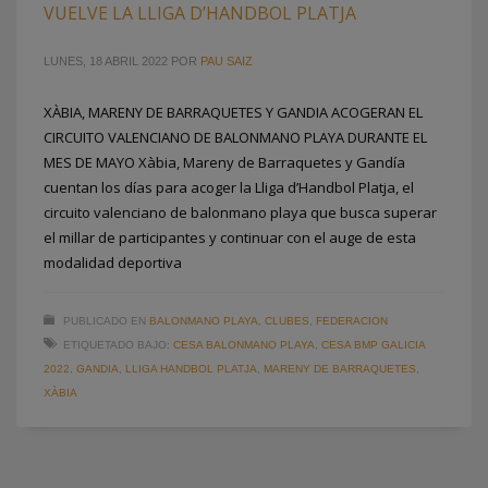
VUELVE LA LLIGA D’HANDBOL PLATJA
LUNES, 18 ABRIL 2022
POR
PAU SAIZ
XÀBIA, MARENY DE BARRAQUETES Y GANDIA ACOGERAN EL
CIRCUITO VALENCIANO DE BALONMANO PLAYA DURANTE EL
MES DE MAYO Xàbia, Mareny de Barraquetes y Gandía
cuentan los días para acoger la Lliga d’Handbol Platja, el
circuito valenciano de balonmano playa que busca superar
el millar de participantes y continuar con el auge de esta
modalidad deportiva
PUBLICADO EN
BALONMANO PLAYA
,
CLUBES
,
FEDERACION
ETIQUETADO BAJO:
CESA BALONMANO PLAYA
,
CESA BMP GALICIA
2022
,
GANDIA
,
LLIGA HANDBOL PLATJA
,
MARENY DE BARRAQUETES
,
XÀBIA