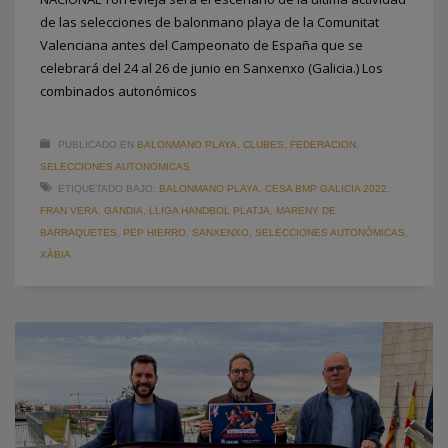
de las selecciones de balonmano playa de la Comunitat
Valenciana antes del Campeonato de España que se
celebrará del 24 al 26 de junio en Sanxenxo (Galicia.) Los
combinados autonómicos
PUBLICADO EN
BALONMANO PLAYA
,
CLUBES
,
FEDERACION
,
SELECCIONES AUTONOMICAS
ETIQUETADO BAJO:
BALONMANO PLAYA
,
CESA BMP GALICIA 2022
,
FRAN VERA
,
GANDIA
,
LLIGA HANDBOL PLATJA
,
MARENY DE
BARRAQUETES
,
PEP HIERRO
,
SANXENXO
,
SELECCIONES AUTONÓMICAS
,
XÀBIA