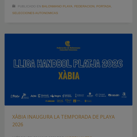
PUBLICADO EN
BALONMANO PLAYA
,
FEDERACION
,
PORTADA
,
SELECCIONES AUTONOMICAS
XÀBIA INAUGURA LA TEMPORADA DE PLAYA
2026