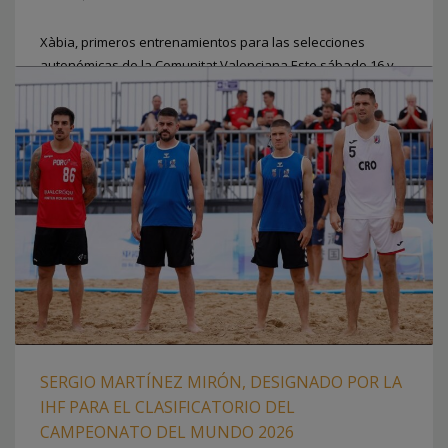
Xàbia, primeros entrenamientos para las selecciones
autonómicas de la Comunitat Valenciana Este sábado 16 y
domingo 17 de mayo la Platja de l’Arenal de Xàbia acogerá
los primeros entrenamientos de las selecciones
autonómicas de la #Comunitatdelhandbol de cara a la
preparación del próximo CESA BMP 2026 que se celebrará
los días 29, 30 de junio
PUBLICADO EN
BALONMANO PLAYA
,
FEDERACION
,
PORTADA
,
SELECCIONES AUTONOMICAS
SERGIO MARTÍNEZ MIRÓN, DESIGNADO POR LA
IHF PARA EL CLASIFICATORIO DEL
CAMPEONATO DEL MUNDO 2026