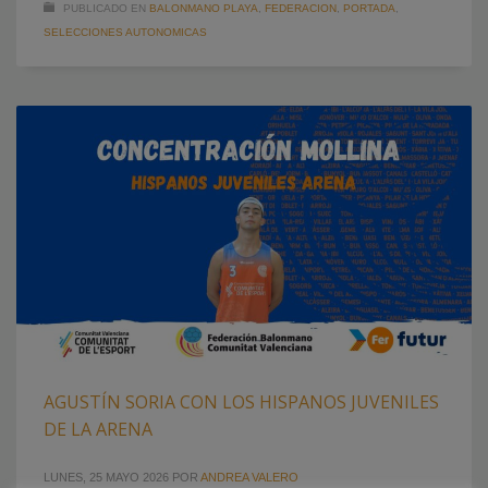
PUBLICADO EN
BALONMANO PLAYA
,
FEDERACION
,
PORTADA
,
SELECCIONES AUTONOMICAS
AGUSTÍN SORIA CON LOS HISPANOS JUVENILES
DE LA ARENA
LUNES, 25 MAYO 2026
POR
ANDREA VALERO