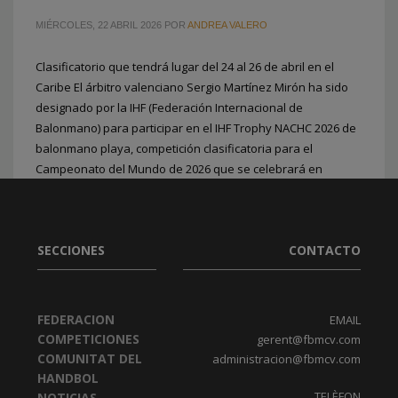
MIÉRCOLES, 22 ABRIL 2026
POR
ANDREA VALERO
Clasificatorio que tendrá lugar del 24 al 26 de abril en el
Caribe El árbitro valenciano Sergio Martínez Mirón ha sido
2
3
1
designado por la IHF (Federación Internacional de
Balonmano) para participar en el IHF Trophy NACHC 2026 de
balonmano playa, competición clasificatoria para el
Campeonato del Mundo de 2026 que se celebrará en
Croacia. El
PUBLICADO EN
BALONMANO PLAYA
,
FEDERACION
,
PORTADA
SECCIONES
CONTACTO
FEDERACION
EMAIL
COMPETICIONES
gerent@fbmcv.com
COMUNITAT DEL
administracion@fbmcv.com
HANDBOL
TELÈFON
NOTICIAS