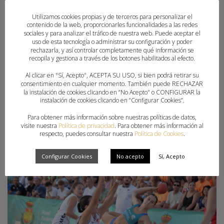
Utilizamos cookies propias y de terceros para personalizar el
Concentración en Mollina para preparar el Campeonato de
contenido de la web, proporcionarles funcionalidades a las redes
Europa Sebastián Hernández ofreció la lista de 16
sociales y para analizar el tráfico de nuestra web. Puede aceptar el
jugadores que se concentrarán en Mollina del 13 al 19 de
uso de esta tecnología o administrar su configuración y poder
rechazarla, y así controlar completamente qué información se
junio para preparar el Campeonato de Europa de este
recopila y gestiona a través de los botones habilitados al efecto.
verano. Dentro de esta convocatoria se encuentra Agustín
Al clicar en "Sí, Acepto", ACEPTA SU USO, si bien podrá retirar su
Soria como representante de la #Comunitatdelahandbol.
consentimiento en cualquier momento. También puede RECHAZAR
Convocatoria completa:
la instalación de cookies clicando en “No Acepto" o CONFIGURAR la
instalación de cookies clicando en “Configurar Cookies”.
PUBLICADO EN
BALONMANO PLAYA
,
FEDERACION
,
PORTADA
,
Para obtener más información sobre nuestras políticas de datos,
visite nuestra
Política de privacidad
. Para obtener más información al
SELECCIONES NACIONALES
respecto, puedes consultar nuestra
Política de Cookies
.
Configurar Cookies
No acepto
Sí, Acepto