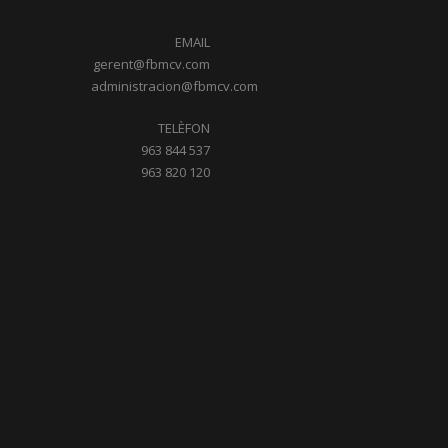
EMAIL
gerent@fbmcv.com
administracion@fbmcv.com
TELÈFON
963 844 537
963 820 120