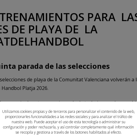
TRENAMIENTOS PARA LA
S DE PLAYA DE LA
ATDELHANDBOL
inta parada de las selecciones
s selecciones de playa de la Comunitat Valenciana volverán a
ga Handbol Platja 2026.
 el escenario de esta nueva jornada de trabajo para los com
SA BMP 2026 que se celebrará en Calella a final de mes.
Utilizamos cookies propias y de terceros para personalizar el contenido de la web,
proporcionarles funcionalidades a las redes sociales y para analizar el tráfico de
nuestra web. Puede aceptar el uso de esta tecnología o administrar su
rollarán en diferentes franjas horarias según la categoría.
configuración y poder rechazarla, y así controlar completamente qué información
se recopila y gestiona a través de los botones habilitados al efecto.
horas, los cadetes lo harán de 18:00 a 19:30 horas y los juve