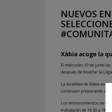
NUEVOS EN
SELECCIONE
#COMUNIT
Xàbia acoge la qu
El miércoles 10 de junio la
después de finalizar la Lli
La localidad de Xàbia será
continúan preparando el CE
Los entrenamientos se desar
trabajarán de 16:30 a 18:00 