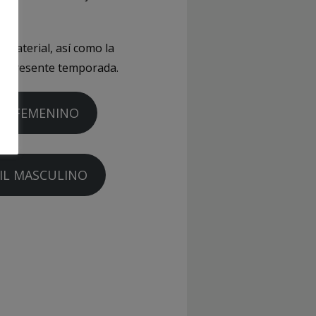
e material, así como la
 la presente temporada.
IL FEMENINO
IL MASCULINO