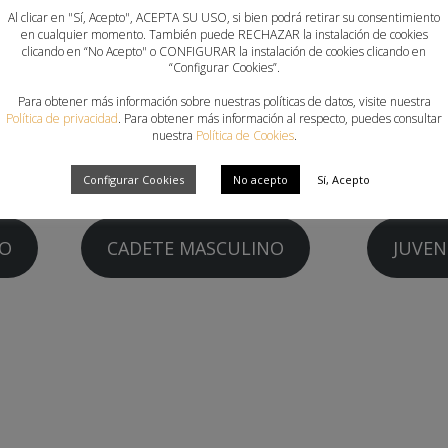
Al clicar en "Sí, Acepto", ACEPTA SU USO, si bien podrá retirar su consentimiento
:00 horas.
en cualquier momento. También puede RECHAZAR la instalación de cookies
clicando en “No Acepto" o CONFIGURAR la instalación de cookies clicando en
s, la convocatoria servirá para realizar el reparto oficial d
“Configurar Cookies”.
las selecciones de playa de la Comunitat Valenciana de cara a
Para obtener más información sobre nuestras políticas de datos, visite nuestra
Política de privacidad
. Para obtener más información al respecto, puedes consultar
nuestra
Política de Cookies
.
CADETE FEMENINO
JUVEN
Configurar Cookies
No acepto
Sí, Acepto
NO
CADETE MASCULINO
JUVEN