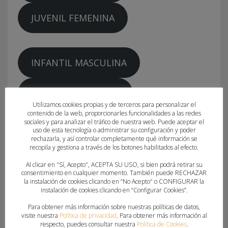
JUVENIL FEMENINA
INFANTIL MASCULINA
CADETE MASCULINA
Utilizamos cookies propias y de terceros para personalizar el
contenido de la web, proporcionarles funcionalidades a las redes
JUVENIL MASCULINA
sociales y para analizar el tráfico de nuestra web. Puede aceptar el
uso de esta tecnología o administrar su configuración y poder
rechazarla, y así controlar completamente qué información se
recopila y gestiona a través de los botones habilitados al efecto.
Al clicar en "Sí, Acepto", ACEPTA SU USO, si bien podrá retirar su
consentimiento en cualquier momento. También puede RECHAZAR
la instalación de cookies clicando en “No Acepto" o CONFIGURAR la
instalación de cookies clicando en “Configurar Cookies”.
Para obtener más información sobre nuestras políticas de datos,
visite nuestra
Política de privacidad
. Para obtener más información al
What you can read next
respecto, puedes consultar nuestra
Política de Cookies
.