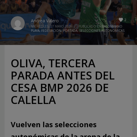
2
Andrea Valero
MIÉRCOLES, 27 MAYO 2026
/
PUBLICADO EN
BALONMANO
PLAYA
,
FEDERACION
,
PORTADA
,
SELECCIONES AUTONOMICAS
OLIVA, TERCERA
PARADA ANTES DEL
CESA BMP 2026 DE
CALELLA
Vuelven las selecciones
autonómicas de la arena de la