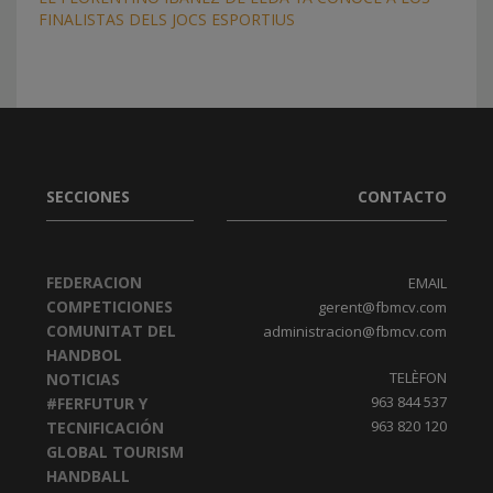
FINALISTAS DELS JOCS ESPORTIUS
SECCIONES
CONTACTO
FEDERACION
EMAIL
COMPETICIONES
gerent@fbmcv.com
COMUNITAT DEL
administracion@fbmcv.com
HANDBOL
TELÈFON
NOTICIAS
963 844 537
#FERFUTUR Y
963 820 120
TECNIFICACIÓN
GLOBAL TOURISM
HANDBALL