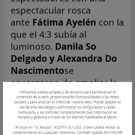
espectacular rosca
ante
Fátima Ayelén
con la
que el 4:3 subía al
luminoso.
Danila So
Delgado y Alexandra Do
Nascimento
se
encargaron de ampliar la
brecha hasta forzar el
Utilizamos cookies propias y de terceros para personalizar el
contenido de la web, proporcionarles funcionalidades a las redes
sociales y para analizar el tráfico de nuestra web. Puede aceptar el
tiempo muerto solicitado
uso de esta tecnología o administrar su configuración y poder
rechazarla, y así controlar completamente qué información se
por Ismael Martínez.
recopila y gestiona a través de los botones habilitados al efecto.
Al clicar en "Sí, Acepto", ACEPTA SU USO, si bien podrá retirar su
La reacción llegó con los tantos de
Carolina Bono
consentimiento en cualquier momento. También puede RECHAZAR