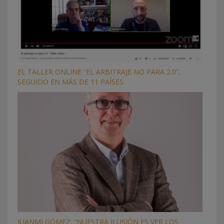
EL TALLER ONLINE “EL ARBITRAJE NO PARA 2.0”,
SEGUIDO EN MÁS DE 11 PAÍSES
JUANMI GÓMEZ: “NUESTRA ILUSIÓN ES VER LOS