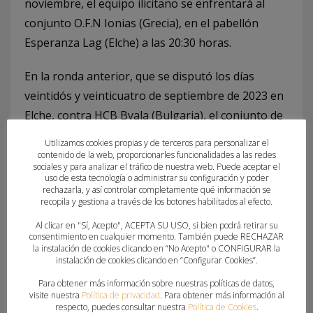
noviembre, el equipo ilicitano se enfrentará al
conjunto O.F.N Ionias (Grecia), en el pabellón
Esperanza Lag (Elche) a las 20:30 horas.
En la ronda anterior, que se disputó los días
veintidós y veinticuatro de septiembre de 2023 en
Elche, contra HCB Byala (Bulgaria), el conjunto de
Joaquín Rocamora se impuso con un resultado de
Utilizamos cookies propias y de terceros para personalizar el
13-54 en el primer encuentro y 17-43 en el
contenido de la web, proporcionarles funcionalidades a las redes
sociales y para analizar el tráfico de nuestra web. Puede aceptar el
segundo. Consiguiendo un marcador global de 97-
uso de esta tecnología o administrar su configuración y poder
rechazarla, y así controlar completamente qué información se
30 a favor del equipo ilicitano.
recopila y gestiona a través de los botones habilitados al efecto.
Al clicar en "Sí, Acepto", ACEPTA SU USO, si bien podrá retirar su
consentimiento en cualquier momento. También puede RECHAZAR
la instalación de cookies clicando en “No Acepto" o CONFIGURAR la
instalación de cookies clicando en “Configurar Cookies”.
Para obtener más información sobre nuestras políticas de datos,
visite nuestra
Política de privacidad
. Para obtener más información al
respecto, puedes consultar nuestra
Política de Cookies
.