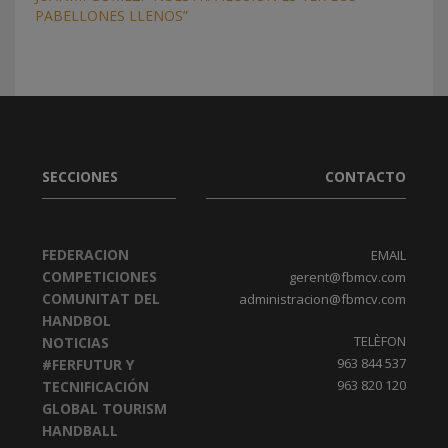
PABELLONES LLENOS”
SECCIONES
CONTACTO
FEDERACION
EMAIL
COMPETICIONES
gerent@fbmcv.com
COMUNITAT DEL
administracion@fbmcv.com
HANDBOL
TELÈFON
NOTICIAS
963 844 537
#FERFUTUR Y
963 820 120
TECNIFICACIÓN
GLOBAL TOURISM
HANDBALL