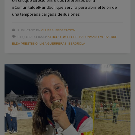
Un choque directo entre dos referentes de la
#ComunitatdelHandbol, que servirá para abrir el telón de
una temporada cargada de ilusiones
PUBLICADO EN
CLUBES
,
FEDERACION
ETIQUETADO BAJO:
ATTICGO BM ELCHE
,
BALONMANO MORVEDRE
,
ELDA PRESTIGIO
,
LIGA GUERRERAS IBERDROLA