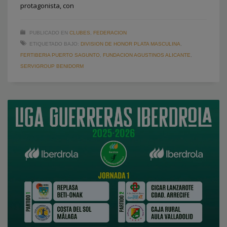
protagonista, con
PUBLICADO EN
CLUBES
,
FEDERACION
ETIQUETADO BAJO:
DIVISION DE HONOR PLATA MASCULINA
,
FERTIBERIA PUERTO SAGUNTO
,
FUNDACION AGUSTINOS ALICANTE
,
SERVIGROUP BENIDORM