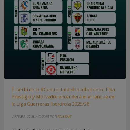
El derbi de la #ComunitatdelHandbol entre Elda
Prestigio y Morvedre encenderá el arranque de
la Liga Guerreras Iberdrola 2025/26
VIERNES, 27 JUNIO 2025
POR
PAU SAIZ