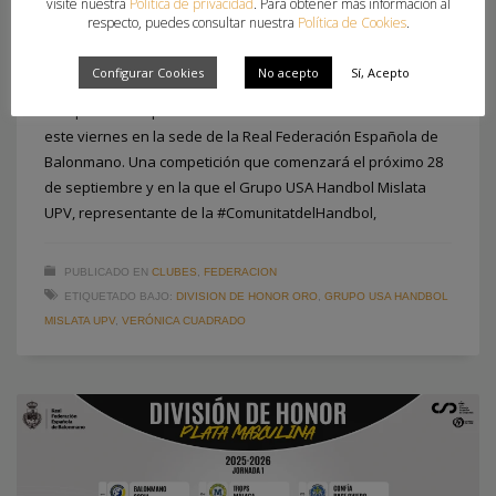
visite nuestra
Política de privacidad
. Para obtener más información al
respecto, puedes consultar nuestra
Política de Cookies
.
VIERNES, 27 JUNIO 2025
POR
PAU SAIZ
Configurar Cookies
No acepto
Sí, Acepto
La División de Honor Oro Femenina ya conoce su hoja de
ruta para la temporada 2025/2026 tras el sorteo celebrado
este viernes en la sede de la Real Federación Española de
Balonmano. Una competición que comenzará el próximo 28
de septiembre y en la que el Grupo USA Handbol Mislata
UPV, representante de la #ComunitatdelHandbol,
PUBLICADO EN
CLUBES
,
FEDERACION
ETIQUETADO BAJO:
DIVISION DE HONOR ORO
,
GRUPO USA HANDBOL
MISLATA UPV
,
VERÓNICA CUADRADO