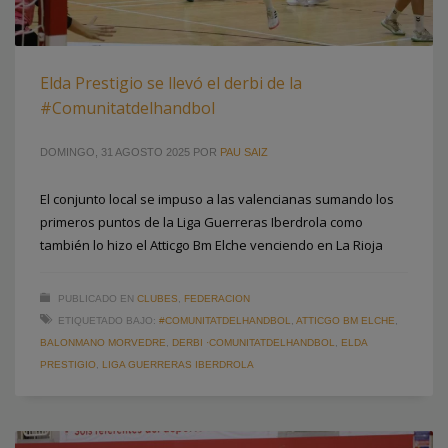
Elda Prestigio se llevó el derbi de la
#Comunitatdelhandbol
DOMINGO, 31 AGOSTO 2025
POR
PAU SAIZ
El conjunto local se impuso a las valencianas sumando los
primeros puntos de la Liga Guerreras Iberdrola como
también lo hizo el Atticgo Bm Elche venciendo en La Rioja
PUBLICADO EN
CLUBES
,
FEDERACION
ETIQUETADO BAJO:
#COMUNITATDELHANDBOL
,
ATTICGO BM ELCHE
,
BALONMANO MORVEDRE
,
DERBI ·COMUNITATDELHANDBOL
,
ELDA
PRESTIGIO
,
LIGA GUERRERAS IBERDROLA