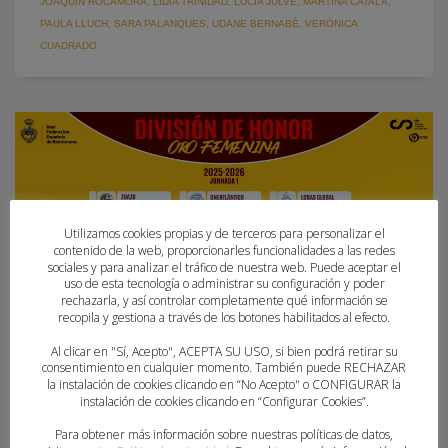
JOAQUÍN ROCAMORA
,
LIDIA TRINIDAD
,
LUCÍA JULVE
,
MARTINA CATALÁ
,
PAULA LLUCH
,
SARA PALANQUES
,
UDANE BERNABÉ
,
VERÓNICA
CUADRADO
Utilizamos cookies propias y de terceros para personalizar el
contenido de la web, proporcionarles funcionalidades a las redes
sociales y para analizar el tráfico de nuestra web. Puede aceptar el
uso de esta tecnología o administrar su configuración y poder
rechazarla, y así controlar completamente qué información se
recopila y gestiona a través de los botones habilitados al efecto.
Al clicar en "Sí, Acepto", ACEPTA SU USO, si bien podrá retirar su
consentimiento en cualquier momento. También puede RECHAZAR
El Handbol Mislata arranca con ambición su
la instalación de cookies clicando en “No Acepto" o CONFIGURAR la
instalación de cookies clicando en “Configurar Cookies”.
camino en la División de Honor Oro femenina
bajo la dirección de Verónica Cuadrado
Para obtener más información sobre nuestras políticas de datos,