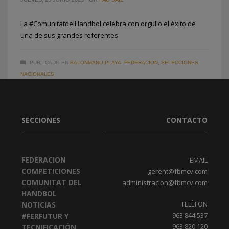
La #ComunitatdelHandbol celebra con orgullo el éxito de
una de sus grandes referentes
2
3
1
PUBLICADO EN
BALONMANO PLAYA
,
FEDERACION
,
SELECCIONES
NACIONALES
ETIQUETADO BAJO:
CONVOCATORIAS NACIONALES
,
ELENA HIERRO
,
GUERRERAS JUVENILES DE LA ARENA
SECCIONES
CONTACTO
FEDERACION
EMAIL
COMPETICIONES
gerent@fbmcv.com
COMUNITAT DEL
administracion@fbmcv.com
HANDBOL
TELÈFON
NOTICIAS
963 844 537
#FERFUTUR Y
963 820 120
TECNIFICACIÓN