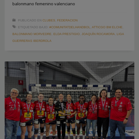
balonmano femenino valenciano
PUBLICADO EN
CLUBES
,
FEDERACION
ETIQUETADO BAJO:
#COMUNITATDELHANDBOL
,
ATTICGO BM ELCHE
,
BALONMANO MORVEDRE
,
ELDA PRESTIGIO
,
JOAQUÍN ROCAMORA
,
LIGA
GUERRERAS IBERDROLA