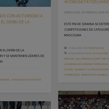
#COMUNITATDELHAN
MIÉRCOLES, 05 FEBRERO 2025
P
NCE CON AUTORIDAD A
EL DERBI DE LA
ESTE FIN DE SEMANA SE DETE
COMPETICIONES DE CATEGORÍA
MASCULINA
Z
PUBLICADO EN
FEDERACION
 EL DERBI DE LA
ETIQUETADO BAJO:
ATTICGO BM
N Y SE MANTIENEN LÍDERES DE
MISLATA
,
BALONMANO QUART
,
BM T
NA
ACADEMIA BALONMANO HORADADA
ALZIRA
,
HANDBOL FLORIDA CATARR
TORREVIEJA
,
MARISTAS ALGEMESI
,
HANDBOL
,
FUNDACION AGUSTINOS