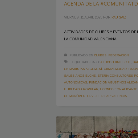
AGENDA DE LA #COMUNITAT
VIERNES, 11 ABRIL 2025
POR
PAU SAIZ
ACTIVIDADES DE CLUBES Y EVENTOS DE 
LA COMUNIDAD VALENCIANA
PUBLICADO EN
CLUBES
,
FEDERACION
ETIQUETADO BAJO:
ATTICGO BM ELCHE
,
BA
CB MARISTAS ALGEMESÍ
,
CBM ALMORADÍ FAJOV
SALESIANOS ELCHE
,
ETERIA CONSULTORES P
AUTONOMICAS
,
FUNDACION AGUSTINOS ALICA
H. IBI CAIXA POPULAR
,
HORNEO EON ALICANTE
UE MONÒVER
,
UPV - EL PILAR VALENCIA