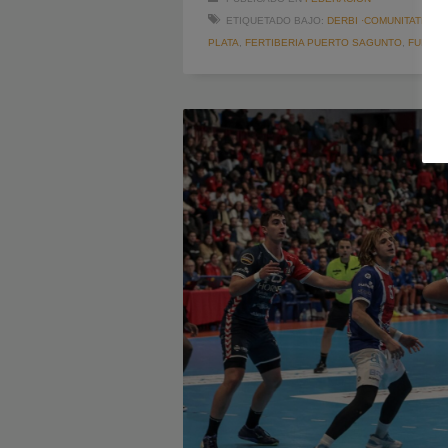
ETIQUETADO BAJO:
DERBI ·COMUNITATDEL
PLATA
,
FERTIBERIA PUERTO SAGUNTO
,
FUNDAC