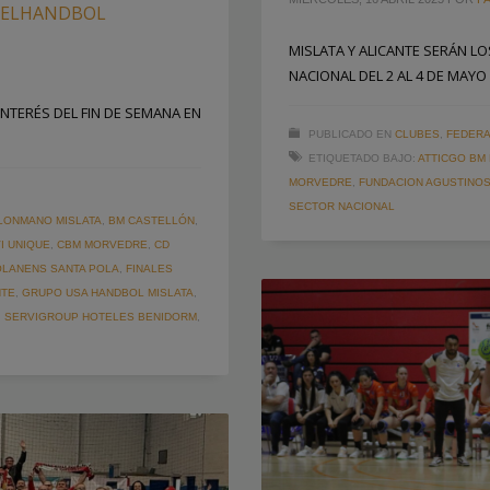
DELHANDBOL
MISLATA Y ALICANTE SERÁN L
NACIONAL DEL 2 AL 4 DE MAYO
INTERÉS DEL FIN DE SEMANA EN
PUBLICADO EN
CLUBES
,
FEDERA
ETIQUETADO BAJO:
ATTICGO BM
MORVEDRE
,
FUNDACION AGUSTINOS
SECTOR NACIONAL
LONMANO MISLATA
,
BM CASTELLÓN
,
I UNIQUE
,
CBM MORVEDRE
,
CD
OLANENS SANTA POLA
,
FINALES
NTE
,
GRUPO USA HANDBOL MISLATA
,
,
SERVIGROUP HOTELES BENIDORM
,