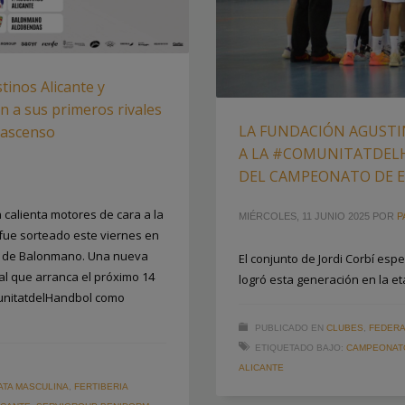
tinos Alicante y
 a sus primeros rivales
LA FUNDACIÓN AGUSTI
 ascenso
A LA #COMUNITATDELH
DEL CAMPEONATO DE 
 calienta motores de cara a la
MIÉRCOLES, 11 JUNIO 2025
POR
P
fue sorteado este viernes en
la de Balonmano. Una nueva
El conjunto de Jordi Corbí esp
al que arranca el próximo 14
logró esta generación en la et
munitatdelHandbol como
PUBLICADO EN
CLUBES
,
FEDERA
ETIQUETADO BAJO:
CAMPEONAT
ALICANTE
ATA MASCULINA
,
FERTIBERIA