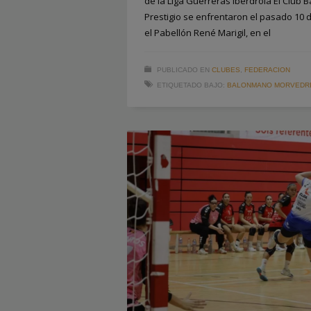
de la Liga Guerreras Iberdrola El Club
Prestigio se enfrentaron el pasado 10 d
el Pabellón René Marigil, en el
PUBLICADO EN
CLUBES
,
FEDERACION
ETIQUETADO BAJO:
BALONMANO MORVEDR