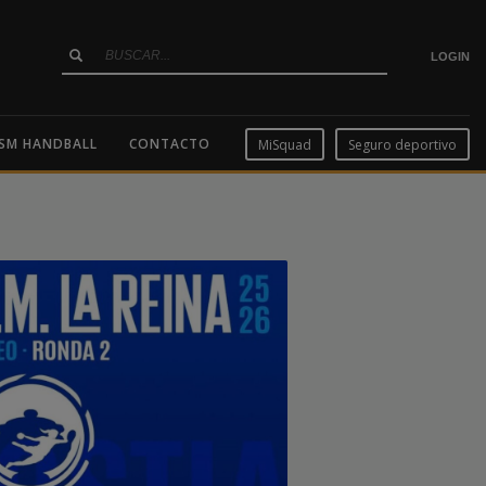
LOGIN
SM HANDBALL
CONTACTO
MiSquad
Seguro deportivo