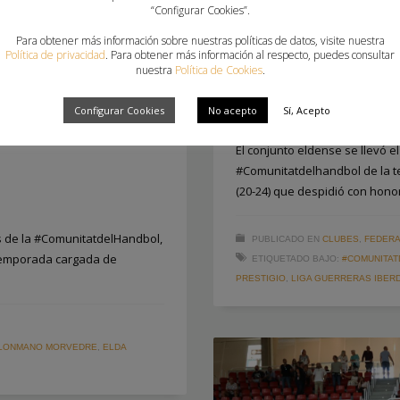
“Configurar Cookies”.
EL DERBI DE LA #COM
Para obtener más información sobre nuestras políticas de datos, visite nuestra
BROCHE FINAL A LA TE
Política de privacidad
. Para obtener más información al respecto, puedes consultar
MORVEDRE
nuestra
Política de Cookies
.
dbol entre Elda
DOMINGO, 01 JUNIO 2025
POR
PA
Configurar Cookies
No acepto
Sí, Acepto
el arranque de la Liga
El conjunto eldense se llevó el
#Comunitatdelhandbol de la t
(20-24) que despidió con hono
s de la #ComunitatdelHandbol,
PUBLICADO EN
CLUBES
,
FEDERA
 temporada cargada de
ETIQUETADO BAJO:
#COMUNITA
PRESTIGIO
,
LIGA GUERRERAS IBER
LONMANO MORVEDRE
,
ELDA