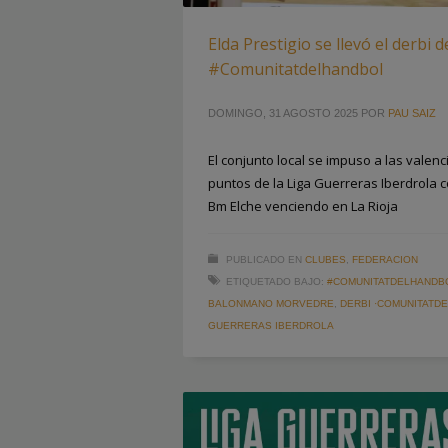
Elda Prestigio se llevó el derbi d
#Comunitatdelhandbol
DOMINGO, 31 AGOSTO 2025
POR
PAU SAIZ
El conjunto local se impuso a las vale
puntos de la Liga Guerreras Iberdrola c
Bm Elche venciendo en La Rioja
PUBLICADO EN
CLUBES
,
FEDERACION
ETIQUETADO BAJO:
#COMUNITATDELHANDB
BALONMANO MORVEDRE
,
DERBI ·COMUNITATD
GUERRERAS IBERDROLA