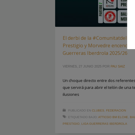
El derbi de la #ComunitatdelHan
Prestigio y Morvedre encenderá 
Guerreras Iberdrola 2025/26
VIERNES, 27 JUNIO 2025
POR
PAU SAIZ
Un choque directo entre dos referente
que servirá para abrir el telón de una
ilusiones
PUBLICADO EN
CLUBES
,
FEDERACION
ETIQUETADO BAJO:
ATTICGO BM ELCHE
,
BA
PRESTIGIO
,
LIGA GUERRERAS IBERDROLA