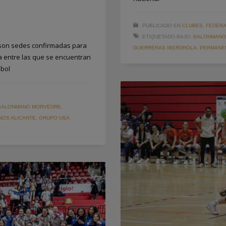
PUBLICADO EN
CLUBES
,
FEDERA
ETIQUETADO BAJO:
BALONMANO
, son sedes confirmadas para
GUERRERAS IBERDROLA
,
PERMANE
a entre las que se encuentran
dbol
BALONMANO MORVEDRE
,
NOS ALICANTE
,
GRUPO USA