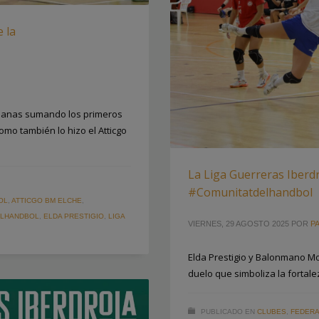
e la
ncianas sumando los primeros
omo también lo hizo el Atticgo
La Liga Guerreras Iberdr
#Comunitatdelhandbol
OL
,
ATTICGO BM ELCHE
,
ELHANDBOL
,
ELDA PRESTIGIO
,
LIGA
VIERNES, 29 AGOSTO 2025
POR
PA
Elda Prestigio y Balonmano M
duelo que simboliza la forta
PUBLICADO EN
CLUBES
,
FEDERA