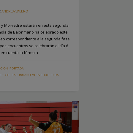
R
ANDREA VALERO
gio y Morvedre estarán en esta segunda
ñola de Balonmano ha celebrado este
rteo correspondiente a la segunda fase
uyos encuentros se celebrarán el día 6
 en cuenta la fórmula
CION
,
PORTADA
 ELCHE
,
BALONMANO MORVEDRE
,
ELDA