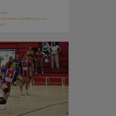
CION
 MORVEDRE
,
ELDA PRESTIGIO
,
LIGA
NCIA