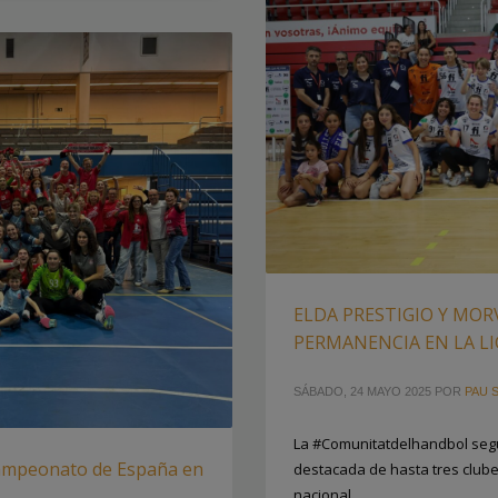
ELDA PRESTIGIO Y MOR
PERMANENCIA EN LA L
SÁBADO, 24 MAYO 2025
POR
PAU S
La #Comunitatdelhandbol seg
 Campeonato de España en
destacada de hasta tres clube
nacional