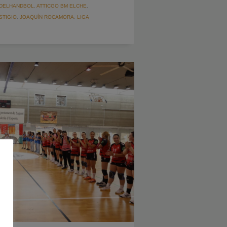
TDELHANDBOL
,
ATTICGO BM ELCHE
,
STIGIO
,
JOAQUÍN ROCAMORA
,
LIGA