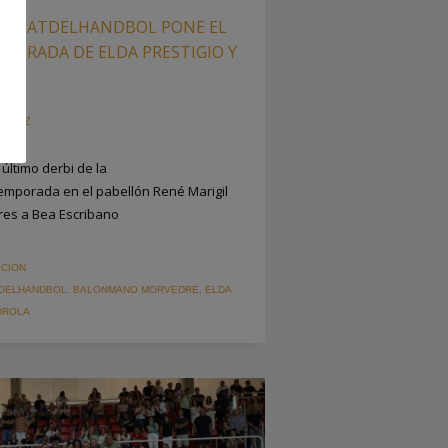
UNITATDELHANDBOL PONE EL
MPORADA DE ELDA PRESTIGIO Y
U SAIZ
 último derbi de la
emporada en el pabellón René Marigil
res a Bea Escribano
CION
TDELHANDBOL
,
BALONMANO MORVEDRE
,
ELDA
DROLA