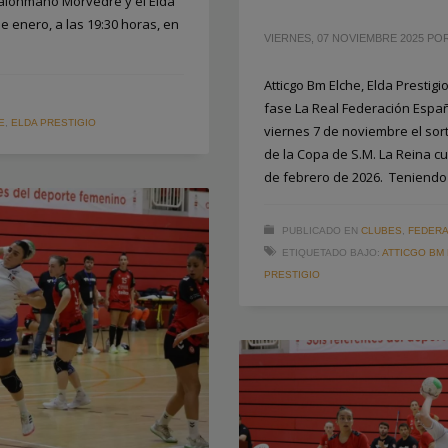
 Balonmano Morvedre y el Elda
e enero, a las 19:30 horas, en
VIERNES, 07 NOVIEMBRE 2025
PO
Atticgo Bm Elche, Elda Presti
fase La Real Federación Espa
E
,
ELDA PRESTIGIO
viernes 7 de noviembre el so
de la Copa de S.M. La Reina c
de febrero de 2026. Teniendo
PUBLICADO EN
CLUBES
,
FEDERA
ETIQUETADO BAJO:
ATTICGO BM
PRESTIGIO