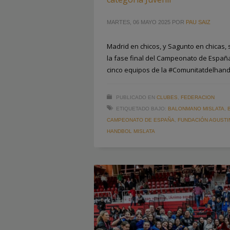
MARTES, 06 MAYO 2025
POR
PAU SAIZ
Madrid en chicos, y Sagunto en chicas
la fase final del Campeonato de Españ
cinco equipos de la #Comunitatdelhan
PUBLICADO EN
CLUBES
,
FEDERACION
ETIQUETADO BAJO:
BALONMANO MISLATA
,
CAMPEONATO DE ESPAÑA
,
FUNDACIÓN AGUSTI
HANDBOL MISLATA