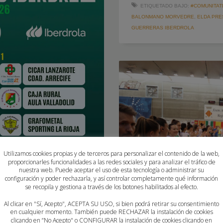
ETIQUETADO BAJO:
#COMUNITA
BALONMANO MORVEDRE
,
ELDA PRE
GUERRERAS IBERDROLA
Utilizamos cookies propias y de terceros para personalizar el contenido de la web,
proporcionarles funcionalidades a las redes sociales y para analizar el tráfico de
nuestra web. Puede aceptar el uso de esta tecnología o administrar su
configuración y poder rechazarla, y así controlar completamente qué información
se recopila y gestiona a través de los botones habilitados al efecto.
Al clicar en "Sí, Acepto", ACEPTA SU USO, si bien podrá retirar su consentimiento
en cualquier momento. También puede RECHAZAR la instalación de cookies
clicando en “No Acepto" o CONFIGURAR la instalación de cookies clicando en