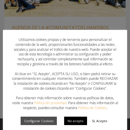
AGENDA DE LA #COMUNITATDELHANDBOL
Utilizamos cookies propias y de terceros para personalizar el
VIERNES, 14 MARZO 2025
POR
PAU SAIZ
contenido de la web, proporcionarles funcionalidades a las redes
sociales y para analizar el tráfico de nuestra web. Puede aceptar el
ACTIVIDADES DE CLUBES Y EVENTOS DE INTERÉS DEL FIN DE
uso de esta tecnología o administrar su configuración y poder
rechazarla, y así controlar completamente qué información se
SEMANA EN LA COMUNIDAD VALENCIANA
recopila y gestiona a través de los botones habilitados al efecto.
Al clicar en "Sí, Acepto", ACEPTA SU USO, si bien podrá retirar su
PUBLICADO EN
CLUBES
,
FEDERACION
consentimiento en cualquier momento. También puede RECHAZAR
la instalación de cookies clicando en “No Acepto" o CONFIGURAR la
ETIQUETADO BAJO:
BALONMANO MORVEDRE
,
CBM ALMORADI
,
COPA
instalación de cookies clicando en “Configurar Cookies”.
DE LA REINA
,
EL PILAR
,
ELDA PRESTIGIO
Para obtener más información sobre nuestras políticas de datos,
visite nuestra
Política de privacidad
. Para obtener más información al
respecto, puedes consultar nuestra
Política de Cookies
.
Configurar Cookies
No acepto
Sí, Acepto