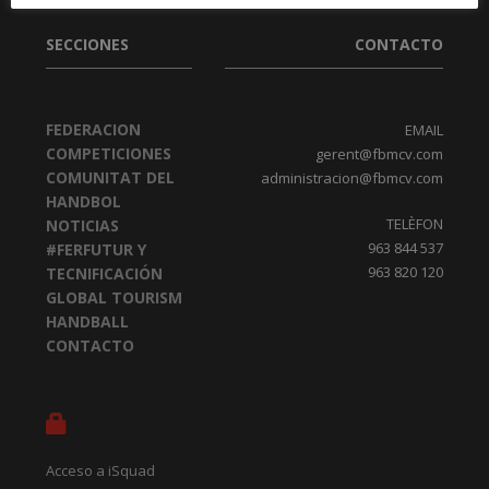
SECCIONES
CONTACTO
FEDERACION
EMAIL
COMPETICIONES
gerent@fbmcv.com
COMUNITAT DEL
administracion@fbmcv.com
HANDBOL
TELÈFON
NOTICIAS
963 844 537
#FERFUTUR Y
963 820 120
TECNIFICACIÓN
GLOBAL TOURISM
HANDBALL
CONTACTO
Acceso a iSquad