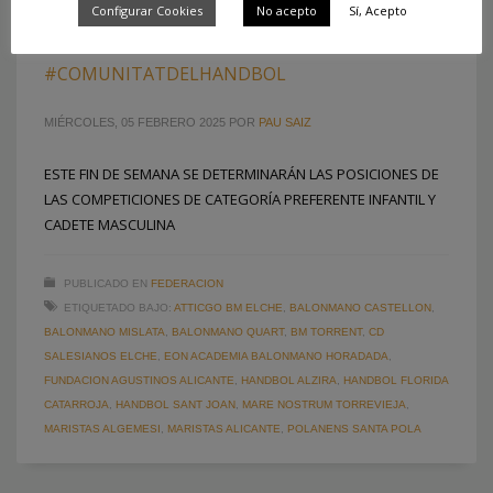
Configurar Cookies
No acepto
Sí, Acepto
FINALES DE NIVEL 2 MASCULINO DE LA
#COMUNITATDELHANDBOL
MIÉRCOLES, 05 FEBRERO 2025
POR
PAU SAIZ
ESTE FIN DE SEMANA SE DETERMINARÁN LAS POSICIONES DE
LAS COMPETICIONES DE CATEGORÍA PREFERENTE INFANTIL Y
CADETE MASCULINA
PUBLICADO EN
FEDERACION
ETIQUETADO BAJO:
ATTICGO BM ELCHE
,
BALONMANO CASTELLON
,
BALONMANO MISLATA
,
BALONMANO QUART
,
BM TORRENT
,
CD
SALESIANOS ELCHE
,
EON ACADEMIA BALONMANO HORADADA
,
FUNDACION AGUSTINOS ALICANTE
,
HANDBOL ALZIRA
,
HANDBOL FLORIDA
CATARROJA
,
HANDBOL SANT JOAN
,
MARE NOSTRUM TORREVIEJA
,
MARISTAS ALGEMESI
,
MARISTAS ALICANTE
,
POLANENS SANTA POLA