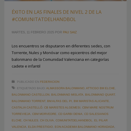
ÉXITO EN LAS FINALES DE NIVEL 2 DE LA
#COMUNITATDELHANDBOL
MARTES, 11 FEBRERO 2025
POR
PAU SAIZ
Los encuentros se disputaron en diferentes sedes, con
Torrente, Nules y Monóvar como epicentros del mejor
balonmano de la Comunidad Valenciana en categorías
cadete e infantil
PUBLICADO EN
FEDERACION
ETIQUETADO BAJO:
ALMASSORA BALONMANO
,
ATTICGO BM ELCHE
,
BALONMANO CASTELLON
,
BALONMANO MISLATA
,
BALONMANO QUART
,
BALONMANO TORRENT
,
BM ALFAS DEL PI
,
BM MARISTAS ALICANTE
,
CASTALIA CASTELLÓ
,
CB MARISTES ALGEMESI
,
CBM MARE NOSTRUM
TORREVIEJA
,
CBM MORVEDRE
,
CD GARBI DENIA
,
CD SALESIANOS
ELCHE
,
CH NULES
,
CH OLIVA
,
COMUNITATDELHANDBOL
,
EL PILAR
VALENCIA
,
ELDA PRESTIGIO
,
EON ACADEMIA BALONMANO HORADADA
,