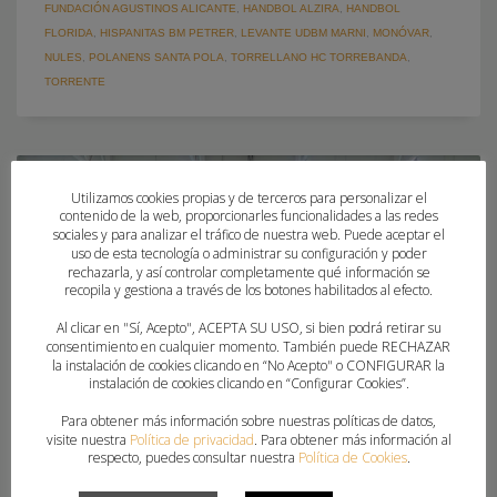
FUNDACIÓN AGUSTINOS ALICANTE
,
HANDBOL ALZIRA
,
HANDBOL
FLORIDA
,
HISPANITAS BM PETRER
,
LEVANTE UDBM MARNI
,
MONÓVAR
,
NULES
,
POLANENS SANTA POLA
,
TORRELLANO HC TORREBANDA
,
TORRENTE
Utilizamos cookies propias y de terceros para personalizar el
contenido de la web, proporcionarles funcionalidades a las redes
sociales y para analizar el tráfico de nuestra web. Puede aceptar el
uso de esta tecnología o administrar su configuración y poder
rechazarla, y así controlar completamente qué información se
recopila y gestiona a través de los botones habilitados al efecto.
Al clicar en "Sí, Acepto", ACEPTA SU USO, si bien podrá retirar su
consentimiento en cualquier momento. También puede RECHAZAR
la instalación de cookies clicando en “No Acepto" o CONFIGURAR la
instalación de cookies clicando en “Configurar Cookies”.
Para obtener más información sobre nuestras políticas de datos,
visite nuestra
Política de privacidad
. Para obtener más información al
respecto, puedes consultar nuestra
Política de Cookies
.