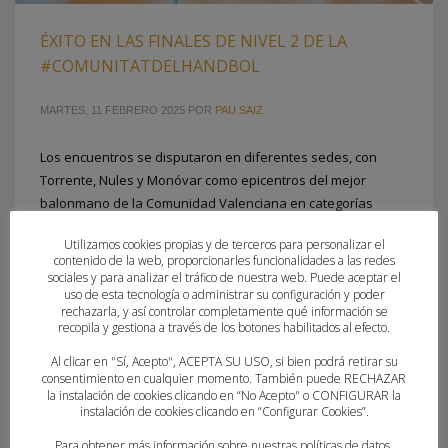
ÉXITO EN LAS FINALES DE NIVEL 2 DE LA
#COMUNITATDELHANDBOL
MARTES, 11 FEBRERO 2025
POR
PAU SAIZ
Los encuentros se disputaron en diferentes sedes, con
Torrente, Nules y Monóvar como epicentros del mejor
balonmano de la Comunidad Valenciana en categorías
cadete e infantil
Utilizamos cookies propias y de terceros para personalizar el
contenido de la web, proporcionarles funcionalidades a las redes
sociales y para analizar el tráfico de nuestra web. Puede aceptar el
PUBLICADO EN
FEDERACION
uso de esta tecnología o administrar su configuración y poder
ETIQUETADO BAJO:
ALMASSORA BALONMANO
,
ATTICGO BM ELCHE
,
rechazarla, y así controlar completamente qué información se
BALONMANO CASTELLON
,
BALONMANO MISLATA
,
BALONMANO QUART
,
recopila y gestiona a través de los botones habilitados al efecto.
BALONMANO TORRENT
,
BM ALFAS DEL PI
,
BM MARISTAS ALICANTE
,
Al clicar en "Sí, Acepto", ACEPTA SU USO, si bien podrá retirar su
CASTALIA CASTELLÓ
,
CB MARISTES ALGEMESI
,
CBM MARE NOSTRUM
consentimiento en cualquier momento. También puede RECHAZAR
TORREVIEJA
,
CBM MORVEDRE
,
CD GARBI DENIA
,
CD SALESIANOS
la instalación de cookies clicando en “No Acepto" o CONFIGURAR la
instalación de cookies clicando en “Configurar Cookies”.
ELCHE
,
CH NULES
,
CH OLIVA
,
COMUNITATDELHANDBOL
,
EL PILAR
VALENCIA
,
ELDA PRESTIGIO
,
EON ACADEMIA BALONMANO HORADADA
,
Para obtener más información sobre nuestras políticas de datos,