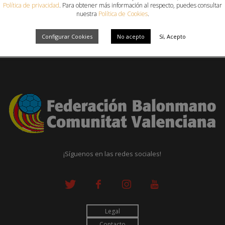
Política de privacidad
. Para obtener más información al respecto, puedes consultar
nuestra
Política de Cookies
.
Configurar Cookies
No acepto
Sí, Acepto
¡Síguenos en las redes sociales!
Legal
Contacto