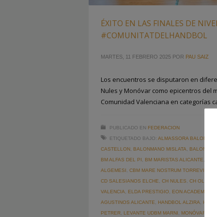
ÉXITO EN LAS FINALES DE NIVE
#COMUNITATDELHANDBOL
MARTES, 11 FEBRERO 2025
POR
PAU SAIZ
Los encuentros se disputaron en difere
Nules y Monóvar como epicentros del 
Comunidad Valenciana en categorías cad
PUBLICADO EN
FEDERACION
ETIQUETADO BAJO:
ALMASSORA BALONMA
CASTELLON
,
BALONMANO MISLATA
,
BALONMAN
BM ALFAS DEL PI
,
BM MARISTAS ALICANTE
,
CAS
ALGEMESI
,
CBM MARE NOSTRUM TORREVIEJA
,
CD SALESIANOS ELCHE
,
CH NULES
,
CH OLIVA
,
VALENCIA
,
ELDA PRESTIGIO
,
EON ACADEMIA B
AGUSTINOS ALICANTE
,
HANDBOL ALZIRA
,
HAND
PETRER
,
LEVANTE UDBM MARNI
,
MONÓVAR
,
NU