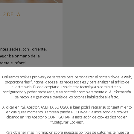
L 2 DE LA
ntes sedes, con Torrente,
mejor balonmano de la
ete e infantil
Utilizamos cookies propias y de terceros para personalizar el contenido de la web,
proporcionarles funcionalidades a las redes sociales y para analizar el tráfico de
NO
,
ATTICGO BM ELCHE
,
BALONMANO
nuestra web. Puede aceptar el uso de esta tecnología o administrar su
configuración y poder rechazarla, y así controlar completamente qué información
O QUART
,
BALONMANO TORRENT
,
se recopila y gestiona a través de los botones habilitados al efecto.
TALIA CASTELLÓ
,
CB MARISTES
CBM MORVEDRE
,
CD GARBI DENIA
,
Al clicar en "Sí, Acepto", ACEPTA SU USO, si bien podrá retirar su consentimiento
en cualquier momento. También puede RECHAZAR la instalación de cookies
COMUNITATDELHANDBOL
,
EL PILAR
clicando en “No Acepto" o CONFIGURAR la instalación de cookies clicando en
ALONMANO HORADADA
,
FUNDACIÓN
“Configurar Cookies”.
BOL FLORIDA
,
HISPANITAS BM
Para obtener más información sobre nuestras políticas de datos, visite nuestra
LES
,
POLANENS SANTA POLA
,