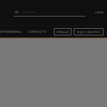
LOGIN
SM HANDBALL
CONTACTO
MiSquad
Seguro deportivo