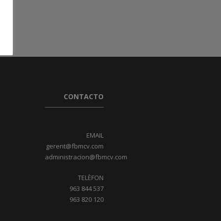
CONTACTO
EMAIL
gerent@fbmcv.com
administracion@fbmcv.com
TELÈFON
963 844 537
963 820 120