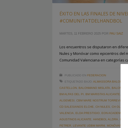
ÉXITO EN LAS FINALES DE NIVE
#COMUNITATDELHANDBOL
MARTES, 11 FEBRERO 2025
POR
PAU SAIZ
Los encuentros se disputaron en difere
Nules y Monóvar como epicentros del 
Comunidad Valenciana en categorías cad
PUBLICADO EN
FEDERACION
ETIQUETADO BAJO:
ALMASSORA BALONMA
CASTELLON
,
BALONMANO MISLATA
,
BALONMAN
BM ALFAS DEL PI
,
BM MARISTAS ALICANTE
,
CAS
ALGEMESI
,
CBM MARE NOSTRUM TORREVIEJA
,
CD SALESIANOS ELCHE
,
CH NULES
,
CH OLIVA
,
VALENCIA
,
ELDA PRESTIGIO
,
EON ACADEMIA B
AGUSTINOS ALICANTE
,
HANDBOL ALZIRA
,
HAND
PETRER
,
LEVANTE UDBM MARNI
,
MONÓVAR
,
NU