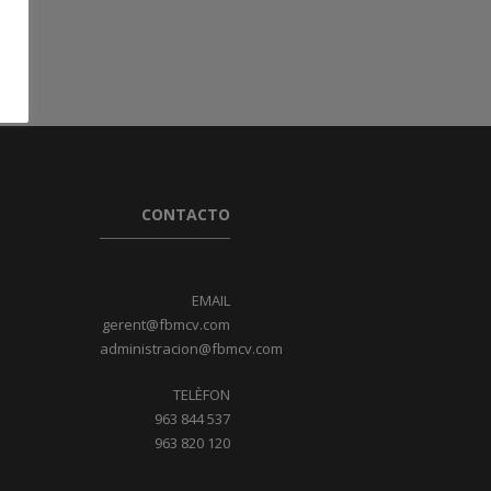
CONTACTO
EMAIL
gerent@fbmcv.com
administracion@fbmcv.com
TELÈFON
963 844 537
963 820 120