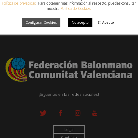
Política de privacidad
. Para obtener más información al respecto, puedes consultar
nuestra
Política de Cookies
.
Configurar Cookies
No acepto
Sí, Acepto
¡Síguenos en las redes sociales!
Legal
Contacto