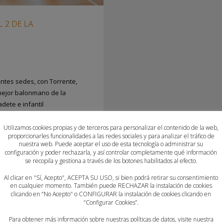
L 2 DE LA
ntes sedes, con Torrente,
mejor balonmano de la
ete e infantil
Utilizamos cookies propias y de terceros para personalizar el contenido de la web,
proporcionarles funcionalidades a las redes sociales y para analizar el tráfico de
NO
,
ATTICGO BM ELCHE
,
BALONMANO
nuestra web. Puede aceptar el uso de esta tecnología o administrar su
configuración y poder rechazarla, y así controlar completamente qué información
O QUART
,
BALONMANO TORRENT
,
se recopila y gestiona a través de los botones habilitados al efecto.
TALIA CASTELLÓ
,
CB MARISTES
CBM MORVEDRE
,
CD GARBI DENIA
,
Al clicar en "Sí, Acepto", ACEPTA SU USO, si bien podrá retirar su consentimiento
en cualquier momento. También puede RECHAZAR la instalación de cookies
COMUNITATDELHANDBOL
,
EL PILAR
clicando en “No Acepto" o CONFIGURAR la instalación de cookies clicando en
ALONMANO HORADADA
,
FUNDACIÓN
“Configurar Cookies”.
BOL FLORIDA
,
HISPANITAS BM
Para obtener más información sobre nuestras políticas de datos, visite nuestra
LES
,
POLANENS SANTA POLA
,