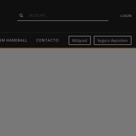
LOGIN
SM HANDBALL
CONTACTO
MiSquad
Seguro deportivo