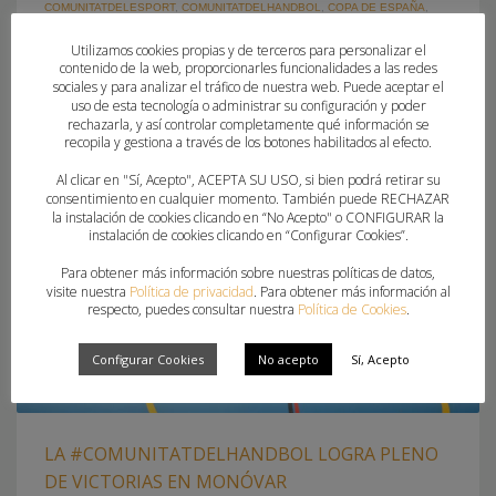
COMUNITATDELESPORT
,
COMUNITATDELHANDBOL
,
COPA DE ESPAÑA
,
PROYECTO FER FUTUR
,
SELECCIONES AUTONÓMICAS
Utilizamos cookies propias y de terceros para personalizar el
contenido de la web, proporcionarles funcionalidades a las redes
sociales y para analizar el tráfico de nuestra web. Puede aceptar el
uso de esta tecnología o administrar su configuración y poder
rechazarla, y así controlar completamente qué información se
recopila y gestiona a través de los botones habilitados al efecto.
Al clicar en "Sí, Acepto", ACEPTA SU USO, si bien podrá retirar su
consentimiento en cualquier momento. También puede RECHAZAR
la instalación de cookies clicando en “No Acepto" o CONFIGURAR la
instalación de cookies clicando en “Configurar Cookies”.
Para obtener más información sobre nuestras políticas de datos,
visite nuestra
Política de privacidad
. Para obtener más información al
respecto, puedes consultar nuestra
Política de Cookies
.
Configurar Cookies
No acepto
Sí, Acepto
LA #COMUNITATDELHANDBOL LOGRA PLENO
DE VICTORIAS EN MONÓVAR