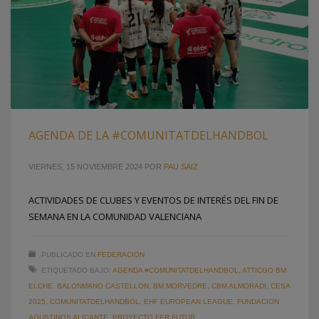
AGENDA DE LA #COMUNITATDELHANDBOL
VIERNES, 15 NOVIEMBRE 2024
POR
PAU SAIZ
ACTIVIDADES DE CLUBES Y EVENTOS DE INTERÉS DEL FIN DE
SEMANA EN LA COMUNIDAD VALENCIANA
PUBLICADO EN
FEDERACION
ETIQUETADO BAJO:
AGENDA #COMUNITATDELHANDBOL
,
ATTICGO BM
ELCHE
,
BALONMANO CASTELLON
,
BM MORVEDRE
,
CBM ALMORADI
,
CESA
2025
,
COMUNITATDELHANDBOL
,
EHF EUROPEAN LEAGUE
,
FUNDACION
AGUSTINOS ALICANTE
,
PROYECTO FER FUTUR