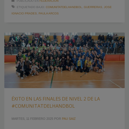
PUBLICADO EN
FEDERACION
ETIQUETADO BAJO:
COMUNITATDELHANDBOL
,
GUERRERAS
,
JOSE
IGNACIO PRADES
,
PAULA ARCOS
ÉXITO EN LAS FINALES DE NIVEL 2 DE LA
#COMUNITATDELHANDBOL
MARTES, 11 FEBRERO 2025
POR
PAU SAIZ