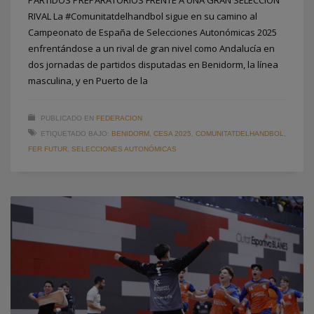
PARTIDOS PREPARATORIOS FRENTE A UNA GRAN SELECCIÓN
RIVAL La #Comunitatdelhandbol sigue en su camino al
Campeonato de España de Selecciones Autonómicas 2025
enfrentándose a un rival de gran nivel como Andalucía en
dos jornadas de partidos disputadas en Benidorm, la línea
masculina, y en Puerto de la
PUBLICADO EN
FEDERACION
ETIQUETADO BAJO:
BENIDORM
,
CESA 2025
,
COMUNITATDELHANDBOL
,
FER FUTUR
,
SELECCIONES AUTONÓMICAS