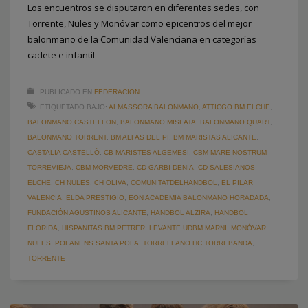
Los encuentros se disputaron en diferentes sedes, con
Torrente, Nules y Monóvar como epicentros del mejor
balonmano de la Comunidad Valenciana en categorías
cadete e infantil
PUBLICADO EN
FEDERACION
ETIQUETADO BAJO:
ALMASSORA BALONMANO
,
ATTICGO BM ELCHE
,
BALONMANO CASTELLON
,
BALONMANO MISLATA
,
BALONMANO QUART
,
BALONMANO TORRENT
,
BM ALFAS DEL PI
,
BM MARISTAS ALICANTE
,
CASTALIA CASTELLÓ
,
CB MARISTES ALGEMESI
,
CBM MARE NOSTRUM
TORREVIEJA
,
CBM MORVEDRE
,
CD GARBI DENIA
,
CD SALESIANOS
ELCHE
,
CH NULES
,
CH OLIVA
,
COMUNITATDELHANDBOL
,
EL PILAR
VALENCIA
,
ELDA PRESTIGIO
,
EON ACADEMIA BALONMANO HORADADA
,
FUNDACIÓN AGUSTINOS ALICANTE
,
HANDBOL ALZIRA
,
HANDBOL
FLORIDA
,
HISPANITAS BM PETRER
,
LEVANTE UDBM MARNI
,
MONÓVAR
,
NULES
,
POLANENS SANTA POLA
,
TORRELLANO HC TORREBANDA
,
TORRENTE