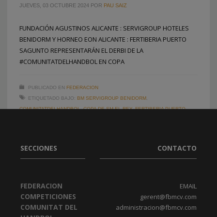
JUEVES, 03 OCTUBRE 2024
POR
PAU SAIZ
FUNDACIÓN AGUSTINOS ALICANTE : SERVIGROUP HOTELES
BENIDORM Y HORNEO EON ALICANTE : FERTIBERIA PUERTO
SAGUNTO REPRESENTARÁN EL DERBI DE LA
#COMUNITATDELHANDBOL EN COPA
2
1
PUBLICADO EN
FEDERACION
ETIQUETADO BAJO:
BM SERVIGROUP BENIDORM
,
COMUNITATDELHANDBOL
,
COPA DE SM EL REY
,
FERTIBERIA PUERTO
SAGUNTO
,
FUNDACIÓN AGUSTINOS ALICANTE
,
HORNEO EON ALICANTE
SECCIONES
CONTACTO
FEDERACION
EMAIL
COMPETICIONES
gerent@fbmcv.com
COMUNITAT DEL
administracion@fbmcv.com