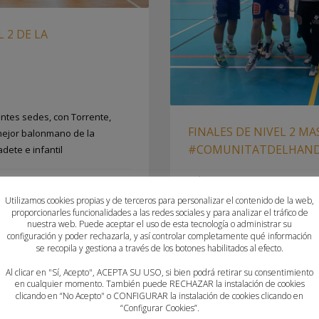
L 2 DE LA
ntes sedes, con Torrente,
FINALES DE NIVEL 2 M
mejor balonmano de la
#COMUNITATDELHAN
ete e infantil
MIÉRCOLES, 05 FEBRERO 2025
P
Utilizamos cookies propias y de terceros para personalizar el contenido de la web,
NO
,
ATTICGO BM ELCHE
,
BALONMANO
proporcionarles funcionalidades a las redes sociales y para analizar el tráfico de
ESTE FIN DE SEMANA SE DETE
O QUART
,
BALONMANO TORRENT
,
nuestra web. Puede aceptar el uso de esta tecnología o administrar su
COMPETICIONES DE CATEGORÍA
configuración y poder rechazarla, y así controlar completamente qué información
TALIA CASTELLÓ
,
CB MARISTES
MASCULINA
se recopila y gestiona a través de los botones habilitados al efecto.
CBM MORVEDRE
,
CD GARBI DENIA
,
COMUNITATDELHANDBOL
,
EL PILAR
Al clicar en "Sí, Acepto", ACEPTA SU USO, si bien podrá retirar su consentimiento
ALONMANO HORADADA
,
FUNDACIÓN
en cualquier momento. También puede RECHAZAR la instalación de cookies
PUBLICADO EN
FEDERACION
clicando en “No Acepto" o CONFIGURAR la instalación de cookies clicando en
BOL FLORIDA
,
HISPANITAS BM
ETIQUETADO BAJO:
ATTICGO BM
“Configurar Cookies”.
LES
,
POLANENS SANTA POLA
,
MISLATA
,
BALONMANO QUART
,
BM T