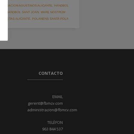
,
FUNDACION AGUSTINOS ALICANTE
,
HANDBOL
OJA
,
HANDBOL SANT JOAN
,
MARE NOSTRUM
MARISTAS ALICANTE
,
POLANENS SANTA POLA
CONTACTO
EMAIL
gerent@fbmcv.com
administracion@fbmcv.com
TELÈFON
963 844 537