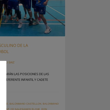
ASCULINO DE LA
DBOL
OR
PAU SAIZ
RMINARÁN LAS POSICIONES DE LAS
 PREFERENTE INFANTIL Y CADETE
 ELCHE
,
BALONMANO CASTELLON
,
BALONMANO
ORRENT
,
CD SALESIANOS ELCHE
,
EON