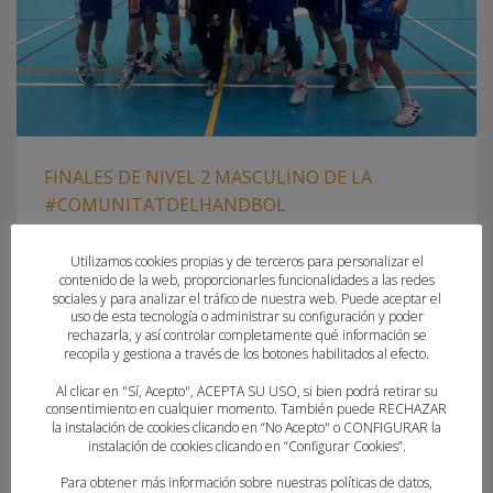
FINALES DE NIVEL 2 MASCULINO DE LA
#COMUNITATDELHANDBOL
MIÉRCOLES, 05 FEBRERO 2025
POR
PAU SAIZ
Utilizamos cookies propias y de terceros para personalizar el
contenido de la web, proporcionarles funcionalidades a las redes
sociales y para analizar el tráfico de nuestra web. Puede aceptar el
ESTE FIN DE SEMANA SE DETERMINARÁN LAS POSICIONES DE
uso de esta tecnología o administrar su configuración y poder
LAS COMPETICIONES DE CATEGORÍA PREFERENTE INFANTIL Y
rechazarla, y así controlar completamente qué información se
recopila y gestiona a través de los botones habilitados al efecto.
CADETE MASCULINA
Al clicar en "Sí, Acepto", ACEPTA SU USO, si bien podrá retirar su
consentimiento en cualquier momento. También puede RECHAZAR
PUBLICADO EN
FEDERACION
la instalación de cookies clicando en “No Acepto" o CONFIGURAR la
ETIQUETADO BAJO:
ATTICGO BM ELCHE
,
BALONMANO CASTELLON
,
instalación de cookies clicando en “Configurar Cookies”.
BALONMANO MISLATA
,
BALONMANO QUART
,
BM TORRENT
,
CD
Para obtener más información sobre nuestras políticas de datos,
SALESIANOS ELCHE
,
EON ACADEMIA BALONMANO HORADADA
,