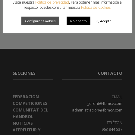
visite nuestra
Política de privacidad
. Para obtener más información al
FUNDACION AGUSTINOS ALICANTE
,
HANDBOL ALZIRA
,
HANDBOL FLORIDA
respecto, puedes consultar nuestra
Política de Cookies
.
CATARROJA
,
HANDBOL SANT JOAN
,
MARE NOSTRUM TORREVIEJA
,
MARISTAS ALGEMESI
,
MARISTAS ALICANTE
,
POLANENS SANTA POLA
Configurar Cookies
No acepto
Sí, Acepto
SECCIONES
CONTACTO
FEDERACION
EMAIL
COMPETICIONES
gerent@fbmcv.com
COMUNITAT DEL
administracion@fbmcv.com
HANDBOL
TELÈFON
NOTICIAS
963 844 537
#FERFUTUR Y