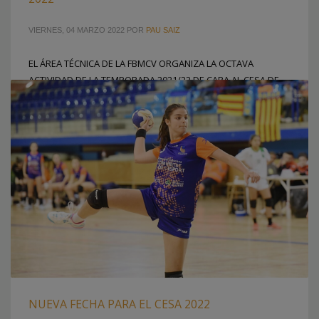
VIERNES, 04 MARZO 2022
POR
PAU SAIZ
EL ÁREA TÉCNICA DE LA FBMCV ORGANIZA LA OCTAVA
ACTIVIDAD DE LA TEMPORADA 2021/22 DE CARA AL CESA DE
LA MANGA DEL MAR MENOR Onda será la sede de la octava
actividad del Área Técnica de la Federación de Balonmano
de la Comunitat Valenciana de cara a la preparación del
Campeonato de España de Selecciones
PUBLICADO EN
CLUBES
,
FEDERACION
ETIQUETADO BAJO:
CESA LA MANGA DEL MAR MENOR
,
FER FUTUR
,
ONDA
,
SELECCIONES AUTONÓMICAS
NUEVA FECHA PARA EL CESA 2022