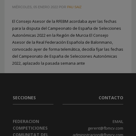
MIÉRCOLES, 05 ENERO 2022
POR
PAU SAIZ
El Consejo Asesor de la RFEBM acordaba ayer las fechas
para la disputa del Campeonato de España de Selecciones
Autonómicas 2022 en la Región de Murcia El Consejo
Asesor de la Real Federación Española de Balonmano,
2
1
convocado ayer de forma telemática, decidía fijar las fechas
del Campeonato de España de Selecciones Autonómicas
2022, aplazado la pasada semana ante
PUBLICADO EN
FEDERACION
ETIQUETADO BAJO:
CESA LA MANGA DEL MAR MENOR
,
FER FUTUR
,
SELECCIONES AUTONÓMICAS
SECCIONES
CONTACTO
FEDERACION
EMAIL
COMPETICIONES
gerent@fbmcv.com
COMUNITAT DEL
administracion@fbmcv.com