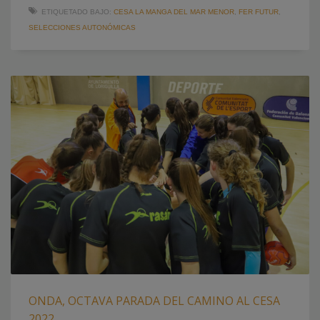
ETIQUETADO BAJO:
CESA LA MANGA DEL MAR MENOR
,
FER FUTUR
,
SELECCIONES AUTONÓMICAS
ONDA, OCTAVA PARADA DEL CAMINO AL CESA
2022