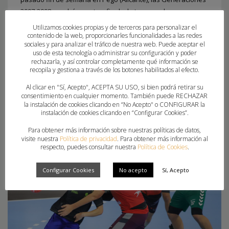
2007-2008 pondrán punto y final a la temporada
compitiendo en la Granollers Cup representando a la
Utilizamos cookies propias y de terceros para personalizar el
Comunitat Valenciana para complementar su formación. El
contenido de la web, proporcionarles funcionalidades a las redes
sociales y para analizar el tráfico de nuestra web. Puede aceptar el
uso de esta tecnología o administrar su configuración y poder
rechazarla, y así controlar completamente qué información se
PUBLICADO EN
CLUBES
,
FEDERACION
recopila y gestiona a través de los botones habilitados al efecto.
ETIQUETADO BAJO:
FER FUTUR
,
GRANOLLERS CUP
,
PROYECTO FER
Al clicar en "Sí, Acepto", ACEPTA SU USO, si bien podrá retirar su
consentimiento en cualquier momento. También puede RECHAZAR
la instalación de cookies clicando en “No Acepto" o CONFIGURAR la
instalación de cookies clicando en “Configurar Cookies”.
Para obtener más información sobre nuestras políticas de datos,
visite nuestra
Política de privacidad
. Para obtener más información al
respecto, puedes consultar nuestra
Política de Cookies
.
Configurar Cookies
No acepto
Sí, Acepto