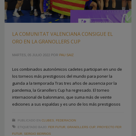
LA COMUNITAT VALENCIANA CONSIGUE EL
ORO EN LA GRANOLLERS CUP
MARTES, 05 JULIO 2022
POR
PAU SAIZ
Los combinados autonómicos cadetes participan en uno de
los torneos más prestigiosos del mundo para poner la
guinda a la temporada Tras tres años de ausencia por la
pandemia, la Granollers Cup ha regresado. El torneo
internacional de balonmano, que suma más de veinte
ediciones a sus espaldas y es uno de los más prestigiosos
PUBLICADO EN
CLUBES
,
FEDERACION
ETIQUETADO BAJO:
FER FUTUR
,
GRANOLLERS CUP
,
PROYECTO FER
FUTUR
,
SERGIO BERRIOS