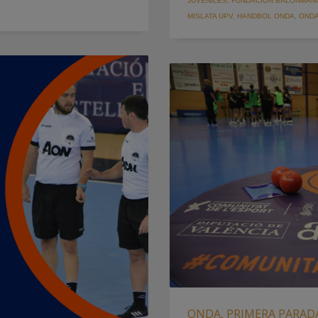
JUVENILES
,
FUNDACIÓN BALONMANO
MISLATA UPV
,
HANDBOL ONDA
,
OND
ONDA, PRIMERA PARADA