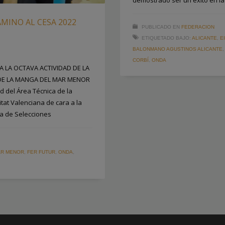
demostrado ser un éxito en la 
MINO AL CESA 2022
PUBLICADO EN
FEDERACION
ETIQUETADO BAJO:
ALICANTE
,
E
BALONMANO AGUSTINOS ALICANTE
CORBÍ
,
ONDA
A LA OCTAVA ACTIVIDAD DE LA
 DE LA MANGA DEL MAR MENOR
d del Área Técnica de la
at Valenciana de cara a la
a de Selecciones
AR MENOR
,
FER FUTUR
,
ONDA
,