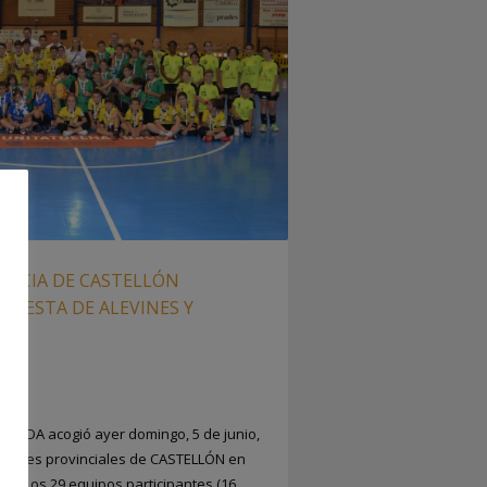
VINCIA DE CASTELLÓN
 FIESTA DE ALEVINES Y
IZ
 ONDA acogió ayer domingo, 5 de junio,
ticiones provinciales de CASTELLÓN en
ÍN. Los 29 equipos participantes (16