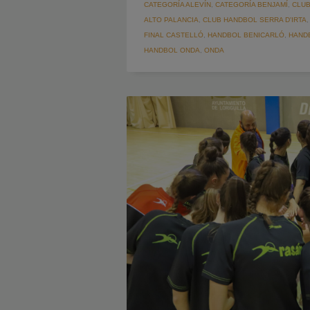
CATEGORÍA ALEVÍN
,
CATEGORÍA BENJAMÍ
,
CLUB
ALTO PALANCIA
,
CLUB HANDBOL SERRA D'IRTA
FINAL CASTELLÓ
,
HANDBOL BENICARLÓ
,
HAND
HANDBOL ONDA
,
ONDA