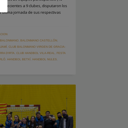
rtenecientes a 9 clubes, disputaron los
a última jornada de sus respectivas
CION
 BALONMANO
,
BALONMANO CASTELLÓN
,
JAMÍ
,
CLUB BALONMANO VIRGEN DE GRACIA-
RA D'IRTA
,
CLUB HANDBOL VILA-REAL
,
FESTA
RLÓ
,
HANDBOL BETXÍ
,
HANDBOL NULES
,