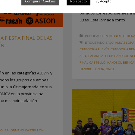
Configurar Cookies
No acepto
Sí, Acepto
ALEVINES y 13 BENJAMINES), pe
partidos correspondientes a l
Ligas. Esta jornada contó
PUBLICADO EN
CLUBES
,
FEDERA
 FIESTA FINAL DE LAS
ETIQUETADO BAJO:
ALMASSORA
ÍN
CATEGORÍA ALEVÍN
,
CATEGORÍA BEN
ALTO PALANCIA
,
CLUB HANDBOL SER
FINAL CASTELLÓ
,
HANDBOL BENICA
HANDBOL ONDA
,
ONDA
in en las categorías ALEVIN y
 Todos los grupos de ambas
unio la últimajornada en sus
FBMCV en la provincia ha
na mismainstalación
NO
,
BALONMANO CASTELLÓN
,