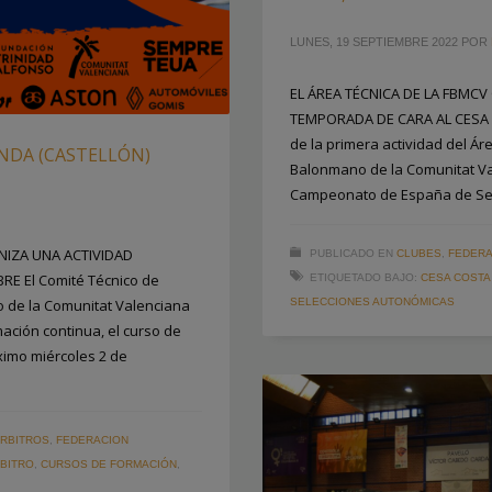
LUNES, 19 SEPTIEMBRE 2022
POR
EL ÁREA TÉCNICA DE LA FBMCV
TEMPORADA DE CARA AL CESA 
de la primera actividad del Ár
NDA (CASTELLÓN)
Balonmano de la Comunitat Va
Campeonato de España de Sel
NIZA UNA ACTIVIDAD
PUBLICADO EN
CLUBES
,
FEDERA
E El Comité Técnico de
ETIQUETADO BAJO:
CESA COSTA
o de la Comunitat Valenciana
SELECCIONES AUTONÓMICAS
ación continua, el curso de
ximo miércoles 2 de
ARBITROS
,
FEDERACION
RBITRO
,
CURSOS DE FORMACIÓN
,