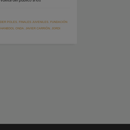
vuelta del público a los
IDER POLES
,
FINALES JUVENILES
,
FUNDACIÓN
,
HANBDOL ONDA
,
JAVIER CARRIÓN
,
JORDI