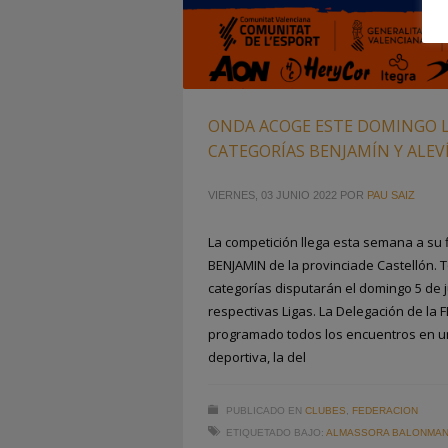
ONDA ACOGE ESTE DOMINGO LA
CATEGORÍAS BENJAMÍN Y ALEV
VIERNES, 03 JUNIO 2022
POR
PAU SAIZ
La competición llega esta semana a su f
BENJAMIN de la provinciade Castellón.
categorías disputarán el domingo 5 de j
respectivas Ligas. La Delegación de la 
programado todos los encuentros en u
deportiva, la del
PUBLICADO EN
CLUBES
,
FEDERACION
ETIQUETADO BAJO:
ALMASSORA BALONMA