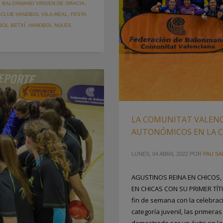
 BALONMANO VIRGEN DE GRACIA-
,
CLUB HANDBOL VILA-REAL
,
FESTA
BOL BETXÍ
,
HANDBOL NULES
,
LA COMUNITAT VALENC
AUTONÓMICOS EN LA C
LUNES, 04 ABRIL 2022
POR
PAU SA
AGUSTINOS REINA EN CHICOS,
EN CHICAS CON SU PRIMER TÍTU
fin de semana con la celebrac
categoría juvenil, las primer