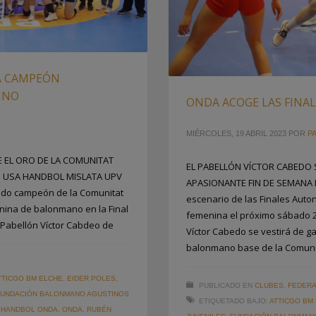
A CAMPEÓN
INO
ONDA ACOGE LAS FINAL
MIÉRCOLES, 19 ABRIL 2023
POR
PA
 EL ORO DE LA COMUNITAT
EL PABELLÓN VÍCTOR CABEDO 
 USA HANDBOL MISLATA UPV
APASIONANTE FIN DE SEMANA
ado campeón de la Comunitat
escenario de las Finales Auton
enina de balonmano en la Final
femenina el próximo sábado 2
 Pabellón Víctor Cabdeo de
Víctor Cabedo se vestirá de ga
balonmano base de la Comuni
TTICGO BM ELCHE
,
EIDER POLES
,
PUBLICADO EN
CLUBES
,
FEDERA
FUNDACIÓN BALONMANO AGUSTINOS
ETIQUETADO BAJO:
ATTICGO BM
,
HANDBOL ONDA
,
ONDA
,
RUBÉN