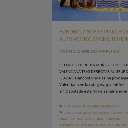
HANDBOL ONDA SE PROCLAM
AUTONÓMICO JUVENIL FEMEN
DOMINGO, 23 ABRIL 2023
POR
PAU SAIZ
EL EQUIPO DE RUBÉN MUÑOZ CONSIGUE
VALENCIANA TRAS DERROTAR AL GRUPO
(38-20) El Handbol Onda se ha proclam
Valenciana en la categoría juvenil fem
a 4 disputada este fin de semana en el
PUBLICADO EN
CLUBES
,
FEDERACION
ETIQUETADO BAJO:
AJUNTAMENT D'ONDA
,
A
FINALES AUTONÓMICAS
,
FINALES JUVENILES
,
ALICANTE
,
GRUPO USA HANDBOL MISLATA UPV