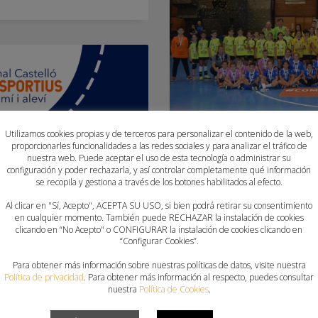
Utilizamos cookies propias y de terceros para personalizar el contenido de la web,
proporcionarles funcionalidades a las redes sociales y para analizar el tráfico de
nuestra web. Puede aceptar el uso de esta tecnología o administrar su
configuración y poder rechazarla, y así controlar completamente qué información
29 EQUIPOS DE LA PRO
se recopila y gestiona a través de los botones habilitados al efecto.
PARTICIPAN DE LA GRAN
Al clicar en "Sí, Acepto", ACEPTA SU USO, si bien podrá retirar su consentimiento
BENJAMINES
en cualquier momento. También puede RECHAZAR la instalación de cookies
clicando en “No Acepto" o CONFIGURAR la instalación de cookies clicando en
“Configurar Cookies”.
LUNES, 06 JUNIO 2022
POR
PAU SA
Para obtener más información sobre nuestras políticas de datos, visite nuestra
Política de privacidad
. Para obtener más información al respecto, puedes consultar
El pabellón VÍCTOR CABEDO de
nuestra
Política de Cookies
.
la jornada final de las compe
las categorías ALEVÍN y BENJAM