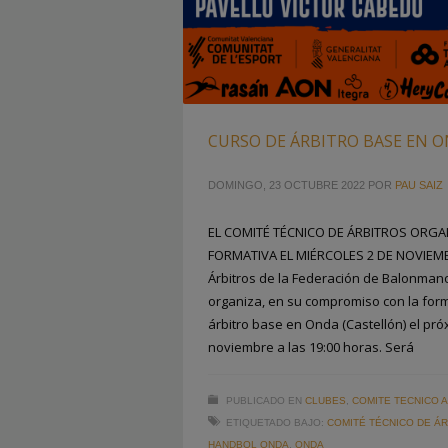
CURSO DE ÁRBITRO BASE EN O
DOMINGO, 23 OCTUBRE 2022
POR
PAU SAIZ
EL COMITÉ TÉCNICO DE ÁRBITROS ORGA
FORMATIVA EL MIÉRCOLES 2 DE NOVIEMBR
Árbitros de la Federación de Balonman
organiza, en su compromiso con la form
árbitro base en Onda (Castellón) el pró
noviembre a las 19:00 horas. Será
PUBLICADO EN
CLUBES
,
COMITE TECNICO 
ETIQUETADO BAJO:
COMITÉ TÉCNICO DE Á
HANDBOL ONDA
,
ONDA