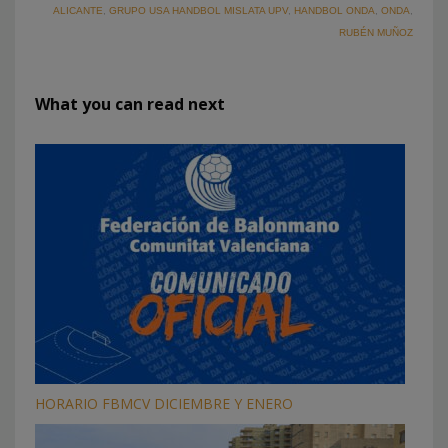
ALICANTE
,
GRUPO USA HANDBOL MISLATA UPV
,
HANDBOL ONDA
,
ONDA
,
RUBÉN MUÑOZ
What you can read next
HORARIO FBMCV DICIEMBRE Y ENERO