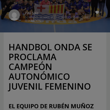
4
Pau Saiz
DOMINGO, 23 ABRIL 2023
/
PUBLICADO EN
CLUBES
,
FEDERACION
HANDBOL ONDA SE
PROCLAMA
CAMPEÓN
AUTONÓMICO
JUVENIL FEMENINO
EL EQUIPO DE RUBÉN MUÑOZ