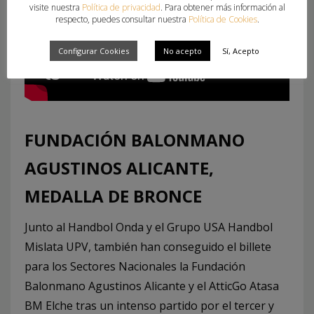
visite nuestra
Política de privacidad
. Para obtener más información al
respecto, puedes consultar nuestra
Política de Cookies
.
Configurar Cookies
No acepto
Sí, Acepto
FUNDACIÓN BALONMANO
AGUSTINOS ALICANTE,
MEDALLA DE BRONCE
Junto al Handbol Onda y el Grupo USA Handbol
Mislata UPV, también han conseguido el billete
para los Sectores Nacionales la Fundación
Balonmano Agustinos Alicante y el AtticGo Atasa
BM Elche tras un intenso partido por el tercer y