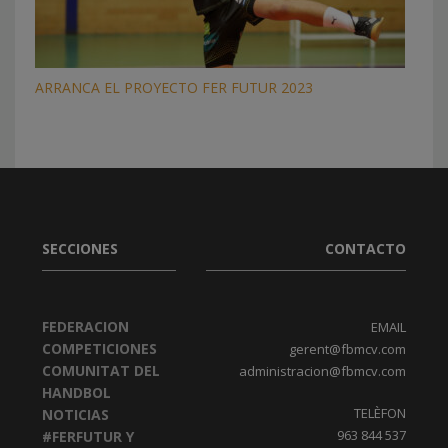
ARRANCA EL PROYECTO FER FUTUR 2023
SECCIONES
CONTACTO
FEDERACION
EMAIL
COMPETICIONES
gerent@fbmcv.com
COMUNITAT DEL
administracion@fbmcv.com
HANDBOL
TELÈFON
NOTICIAS
963 844 537
#FERFUTUR Y