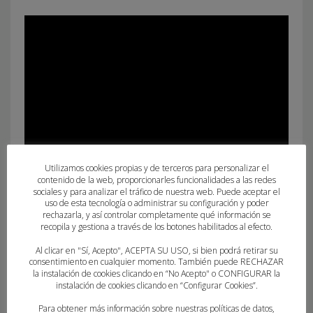
Utilizamos cookies propias y de terceros para personalizar el
contenido de la web, proporcionarles funcionalidades a las redes
sociales y para analizar el tráfico de nuestra web. Puede aceptar el
uso de esta tecnología o administrar su configuración y poder
rechazarla, y así controlar completamente qué información se
recopila y gestiona a través de los botones habilitados al efecto.
Al clicar en "Sí, Acepto", ACEPTA SU USO, si bien podrá retirar su
consentimiento en cualquier momento. También puede RECHAZAR
la instalación de cookies clicando en “No Acepto" o CONFIGURAR la
instalación de cookies clicando en “Configurar Cookies”.
Para obtener más información sobre nuestras políticas de datos,