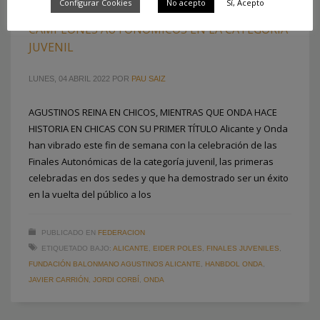
Configurar Cookies
No acepto
Sí, Acepto
LA COMUNITAT VALENCIANA YA TIENE
CAMPEONES AUTONÓMICOS EN LA CATEGORÍA
JUVENIL
LUNES, 04 ABRIL 2022
POR
PAU SAIZ
AGUSTINOS REINA EN CHICOS, MIENTRAS QUE ONDA HACE
HISTORIA EN CHICAS CON SU PRIMER TÍTULO Alicante y Onda
han vibrado este fin de semana con la celebración de las
Finales Autonómicas de la categoría juvenil, las primeras
celebradas en dos sedes y que ha demostrado ser un éxito
en la vuelta del público a los
PUBLICADO EN
FEDERACION
ETIQUETADO BAJO:
ALICANTE
,
EIDER POLES
,
FINALES JUVENILES
,
FUNDACIÓN BALONMANO AGUSTINOS ALICANTE
,
HANBDOL ONDA
,
JAVIER CARRIÓN
,
JORDI CORBÍ
,
ONDA