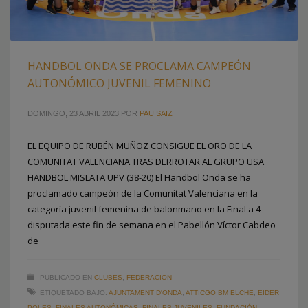
HANDBOL ONDA SE PROCLAMA CAMPEÓN
AUTONÓMICO JUVENIL FEMENINO
DOMINGO, 23 ABRIL 2023
POR
PAU SAIZ
EL EQUIPO DE RUBÉN MUÑOZ CONSIGUE EL ORO DE LA
COMUNITAT VALENCIANA TRAS DERROTAR AL GRUPO USA
HANDBOL MISLATA UPV (38-20) El Handbol Onda se ha
proclamado campeón de la Comunitat Valenciana en la
categoría juvenil femenina de balonmano en la Final a 4
disputada este fin de semana en el Pabellón Víctor Cabdeo
de
PUBLICADO EN
CLUBES
,
FEDERACION
ETIQUETADO BAJO:
AJUNTAMENT D'ONDA
,
ATTICGO BM ELCHE
,
EIDER
POLES
,
FINALES AUTONÓMICAS
,
FINALES JUVENILES
,
FUNDACIÓN