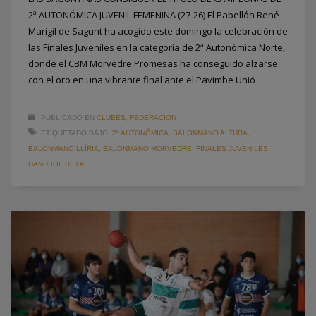
2ª AUTONÓMICA JUVENIL FEMENINA (27-26) El Pabellón René
Marigil de Sagunt ha acogido este domingo la celebración de
las Finales Juveniles en la categoría de 2ª Autonómica Norte,
donde el CBM Morvedre Promesas ha conseguido alzarse
con el oro en una vibrante final ante el Pavimbe Unió
PUBLICADO EN
CLUBES
,
FEDERACION
ETIQUETADO BAJO:
2ª AUTONÓMICA
,
BALONMANO ALTURA
,
BALONMANO LLÍRIA
,
BALONMANO MORVEDRE
,
FINALES JUVENILES
,
HANDBOL BETXÍ