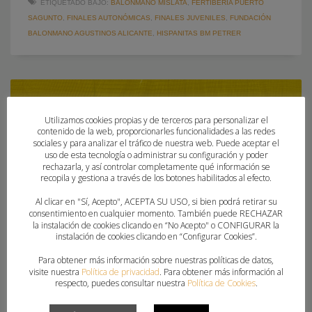
ETIQUETADO BAJO:
BALONMANO MISLATA
,
FERTIBERIA PUERTO
SAGUNTO
,
FINALES AUTONÓMICAS
,
FINALES JUVENILES
,
FUNDACIÓN
BALONMANO AGUSTINOS ALICANTE
,
HISPANITAS BM PETRER
Utilizamos cookies propias y de terceros para personalizar el
contenido de la web, proporcionarles funcionalidades a las redes
sociales y para analizar el tráfico de nuestra web. Puede aceptar el
uso de esta tecnología o administrar su configuración y poder
rechazarla, y así controlar completamente qué información se
recopila y gestiona a través de los botones habilitados al efecto.
Al clicar en "Sí, Acepto", ACEPTA SU USO, si bien podrá retirar su
consentimiento en cualquier momento. También puede RECHAZAR
la instalación de cookies clicando en “No Acepto" o CONFIGURAR la
instalación de cookies clicando en “Configurar Cookies”.
Para obtener más información sobre nuestras políticas de datos,
visite nuestra
Política de privacidad
. Para obtener más información al
respecto, puedes consultar nuestra
Política de Cookies
.