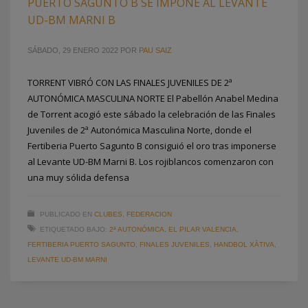
PUERTO SAGUNTO B SE IMPONE AL LEVANTE
UD-BM MARNI B
SÁBADO, 29 ENERO 2022
POR
PAU SAIZ
TORRENT VIBRÓ CON LAS FINALES JUVENILES DE 2ª
AUTONÓMICA MASCULINA NORTE El Pabellón Anabel Medina
de Torrent acogió este sábado la celebración de las Finales
Juveniles de 2ª Autonómica Masculina Norte, donde el
Fertiberia Puerto Sagunto B consiguió el oro tras imponerse
al Levante UD-BM Marni B. Los rojiblancos comenzaron con
una muy sólida defensa
PUBLICADO EN
CLUBES
,
FEDERACION
ETIQUETADO BAJO:
2ª AUTONÓMICA
,
EL PILAR VALENCIA
,
FERTIBERIA PUERTO SAGUNTO
,
FINALES JUVENILES
,
HANDBOL XÀTIVA
,
LEVANTE UD-BM MARNI