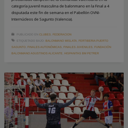
categoría juvenil masculina de balonmano en la Final a 4
disputada este fin de semana en el Pabellón OVNI-
Internúcleos de Sagunto (Valencia).
PUBLICADO EN
CLUBES
,
FEDERACION
ETIQUETADO BAJO:
BALONMANO MISLATA
,
FERTIBERIA PUERTO
SAGUNTO
,
FINALES AUTONÓMICAS
,
FINALES JUVENILES
,
FUNDACIÓN
BALONMANO AGUSTINOS ALICANTE
,
HISPANITAS BM PETRER