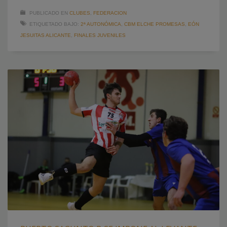
PUBLICADO EN
CLUBES
,
FEDERACION
ETIQUETADO BAJO:
2ª AUTONÓMICA
,
CBM ELCHE PROMESAS
,
EÓN
JESUITAS ALICANTE
,
FINALES JUVENILES