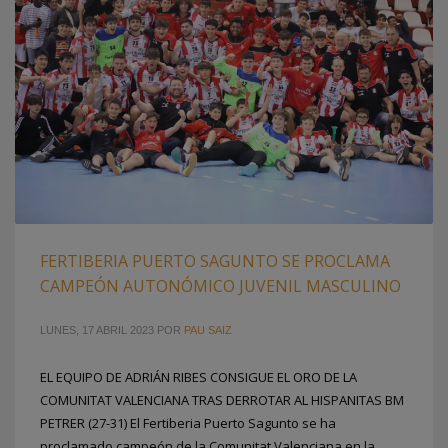
FERTIBERIA PUERTO SAGUNTO SE PROCLAMA
CAMPEÓN AUTONÓMICO JUVENIL MASCULINO
LUNES, 17 ABRIL 2023
POR
PAU SAIZ
EL EQUIPO DE ADRIÁN RIBES CONSIGUE EL ORO DE LA
COMUNITAT VALENCIANA TRAS DERROTAR AL HISPANITAS BM
PETRER (27-31) El Fertiberia Puerto Sagunto se ha
proclamado campeón de la Comunitat Valenciana en la