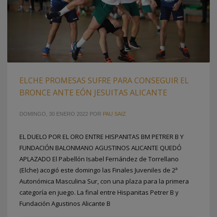
ELCHE PROMESAS SUFRE PARA CONSEGUIR EL
BRONCE ANTE EÓN JESUITAS ALICANTE
DOMINGO, 30 ENERO 2022
POR
PAU SAIZ
EL DUELO POR EL ORO ENTRE HISPANITAS BM PETRER B Y
FUNDACIÓN BALONMANO AGUSTINOS ALICANTE QUEDÓ
APLAZADO El Pabellón Isabel Fernández de Torrellano
(Elche) acogió este domingo las Finales Juveniles de 2ª
Autonómica Masculina Sur, con una plaza para la primera
categoría en juego. La final entre Hispanitas Petrer B y
Fundación Agustinos Alicante B