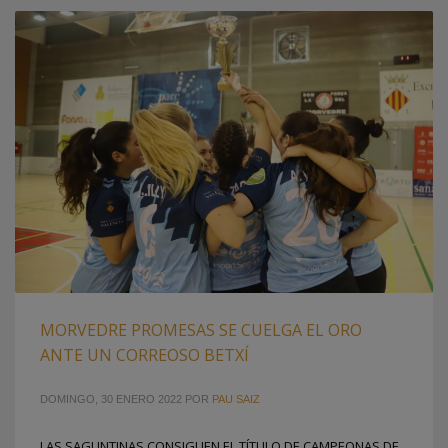
MORVEDRE PROMESAS SE CUELGA EL ORO
ANTE UN CORREOSO BETXÍ
DOMINGO, 30 ENERO 2022
POR
PAU SAIZ
LAS SAGUNTINAS CONSIGUEN EL TÍTULO DE CAMPEONAS DE