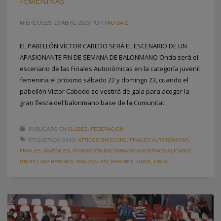
FEMENINAS
MIÉRCOLES, 19 ABRIL 2023
POR
PAU SAIZ
EL PABELLÓN VÍCTOR CABEDO SERÁ EL ESCENARIO DE UN
APASIONANTE FIN DE SEMANA DE BALONMANO Onda será el
escenario de las Finales Autonómicas en la categoría juvenil
femenina el próximo sábado 22 y domingo 23, cuando el
pabellón Víctor Cabedo se vestirá de gala para acoger la
gran fiesta del balonmano base de la Comunitat
PUBLICADO EN
CLUBES
,
FEDERACION
ETIQUETADO BAJO:
ATTICGO BM ELCHE
,
FINALES AUTONÓMICAS
,
FINALES JUVENILES
,
FUNDACIÓN BALONMANO AGUSTINOS ALICANTE
,
GRUPO USA HANDBOL MISLATA UPV
,
HANDBOL ONDA
,
ONDA