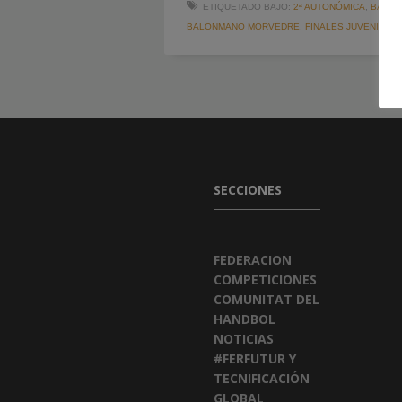
ETIQUETADO BAJO:
2ª AUTONÓMICA
,
BALON
BALONMANO MORVEDRE
,
FINALES JUVENILES
,
SECCIONES
FEDERACION
COMPETICIONES
COMUNITAT DEL
HANDBOL
NOTICIAS
#FERFUTUR Y
TECNIFICACIÓN
GLOBAL