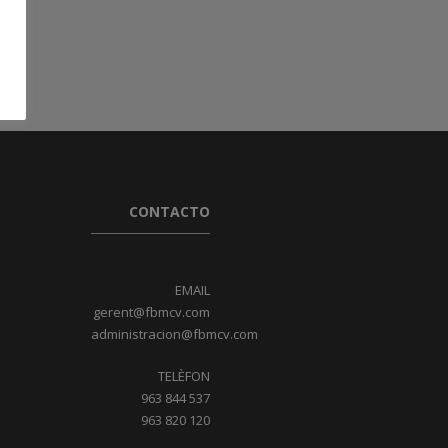
CONTACTO
EMAIL
gerent@fbmcv.com
administracion@fbmcv.com
TELÈFON
963 844 537
963 820 120