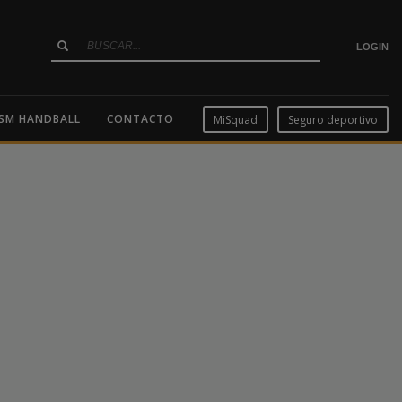
LOGIN
SM HANDBALL
CONTACTO
MiSquad
Seguro deportivo