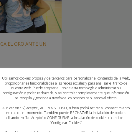
GA EL ORO ANTE UN
 DE CAMPEONAS DE 2ª
Utilizamos cookies propias y de terceros para personalizar el contenido de la web,
proporcionarles funcionalidades a las redes sociales y para analizar el tráfico de
l Pabellón René Marigil de
nuestra web. Puede aceptar el uso de esta tecnología o administrar su
bración de las Finales
configuración y poder rechazarla, y así controlar completamente qué información
se recopila y gestiona a través de los botones habilitados al efecto.
mica Norte, donde el CBM
rse con el oro en una
Al clicar en "Sí, Acepto", ACEPTA SU USO, si bien podrá retirar su consentimiento
en cualquier momento. También puede RECHAZAR la instalación de cookies
clicando en “No Acepto" o CONFIGURAR la instalación de cookies clicando en
“Configurar Cookies”.