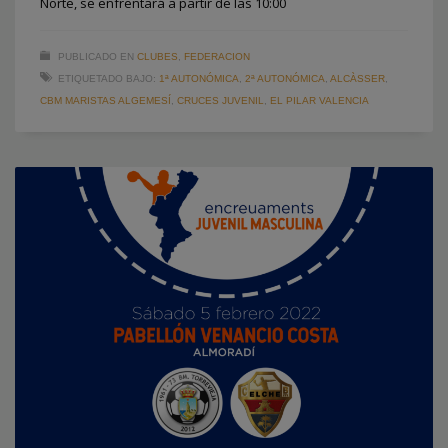
Norte, se enfrentará a partir de las 10:00
PUBLICADO EN
CLUBES
,
FEDERACION
ETIQUETADO BAJO:
1ª AUTONÓMICA
,
2ª AUTONÓMICA
,
ALCÀSSER
,
CBM MARISTAS ALGEMESÍ
,
CRUCES JUVENIL
,
EL PILAR VALENCIA