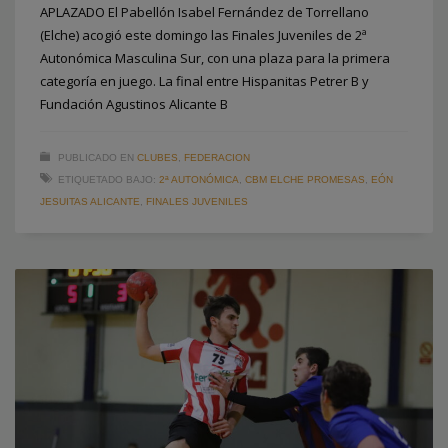
APLAZADO El Pabellón Isabel Fernández de Torrellano
(Elche) acogió este domingo las Finales Juveniles de 2ª
Autonómica Masculina Sur, con una plaza para la primera
categoría en juego. La final entre Hispanitas Petrer B y
Fundación Agustinos Alicante B
PUBLICADO EN
CLUBES
,
FEDERACION
ETIQUETADO BAJO:
2ª AUTONÓMICA
,
CBM ELCHE PROMESAS
,
EÓN
JESUITAS ALICANTE
,
FINALES JUVENILES