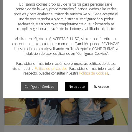
PUBLICADO EN
CLUBES
,
FEDERACION
Utilizamos cookies propias y de terceros para personalizar el
contenido de la web, proporcionarles funcionalidades a las redes
ETIQUETADO BAJO:
1ª AUTONÓMICA
,
2ª AUTONÓMICA
,
ALMORADÍ
,
sociales y para analizar el tráfico de nuestra web. Puede aceptar el
CBM ELCHE PROMESAS
,
CBM MARE NOSTRUM TORREVIEJA
,
CRUCES
uso de esta tecnología o administrar su configuración y poder
JUVENIL
rechazarla, y así controlar completamente qué información se
recopila y gestiona a través de los botones habilitados al efecto.
Al clicar en "Sí, Acepto", ACEPTA SU USO, si bien podrá retirar su
consentimiento en cualquier momento. También puede RECHAZAR
la instalación de cookies clicando en “No Acepto" o CONFIGURAR la
instalación de cookies clicando en “Configurar Cookies”.
Para obtener más información sobre nuestras políticas de datos,
visite nuestra
Política de privacidad
. Para obtener más información al
respecto, puedes consultar nuestra
Política de Cookies
.
Configurar Cookies
No acepto
Sí, Acepto