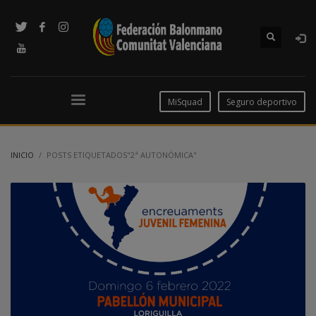
MiSquad
Seguro deportivo
INICIO
POSTS ETIQUETADOS"2ª AUTONÓMICA"