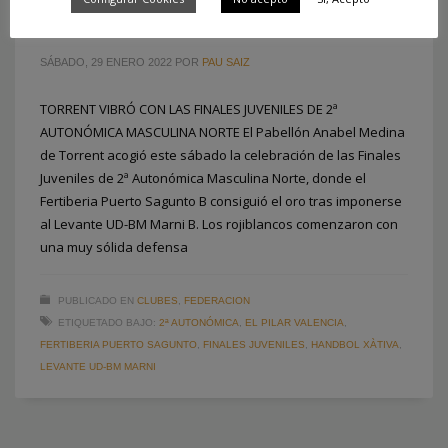
UD-BM MARNI B
SÁBADO, 29 ENERO 2022
POR
PAU SAIZ
TORRENT VIBRÓ CON LAS FINALES JUVENILES DE 2ª
AUTONÓMICA MASCULINA NORTE El Pabellón Anabel Medina
de Torrent acogió este sábado la celebración de las Finales
Juveniles de 2ª Autonómica Masculina Norte, donde el
Fertiberia Puerto Sagunto B consiguió el oro tras imponerse
al Levante UD-BM Marni B. Los rojiblancos comenzaron con
una muy sólida defensa
PUBLICADO EN
CLUBES
,
FEDERACION
ETIQUETADO BAJO:
2ª AUTONÓMICA
,
EL PILAR VALENCIA
,
FERTIBERIA PUERTO SAGUNTO
,
FINALES JUVENILES
,
HANDBOL XÀTIVA
,
LEVANTE UD-BM MARNI