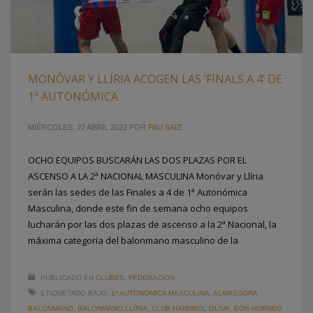
MONÓVAR Y LLÍRIA ACOGEN LAS ‘FINALS A 4’ DE
1ª AUTONÓMICA
MIÉRCOLES, 27 ABRIL 2022
POR
PAU SAIZ
OCHO EQUIPOS BUSCARÁN LAS DOS PLAZAS POR EL
ASCENSO A LA 2ª NACIONAL MASCULINA Monóvar y Llíria
serán las sedes de las Finales a 4 de 1ª Autonómica
Masculina, donde este fin de semana ocho equipos
lucharán por las dos plazas de ascenso a la 2ª Nacional, la
máxima categoría del balonmano masculino de la
PUBLICADO EN
CLUBES
,
FEDERACION
ETIQUETADO BAJO:
1ª AUTONÓMICA MASCULINA
,
ALMASSORA
BALONMANO
,
BALONMANO LLÍRIA
,
CLUB HANDBOL OLIVA
,
EÓN HORNEO