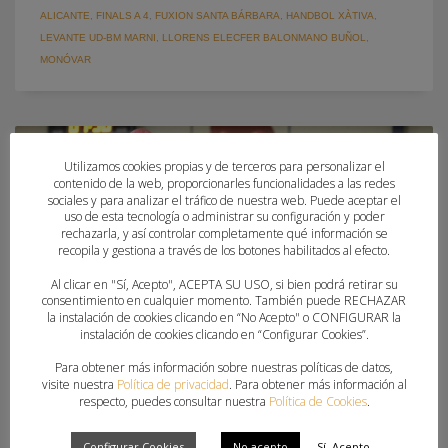
ALICANTE
,
FINALS A 4
,
FUXION SANTA BÁRBARA
,
HANDBOL XÀTIVA
,
LEVANTE UD-BM MARNI
,
LLORENS ELECFER BALONMANO BUÑOL
,
MONÓVAR
Utilizamos cookies propias y de terceros para personalizar el
contenido de la web, proporcionarles funcionalidades a las redes
sociales y para analizar el tráfico de nuestra web. Puede aceptar el
uso de esta tecnología o administrar su configuración y poder
rechazarla, y así controlar completamente qué información se
recopila y gestiona a través de los botones habilitados al efecto.
Al clicar en "Sí, Acepto", ACEPTA SU USO, si bien podrá retirar su
consentimiento en cualquier momento. También puede RECHAZAR
la instalación de cookies clicando en “No Acepto" o CONFIGURAR la
instalación de cookies clicando en “Configurar Cookies”.
Para obtener más información sobre nuestras políticas de datos,
visite nuestra
Política de privacidad
. Para obtener más información al
respecto, puedes consultar nuestra
Política de Cookies
.
PUERTO SAGUNTO B SE IMPONE AL LEVANTE
Configurar Cookies
No acepto
Sí, Acepto