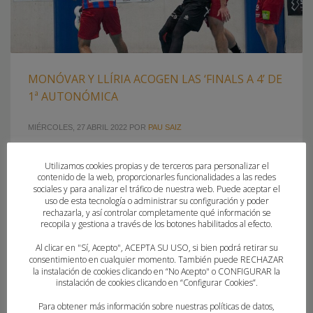
MONÓVAR Y LLÍRIA ACOGEN LAS ‘FINALS A 4’ DE
1ª AUTONÓMICA
MIÉRCOLES, 27 ABRIL 2022
POR
PAU SAIZ
OCHO EQUIPOS BUSCARÁN LAS DOS PLAZAS POR EL
Utilizamos cookies propias y de terceros para personalizar el
ASCENSO A LA 2ª NACIONAL MASCULINA Monóvar y Llíria
contenido de la web, proporcionarles funcionalidades a las redes
sociales y para analizar el tráfico de nuestra web. Puede aceptar el
serán las sedes de las Finales a 4 de 1ª Autonómica
uso de esta tecnología o administrar su configuración y poder
Masculina, donde este fin de semana ocho equipos
rechazarla, y así controlar completamente qué información se
lucharán por las dos plazas de ascenso a la 2ª Nacional, la
recopila y gestiona a través de los botones habilitados al efecto.
máxima categoría del balonmano masculino de la
Al clicar en "Sí, Acepto", ACEPTA SU USO, si bien podrá retirar su
consentimiento en cualquier momento. También puede RECHAZAR
la instalación de cookies clicando en “No Acepto" o CONFIGURAR la
PUBLICADO EN
CLUBES
,
FEDERACION
instalación de cookies clicando en “Configurar Cookies”.
ETIQUETADO BAJO:
1ª AUTONÓMICA MASCULINA
,
ALMASSORA
Para obtener más información sobre nuestras políticas de datos,
BALONMANO
,
BALONMANO LLÍRIA
,
CLUB HANDBOL OLIVA
,
EÓN HORNEO