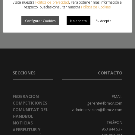
visite nuestra
Política de privacidad
. Para obtener más información al
ALICANTE
,
FINALS A 4
,
FUXION SANTA BÁRBARA
,
HANDBOL XÀTIVA
,
respecto, puedes consultar nuestra
Política de Cookies
.
LEVANTE UD-BM MARNI
,
LLORENS ELECFER BALONMANO BUÑOL
,
MONÓVAR
Configurar Cookies
No acepto
Sí, Acepto
SECCIONES
CONTACTO
FEDERACION
EMAIL
COMPETICIONES
gerent@fbmcv.com
COMUNITAT DEL
administracion@fbmcv.com
HANDBOL
TELÈFON
NOTICIAS
963 844 537
#FERFUTUR Y