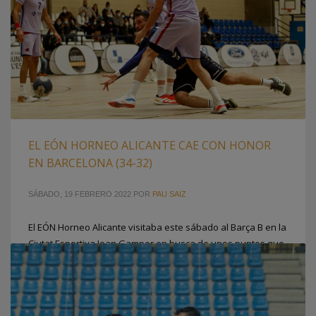
EL EÓN HORNEO ALICANTE CAE CON HONOR
EN BARCELONA (34-32)
SÁBADO, 19 FEBRERO 2022
POR
PAU SAIZ
El EÓN Horneo Alicante visitaba este sábado al Barça B en la
Ciutat Esportiva Joan Gamper en busca de unos puntos que
le certificaran matemáticamente su clasificación para la
segunda fase y afrontarán el final de liga con más
tranquilidad. A punto estuvo de lograrlo (34-32) en un
encuentro en el que demostró que lucha