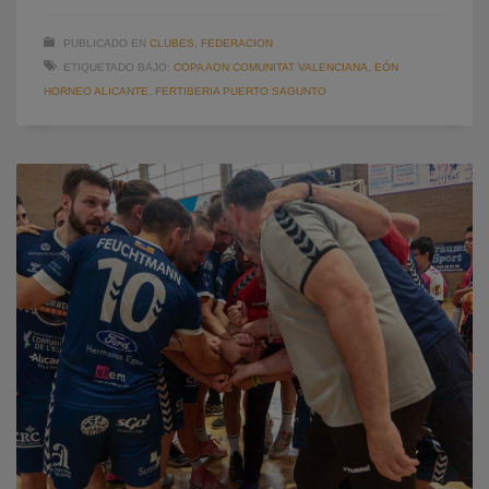
PUBLICADO EN
CLUBES
,
FEDERACION
ETIQUETADO BAJO:
COPA AON COMUNITAT VALENCIANA
,
EÓN
HORNEO ALICANTE
,
FERTIBERIA PUERTO SAGUNTO