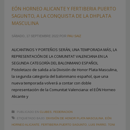
EÓN HORNEO ALICANTE Y FERTIBERIA PUERTO
SAGUNTO, A LA CONQUISTA DE LA DHPLATA
MASCULINA
SÁBADO, 17 SEPTIEMBRE 2022
POR
PAU SAIZ
ALICANTINOS Y PORTEÑOS SERÁN, UNA TEMPORADA MÁS, LA
REPRESENTACIÓN DE LA COMUNITAT VALENCIANA EN LA
SEGUNDA CATEGORÍA DEL BALONMANO ESPAÑOL
Pistoletazo de salida a la División de Honor Plata Masculina,
la segunda categoría del balonmano español, que una
nueva temporada volverá a contar con doble
representación de la Comunitat Valenciana: el EÓN Horneo
Alicante y
PUBLICADO EN
CLUBES
,
FEDERACION
ETIQUETADO BAJO:
DIVISIÓN DE HONOR PLATA MASCULINA
,
EÓN
HORNEO ALICANTE
,
FERTIBERIA PUERTO SAGUNTO
,
LUIS PARRO
,
TONI