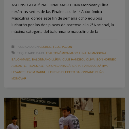
ASCENSO A LA 2ª NACIONAL MASCULINA Monóvar y Llíria
serán las sedes de las Finales a 4 de 1ª Autonómica
Masculina, donde este fin de semana ocho equipos
lucharán por las dos plazas de ascenso a la 2ª Nacional, la
máxima categoría del balonmano masculino de la
PUBLICADO EN
CLUBES
,
FEDERACION
ETIQUETADO BAJO:
1ª AUTONÓMICA MASCULINA
,
ALMASSORA
BALONMANO
,
BALONMANO LLÍRIA
,
CLUB HANDBOL OLIVA
,
EÓN HORNEO
ALICANTE
,
FINALS A 4
,
FUXION SANTA BÁRBARA
,
HANDBOL XÀTIVA
,
LEVANTE UD-BM MARNI
,
LLORENS ELECFER BALONMANO BUÑOL
,
MONÓVAR