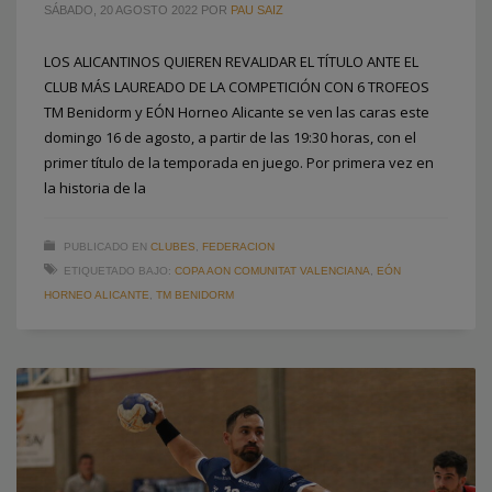
SÁBADO, 20 AGOSTO 2022
POR
PAU SAIZ
LOS ALICANTINOS QUIEREN REVALIDAR EL TÍTULO ANTE EL
CLUB MÁS LAUREADO DE LA COMPETICIÓN CON 6 TROFEOS
TM Benidorm y EÓN Horneo Alicante se ven las caras este
domingo 16 de agosto, a partir de las 19:30 horas, con el
primer título de la temporada en juego. Por primera vez en
la historia de la
PUBLICADO EN
CLUBES
,
FEDERACION
ETIQUETADO BAJO:
COPA AON COMUNITAT VALENCIANA
,
EÓN
HORNEO ALICANTE
,
TM BENIDORM