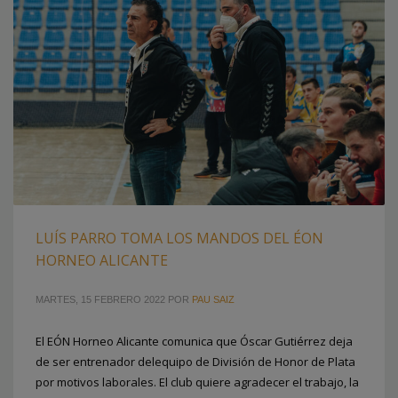
PUBLICADO EN
CLUBES
ETIQUETADO BAJO:
DIVISIÓN DE HONOR PLATA MASCULINA
,
EÓN
HORNEO ALICANTE
,
LUIS PARRO
LUÍS PARRO TOMA LOS MANDOS DEL ÉON
HORNEO ALICANTE
MARTES, 15 FEBRERO 2022
POR
PAU SAIZ
El EÓN Horneo Alicante comunica que Óscar Gutiérrez deja
2
3
1
de ser entrenador delequipo de División de Honor de Plata
por motivos laborales. El club quiere agradecer el trabajo, la