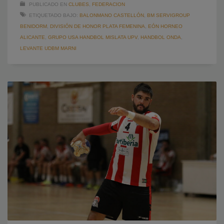
PUBLICADO EN
CLUBES
,
FEDERACION
ETIQUETADO BAJO:
BALONMANO CASTELLÓN
,
BM SERVIGROUP
BENIDORM
,
DIVISIÓN DE HONOR PLATA FEMENINA
,
EÓN HORNEO
ALICANTE
,
GRUPO USA HANDBOL MISLATA UPV
,
HANDBOL ONDA
,
LEVANTE UDBM MARNI