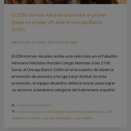
El EÓN Horneo Alicante busca dar el primer
golpe en el play-off ante el Unicaja Banco
SinFín
MIÉRCOLES, 01 JUNIO 2022
POR
PAU SAIZ
El EÓN Horneo Alicante recibe este miércoles en el Pabellón
Hermano Felicísimo Ruizdel Colegio Maristas a las 21:00
horas al Unicaja Banco SinFín en el encuentro de idade la
promoción de ascenso a la Liga Sacyr Asobal. En esta
promoción, el equipo alicantino deberá vencer para lograr
su ascenso a lamáxima categoría del balonmano español.
PUBLICADO EN
CLUBES
ETIQUETADO BAJO:
DIVISIÓN DE HONOR PLATA MASCULINA
,
EÓN
HORNEO ALICANTE
,
LIGA SACYR ASOBAL
,
LUIS PARRO