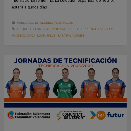
internacional femenina. La selección española, de hecho,
estará algunos días
PUBLICADO EN
CLUBES
,
FEDERACION
ETIQUETADO BAJO:
ATICCGO BM ELCHE
,
GUERRERAS JUVENILES
,
HANDBOL ONDA
,
LUCÍA JULVE
,
SARA PALANQUES