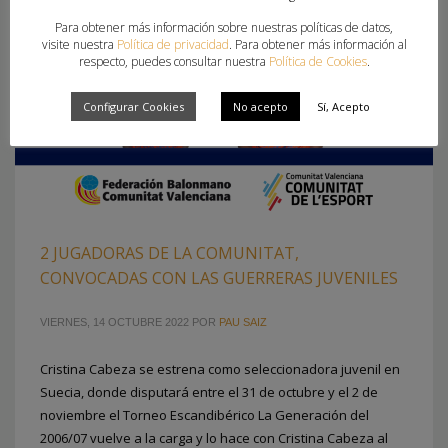
Para obtener más información sobre nuestras políticas de datos,
visite nuestra
Política de privacidad
. Para obtener más información al
respecto, puedes consultar nuestra
Política de Cookies
.
Configurar Cookies
No acepto
Sí, Acepto
2 JUGADORAS DE LA COMUNITAT,
CONVOCADAS CON LAS GUERRERAS JUVENILES
VIERNES, 14 OCTUBRE 2022
POR
PAU SAIZ
Cristina Cabeza se estrena como seleccionadora juvenil en
Suecia, donde disputará entre el 31 de octubre y el 2 de
noviembre el Torneo Escandibérico La Generación del
2006/07 vuelve a la carga y lo hace con Cristina Cabeza al