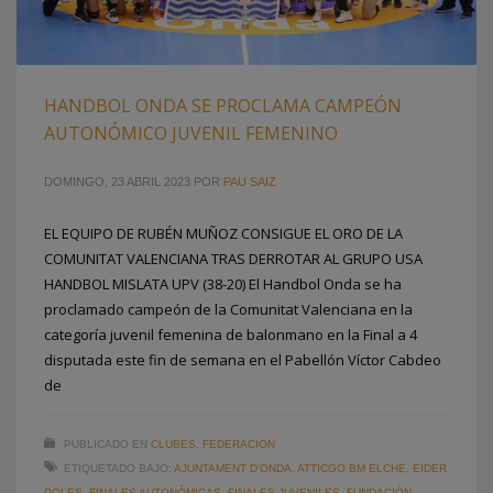
HANDBOL ONDA SE PROCLAMA CAMPEÓN
AUTONÓMICO JUVENIL FEMENINO
DOMINGO, 23 ABRIL 2023
POR
PAU SAIZ
EL EQUIPO DE RUBÉN MUÑOZ CONSIGUE EL ORO DE LA
COMUNITAT VALENCIANA TRAS DERROTAR AL GRUPO USA
HANDBOL MISLATA UPV (38-20) El Handbol Onda se ha
proclamado campeón de la Comunitat Valenciana en la
categoría juvenil femenina de balonmano en la Final a 4
disputada este fin de semana en el Pabellón Víctor Cabdeo
de
PUBLICADO EN
CLUBES
,
FEDERACION
ETIQUETADO BAJO:
AJUNTAMENT D'ONDA
,
ATTICGO BM ELCHE
,
EIDER
POLES
,
FINALES AUTONÓMICAS
,
FINALES JUVENILES
,
FUNDACIÓN