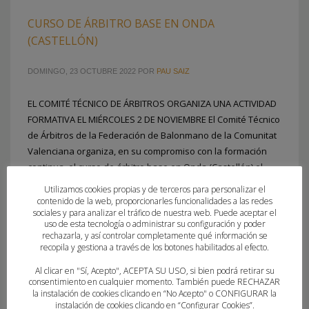
CURSO DE ÁRBITRO BASE EN ONDA
(CASTELLÓN)
DOMINGO, 23 OCTUBRE 2022
POR
PAU SAIZ
EL COMITÉ TÉCNICO DE ÁRBITROS ORGANIZA UNA ACTIVIDAD
FORMATIVA EL MIÉRCOLES 2 DE NOVIEMBRE El Comité Técnico
de Árbitros de la Federación de Balonmano de la Comunitat
Valenciana organiza, en su compromiso con la formación
continua, el curso de árbitro base en Onda (Castellón) el
próximo miércoles 2 de noviembre a las 19:00 horas. Será
Utilizamos cookies propias y de terceros para personalizar el
contenido de la web, proporcionarles funcionalidades a las redes
sociales y para analizar el tráfico de nuestra web. Puede aceptar el
PUBLICADO EN
CLUBES
,
COMITE TECNICO ARBITROS
,
FEDERACION
uso de esta tecnología o administrar su configuración y poder
rechazarla, y así controlar completamente qué información se
ETIQUETADO BAJO:
COMITÉ TÉCNICO DE ÁRBITRO
,
CURSOS DE
recopila y gestiona a través de los botones habilitados al efecto.
FORMACIÓN
,
HANDBOL ONDA
,
ONDA
Al clicar en "Sí, Acepto", ACEPTA SU USO, si bien podrá retirar su
consentimiento en cualquier momento. También puede RECHAZAR
la instalación de cookies clicando en “No Acepto" o CONFIGURAR la
instalación de cookies clicando en “Configurar Cookies”.