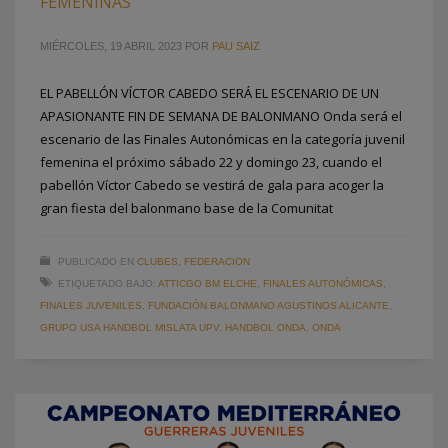
FEMENINAS
MIÉRCOLES, 19 ABRIL 2023
POR
PAU SAIZ
EL PABELLÓN VÍCTOR CABEDO SERÁ EL ESCENARIO DE UN
APASIONANTE FIN DE SEMANA DE BALONMANO Onda será el
escenario de las Finales Autonómicas en la categoría juvenil
femenina el próximo sábado 22 y domingo 23, cuando el
pabellón Víctor Cabedo se vestirá de gala para acoger la
gran fiesta del balonmano base de la Comunitat
PUBLICADO EN
CLUBES
,
FEDERACION
ETIQUETADO BAJO:
ATTICGO BM ELCHE
,
FINALES AUTONÓMICAS
,
FINALES JUVENILES
,
FUNDACIÓN BALONMANO AGUSTINOS ALICANTE
,
GRUPO USA HANDBOL MISLATA UPV
,
HANDBOL ONDA
,
ONDA