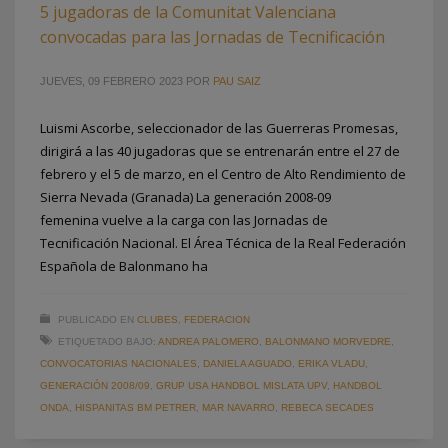
5 jugadoras de la Comunitat Valenciana
convocadas para las Jornadas de Tecnificación
JUEVES, 09 FEBRERO 2023
POR
PAU SAIZ
Luismi Ascorbe, seleccionador de las Guerreras Promesas,
dirigirá a las 40 jugadoras que se entrenarán entre el 27 de
febrero y el 5 de marzo, en el Centro de Alto Rendimiento de
Sierra Nevada (Granada) La generación 2008-09
femenina vuelve a la carga con las Jornadas de
Tecnificación Nacional. El Área Técnica de la Real Federación
Española de Balonmano ha
PUBLICADO EN
CLUBES
,
FEDERACION
ETIQUETADO BAJO:
ANDREA PALOMERO
,
BALONMANO MORVEDRE
,
CONVOCATORIAS NACIONALES
,
DANIELA AGUADO
,
ERIKA VLADU
,
GENERACIÓN 2008/09
,
GRUP USA HANDBOL MISLATA UPV
,
HANDBOL
ONDA
,
HISPANITAS BM PETRER
,
MAR NAVARRO
,
REBECA SECADES