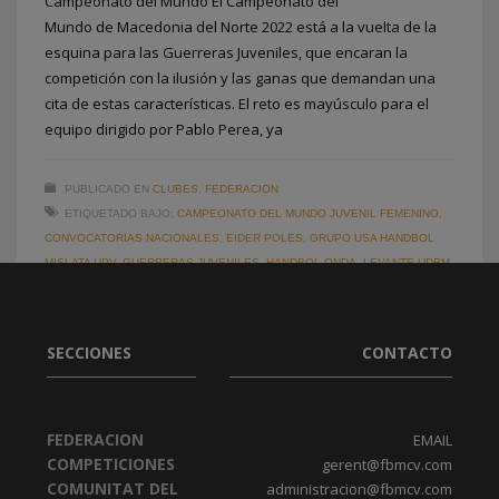
Campeonato del Mundo El Campeonato del
Mundo de Macedonia del Norte 2022 está a la vuelta de la
esquina para las Guerreras Juveniles, que encaran la
competición con la ilusión y las ganas que demandan una
cita de estas características. El reto es mayúsculo para el
equipo dirigido por Pablo Perea, ya
2
3
1
PUBLICADO EN
CLUBES
,
FEDERACION
ETIQUETADO BAJO:
CAMPEONATO DEL MUNDO JUVENIL FEMENINO
,
CONVOCATORIAS NACIONALES
,
EIDER POLES
,
GRUPO USA HANDBOL
MISLATA UPV
,
GUERRERAS JUVENILES
,
HANDBOL ONDA
,
LEVANTE UDBM
MARNI
,
MARÍA COBO
,
SABINA MÍNGUEZ
,
VANESSA RUBIO
SECCIONES
CONTACTO
FEDERACION
EMAIL
COMPETICIONES
gerent@fbmcv.com
COMUNITAT DEL
administracion@fbmcv.com