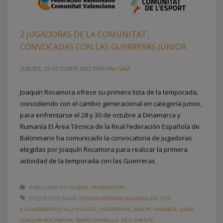
2 JUGADORAS DE LA COMUNITAT,
CONVOCADAS CON LAS GUERRERAS JÚNIOR
JUEVES, 13 OCTUBRE 2022
POR
PAU SAIZ
Joaquín Rocamora ofrece su primera lista de la temporada,
coincidiendo con el cambio generacional en categoría junior,
para enfrentarse el 28 y 30 de octubre a Dinamarca y
Rumanía El Área Técnica de la Real Federación Española de
Balonmano ha comunicado la convocatoria de jugadoras
elegidas por Joaquín Rocamora para realizar la primera
actividad de la temporada con las Guerreras
PUBLICADO EN
CLUBES
,
FEDERACION
ETIQUETADO BAJO:
CONVOCATORIAS NACIONALES
,
GTH
ESCANDIBÉRICO VILA D'ALTEA
,
GUERRERAS JÚNIOR
,
HANDBOL ONDA
,
JOAQUÍN ROCAMORA
,
MARÍA CARRILLO
,
PED CHESTE