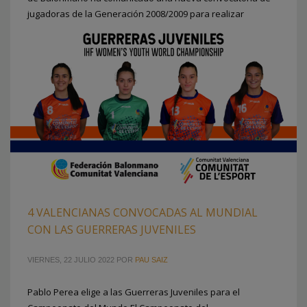
jugadoras de la Generación 2008/2009 para realizar
unas Jornadas de Tecnificación
PUBLICADO EN
CLUBES
,
FEDERACION
ETIQUETADO BAJO:
ANDREA PALOMERO
,
CAR SIERRA NEVADA
,
CONVOCATORIAS NACIONALES
,
DANIELA AGUADO
,
ERIKA VLADU
,
GENERACIÓN 2008-2009
,
GRUPO USA HANDBOL MISLATA UPV
,
HANDBOL
ONDA
,
HISPANITAS BM PETRER
,
LEVANTE UDBM MARNI
4 VALENCIANAS CONVOCADAS AL MUNDIAL
CON LAS GUERRERAS JUVENILES
VIERNES, 22 JULIO 2022
POR
PAU SAIZ
Pablo Perea elige a las Guerreras Juveniles para el