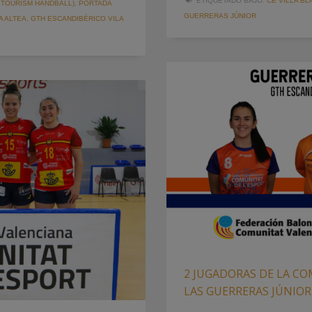
ETIQUETADO BAJO:
CE VILLA BL
 TOURISM HANDBALL)
,
PORTADA
GUERRERAS JÚNIOR
A ALTEA
,
GTH ESCANDIBÉRICO VILA
2 JUGADORAS DE LA C
LAS GUERRERAS JÚNIOR