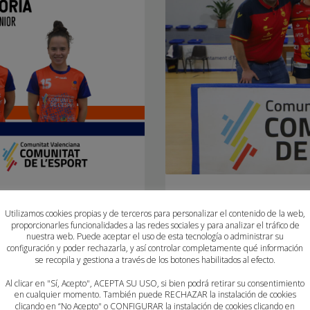
ACENTO VALENCIANO E
CON LAS GUERRERAS
Utilizamos cookies propias y de terceros para personalizar el contenido de la web,
NACIONALES
proporcionarles funcionalidades a las redes sociales y para analizar el tráfico de
nuestra web. Puede aceptar el uso de esta tecnología o administrar su
configuración y poder rechazarla, y así controlar completamente qué información
MIÉRCOLES, 06 ABRIL 2022
POR
PA
se recopila y gestiona a través de los botones habilitados al efecto.
51 DEPORTISTAS DE LA COMUN
desde el 18 hasta el 24 de
Al clicar en "Sí, Acepto", ACEPTA SU USO, si bien podrá retirar su consentimiento
en cualquier momento. También puede RECHAZAR la instalación de cookies
FEDERACIÓN ESPAÑOLA EN EL IN
romiso amistoso frente a
clicando en “No Acepto" o CONFIGURAR la instalación de cookies clicando en