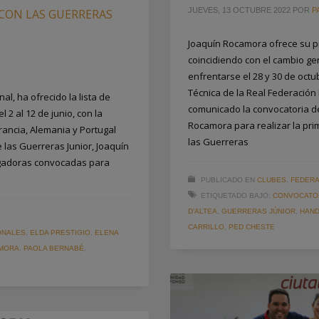
JUEVES, 13 OCTUBRE 2022
POR
P
CON LAS GUERRERAS
Joaquín Rocamora ofrece su pr
coincidiendo con el cambio gen
enfrentarse el 28 y 30 de oct
Técnica de la Real Federació
l, ha ofrecido la lista de
comunicado la convocatoria d
 2 al 12 de junio, con la
Rocamora para realizar la pri
rancia, Alemania y Portugal
las Guerreras
e las Guerreras Junior, Joaquín
jugadoras convocadas para
PUBLICADO EN
CLUBES
,
FEDERA
ETIQUETADO BAJO:
CONVOCATO
D'ALTEA
,
GUERRERAS JÚNIOR
,
HAND
CARRILLO
,
PED CHESTE
ONALES
,
ELDA PRESTIGIO
,
ELENA
AMORA
,
PAOLA BERNABÉ
,