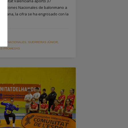
omunitat Valenciana aportó 37
Selecciones Nacionales de balonmano a
a semana, la cifra se ha engrosado con la
CION
RIAS NACIONALES
,
GUERRERAS JÚNIOR
,
AS PROMESAS