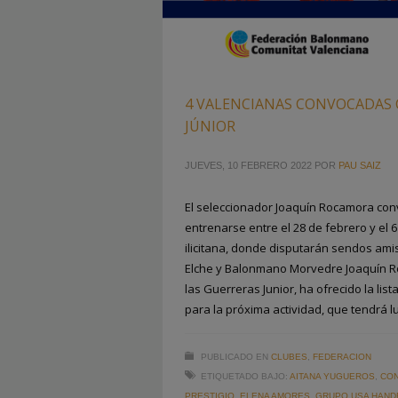
4 VALENCIANAS CONVOCADAS 
JÚNIOR
JUEVES, 10 FEBRERO 2022
POR
PAU SAIZ
El seleccionador Joaquín Rocamora con
entrenarse entre el 28 de febrero y el 
ilicitana, donde disputarán sendos ami
Elche y Balonmano Morvedre Joaquín R
las Guerreras Junior, ha ofrecido la li
para la próxima actividad, que tendrá l
PUBLICADO EN
CLUBES
,
FEDERACION
ETIQUETADO BAJO:
AITANA YUGUEROS
,
CON
PRESTIGIO
,
ELENA AMORES
,
GRUPO USA HANDB