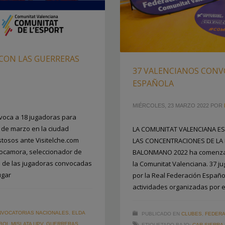
CON LAS GUERRERAS
37 VALENCIANOS CONV
ESPAÑOLA
MIÉRCOLES, 23 MARZO 2022
POR
voca a 18 jugadoras para
6 de marzo en la ciudad
LA COMUNITAT VALENCIANA E
stosos ante Visitelche.com
LAS CONCENTRACIONES DE LA
ocamora, seleccionador de
BALONMANO 2022 ha comenzad
sta de las jugadoras convocadas
la Comunitat Valenciana. 37 j
ugar
por la Real Federación Españo
actividades organizadas por e
VOCATORIAS NACIONALES
,
ELDA
PUBLICADO EN
CLUBES
,
FEDERA
OL MISLATA UPV
,
GUERRERAS
ETIQUETADO BAJO:
CAR SIERRA