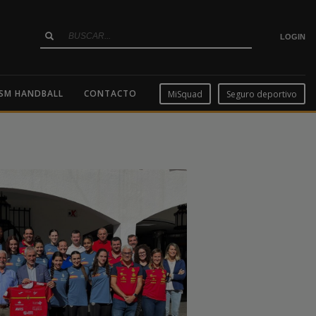
LOGIN
SM HANDBALL
CONTACTO
MiSquad
Seguro deportivo