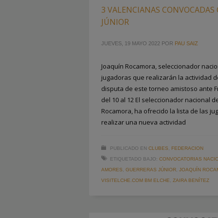
3 VALENCIANAS CONVOCADAS 
JÚNIOR
JUEVES, 19 MAYO 2022
POR
PAU SAIZ
Joaquín Rocamora, seleccionador naciona
jugadoras que realizarán la actividad del
disputa de este torneo amistoso ante F
del 10 al 12 El seleccionador nacional d
Rocamora, ha ofrecido la lista de las 
realizar una nueva actividad
PUBLICADO EN
CLUBES
,
FEDERACION
ETIQUETADO BAJO:
CONVOCATORIAS NACI
AMORES
,
GUERRERAS JÚNIOR
,
JOAQUÍN ROC
VISITELCHE.COM BM ELCHE
,
ZAIRA BENÍTEZ