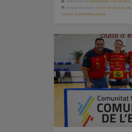
PUBLICADO EN
FEDERACION
,
GTH (GLOBAL
ETIQUETADO BAJO:
ALTEA
,
CE VILLA BLANC
D'ALTEA
,
GUERRERAS JÚNIOR