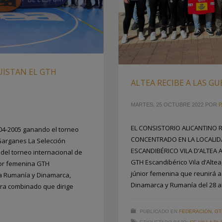
UISTAN EL GTH
ALTEA RECIBE A LAS G
MARTES, 25 OCTUBRE 2022
POR
P
EL CONSISTORIO ALICANTINO 
004-2005 ganando el torneo
CONCENTRADO EN LA LOCALID
Garganes La Selección
ESCANDIBÉRICO VILA D’ALTEA Al
el torneo internacional de
GTH Escandibérico Vila d’Altea,
or femenina GTH
júnior femenina que reunirá 
r a Rumanía y Dinamarca,
Dinamarca y Rumanía del 28 al
ra combinado que dirige
PUBLICADO EN
FEDERACION
,
GT