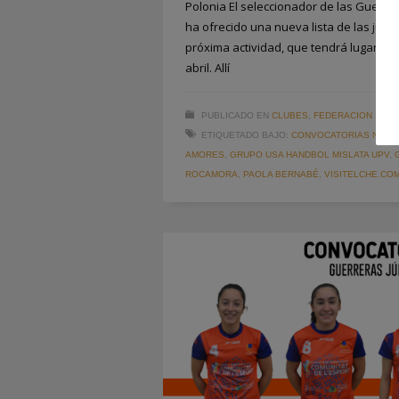
Polonia El seleccionador de las Guerre
ha ofrecido una nueva lista de las jug
próxima actividad, que tendrá lugar en A
abril. Allí
PUBLICADO EN
CLUBES
,
FEDERACION
ETIQUETADO BAJO:
CONVOCATORIAS NACI
AMORES
,
GRUPO USA HANDBOL MISLATA UPV
,
ROCAMORA
,
PAOLA BERNABÉ
,
VISITELCHE.CO