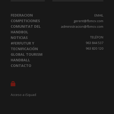
FEDERACION
EMAIL
COMPETICIONES
gerent@fbmcv.com
COMUNITAT DEL
administracion@fbmcv.com
HANDBOL
TELÈFON
NOTICIAS
963 844 537
#FERFUTUR Y
963 820 120
TECNIFICACIÓN
GLOBAL TOURISM
HANDBALL
CONTACTO
Acceso a iSquad