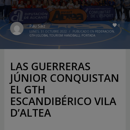
0
Pau Saiz
LUNES, 31 OCTUBRE 2022
/
PUBLICADO EN
FEDERACION
,
GTH (GLOBAL TOURISM HANDBALL)
,
PORTADA
LAS GUERRERAS
JÚNIOR CONQUISTAN
EL GTH
ESCANDIBÉRICO VILA
D’ALTEA