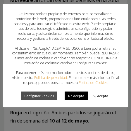
Morvedre
afrontan semanas decisivas en la zona
baja de la tabla, tras quedar encuadrados en el
Utilizamos cookies propias y de terceros para personalizar el
play-down
junto a
Motivemarket.com Gijón
y
contenido de la web, proporcionarles funcionalidades a las redes
sociales y para analizar el tráfico de nuestra web. Puede aceptar el
Grafometal La Rioja
. Esta fase se disputará bajo
uso de esta tecnología o administrar su configuración y poder
un sistema de liga a doble vuelta en seis jornadas,
rechazarla, y así controlar completamente qué información se
recopila y gestiona a través de los botones habilitados al efecto.
valiendo los resultados directos entre ellos ya
Al clicar en "Sí, Acepto", ACEPTA SU USO, si bien podrá retirar su
cosechados en la liga regular.
consentimiento en cualquier momento. También puede RECHAZAR
la instalación de cookies clicando en “No Acepto" o CONFIGURAR la
El objetivo:
evitar el descenso
a la División de
instalación de cookies clicando en “Configurar Cookies”.
Honor Oro Femenina y mantenerse en la máxima
Para obtener más información sobre nuestras políticas de datos,
visite nuestra
Política de privacidad
. Para obtener más información al
categoría del balonmano femenino español. El
respecto, puedes consultar nuestra
Política de Cookies
.
primer cruce enfrentará al
Elda Prestigio ante
Motivemarket.com Gijón
, mientras que el
Configurar Cookies
No acepto
Sí, Acepto
Balonmano Morvedre
visitará al
Grafometal La
Rioja
en Logroño. Ambos partidos se jugarán el
fin de semana del
10 al 12 de mayo
.