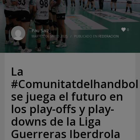
0
Pau Saiz
MARTES, 06 MAYO 2025
/
PUBLICADO EN
FEDERACION
La
#Comunitatdelhandbol
se juega el futuro en
los play-offs y play-
downs de la Liga
Guerreras Iberdrola