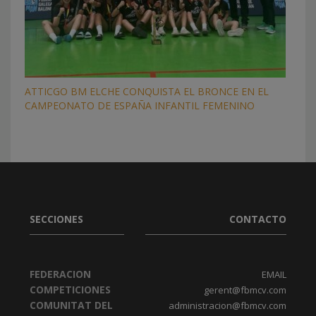
ATTICGO BM ELCHE CONQUISTA EL BRONCE EN EL
CAMPEONATO DE ESPAÑA INFANTIL FEMENINO
SECCIONES
CONTACTO
FEDERACION
EMAIL
COMPETICIONES
gerent@fbmcv.com
COMUNITAT DEL
administracion@fbmcv.com