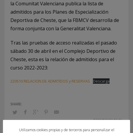
la Comunitat Valenciana publica la lista de
admitidos para los Planes de Especialización
Deportiva de Cheste, que la FBMCV desarrolla de
forma conjunta con la Generalitat Valenciana.
Tras las pruebas de acceso realizadas el pasado
sábado 30 de abril en el Complejo Deportivo de
Cheste, esta es la relación de admitidos para el
curso 2022-2023:
220510 RELACION DE ADMITIDOS y RESERVAS
Descarga
ETIQUETADO BAJO:
CHESTE
,
CURSO 2022/23
,
PED CHESTE
Utilizamos cookies propias y de terceros para personalizar el