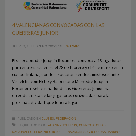
4 VALENCIANAS CONVOCADAS CON LAS
GUERRERAS JÚNIOR
JUEVES, 10 FEBRERO 2022
POR
PAU SAIZ
El seleccionador Joaquín Rocamora convoca a 18 jugadoras
para entrenarse entre el 28 de febrero y el 6 de marzo en la
ciudad ilicitana, donde disputarán sendos amistosos ante
Visitelche.com Elche y Balonmano Morvedre Joaquín
Rocamora, seleccionador de las Guerreras Junior, ha
ofrecido la lista de las jugadoras convocadas para la
próxima actividad, que tendrá lugar
PUBLICADO EN
CLUBES
,
FEDERACION
ETIQUETADO BAJO:
AITANA YUGUEROS
,
CONVOCATORIAS
NACIONALES
,
ELDA PRESTIGIO
,
ELENA AMORES
,
GRUPO USA HANDBOL