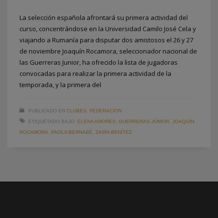
La selección española afrontará su primera actividad del
curso, concentrándose en la Universidad Camilo José Cela y
viajando a Rumanía para disputar dos amistosos el 26 y 27
de noviembre Joaquín Rocamora, seleccionador nacional de
las Guerreras Junior, ha ofrecido la lista de jugadoras
convocadas para realizar la primera actividad de la
temporada, y la primera del
PUBLICADO EN
CLUBES
,
FEDERACION
ETIQUETADO BAJO:
ELENA AMORES
,
GUERRERAS JÚNIOR
,
JOAQUÍN
ROCAMORA
,
PAOLA BERNABÉ
,
ZAIRA BENÍTEZ