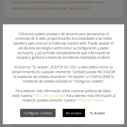
MISLATA UPV
,
GUERRERAS JÚNIOR
,
JOAQUÍN ROCAMORA
,
PAOLA
BERNABÉ
,
VISITELCHE.COM BM ELCHE
,
ZAIRA BENÍTEZ
Utilizamos cookies propias y de terceros para personalizar el
contenido de la web, proporcionarles funcionalidades a las redes
sociales y para analizar el tráfico de nuestra web. Puede aceptar el
uso de esta tecnología o administrar su configuración y poder
rechazarla, y así controlar completamente qué información se
recopila y gestiona a través de los botones habilitados al efecto.
Al clicar en "Sí, Acepto", ACEPTA SU USO, si bien podrá retirar su
consentimiento en cualquier momento. También puede RECHAZAR
la instalación de cookies clicando en “No Acepto" o CONFIGURAR la
instalación de cookies clicando en “Configurar Cookies”.
Para obtener más información sobre nuestras políticas de datos,
visite nuestra
Política de privacidad
. Para obtener más información al
respecto, puedes consultar nuestra
Política de Cookies
.
3 VALENCIANAS CONVOCADAS CON LAS
GUERRERAS JÚNIOR
Configurar Cookies
No acepto
Sí, Acepto
MIÉRCOLES, 10 NOVIEMBRE 2021
POR
PAU SAIZ