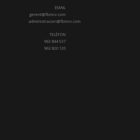
EMAIL
gerent@fbmcv.com
administracion@fbmcv.com
TELÈFON
963 844 537
963 820 120