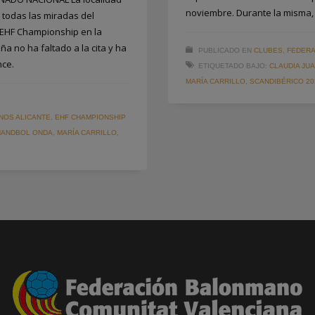
noviembre. Durante la misma,
e todas las miradas del
 EHF Championship en la
a no ha faltado a la cita y ha
PUBLICADO EN
CLUBES
,
FEDERA
nce.
ETIQUETADO BAJO:
CLAUDIA JU
MARÍA CARRILLO
,
SCANDIBÉRICO 20
NOS ALICANTE
,
EHF CHAMPIONSHIP
HANDBOL ONDA
,
MARÍA CARRILLO
,