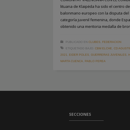
lituana de Klaipėda ha sido el centro d
balonmano europeo con la disputa del
categoría juvenil femenina, donde Españ
obtenido una meritoria medalla de bro
PUBLICADO EN
CLUBES
,
FEDERACION
ETIQUETADO BAJO:
CBM ELCHE
,
CD AGUSTI
2021
,
EIDER POLES
,
GUERRERAS JUVENILES
,
MARTA CUENCA
,
PABLO PEREA
SECCIONES