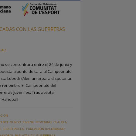
CADAS CON LAS GUERRERAS
SAIZ
o se concentrará entre el 24 de junio y
su puesta a punto de cara al Campeonato
ta Lübeck (Alemania) para disputar un
de renombre El Campeonato del
reras Juveniles. Tras aceptar
al Handball
CION
 DEL MUNDO JUVENIL FEMENINO
,
CLAUDIA
S
,
EIDER POLES
,
FUNDACIÓN BALONMANO
HANDBOL MISLATA UPV
,
GUERRERAS