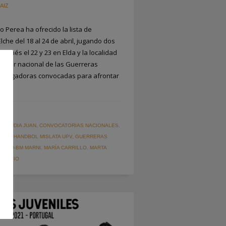
AIZ
o Perea ha ofrecido la lista de
che del 18 al 24 de abril, jugando dos
anés el 22 y 23 en Elda y la localidad
onador nacional de las Guerreras
a de jugadoras convocadas para afrontar
CION
CLAUDIA JUAN
,
CONVOCATORIAS NACIONALES
,
 USA HANDBOL MISLATA UPV
,
GUERRERAS
TE UD-BM MARNI
,
MARÍA CARRILLO
,
MARTA
A RUBIO