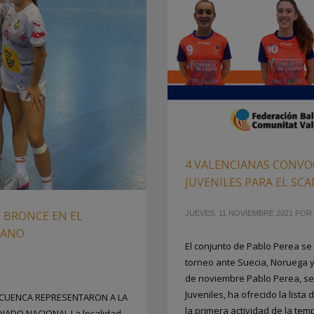
4 VALENCIANAS CONVO
JUVENILES PARA EL SC
 BRONCE EN EL
JUEVES, 11 NOVIEMBRE 2021
POR
MANO
El conjunto de Pablo Perea se
torneo ante Suecia, Noruega y P
de noviembre Pablo Perea, se
Juveniles, ha ofrecido la list
A CUENCA REPRESENTARON A LA
la primera actividad de la te
ADO NACIONAL La localidad