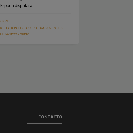
 España disputará
CION
AN
,
EIDER POLES
,
GUERRERAS JUVENILES
,
21
,
VANESSA RUBIO
CONTACTO