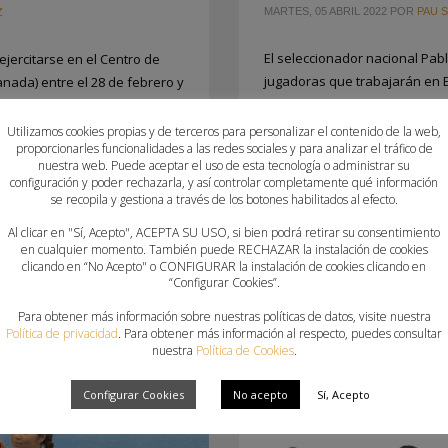
MARTES, 05 ABRIL 2022
POR
PAU S
Z
El seleccionador nacional Pabl
jercitarse en el Centro de
jugadoras que trabajarán en El
nada) entre el 28 de febrero y
encuentros ante el combinado d
iento de Sierra Nevada abrirá
ilicitana Pablo Perea, selecci
marzo para acoger a
Utilizamos cookies propias y de terceros para personalizar el contenido de la web,
proporcionarles funcionalidades a las redes sociales y para analizar el tráfico de
Juveniles, ha ofrecido la list
05 citadas por Pablo Perea,
nuestra web. Puede aceptar el uso de esta tecnología o administrar su
una nueva
configuración y poder rechazarla, y así controlar completamente qué información
se recopila y gestiona a través de los botones habilitados al efecto.
PUBLICADO EN
CLUBES
,
FEDERA
Al clicar en "Sí, Acepto", ACEPTA SU USO, si bien podrá retirar su consentimiento
en cualquier momento. También puede RECHAZAR la instalación de cookies
ETIQUETADO BAJO:
CBM ELCHE
,
LAUDIA JUAN
,
CONVOCATORIAS
clicando en “No Acepto" o CONFIGURAR la instalación de cookies clicando en
EIDER POLES
,
ELCHE
,
ELDA
,
GRUPO
NMANO AGUSTINOS ALICANTE
,
“Configurar Cookies”.
JUVENILES
,
HANDBOL ONDA
,
LEVAN
ANTE UD-BM MARNI
,
MARÍA
Para obtener más información sobre nuestras políticas de datos, visite nuestra
CUENCA
,
SABINA MÍNGUEZ
,
VANESS
BINA MÍNGUEZ
,
VANESSA RUBIO
Política de privacidad
. Para obtener más información al respecto, puedes consultar
nuestra
Política de Cookies
.
Configurar Cookies
No acepto
Sí, Acepto