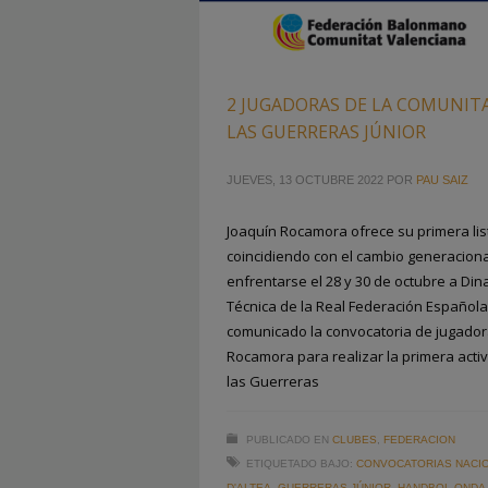
2 JUGADORAS DE LA COMUNIT
LAS GUERRERAS JÚNIOR
JUEVES, 13 OCTUBRE 2022
POR
PAU SAIZ
Joaquín Rocamora ofrece su primera lis
coincidiendo con el cambio generacional
enfrentarse el 28 y 30 de octubre a Di
Técnica de la Real Federación Españo
comunicado la convocatoria de jugador
Rocamora para realizar la primera acti
las Guerreras
PUBLICADO EN
CLUBES
,
FEDERACION
ETIQUETADO BAJO:
CONVOCATORIAS NACI
D'ALTEA
,
GUERRERAS JÚNIOR
,
HANDBOL ONDA