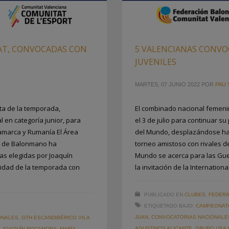
AT, CONVOCADAS CON
5 VALENCIANAS CONVO
JUVENILES
MARTES, 07 JUNIO 2022
POR
PAU 
ta de la temporada,
El combinado nacional femenin
 en categoría junior, para
el 3 de julio para continuar 
namarca y Rumanía El Área
del Mundo, desplazándose has
la de Balonmano ha
torneo amistoso con rivales 
as elegidas por Joaquín
Mundo se acerca para las Guer
vidad de la temporada con
la invitación de la Internation
PUBLICADO EN
CLUBES
,
FEDERA
ETIQUETADO BAJO:
CAMPEONATO
JUAN
,
CONVOCATORIAS NACIONALE
ONALES
,
GTH ESCANDIBÉRICO VILA
AGUSTINOS ALICANTE
,
GRUPO USA 
,
JOAQUÍN ROCAMORA
,
MARÍA