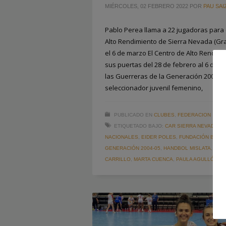
MIÉRCOLES, 02 FEBRERO 2022
POR
PAU SAI
Pablo Perea llama a 22 jugadoras para e
Alto Rendimiento de Sierra Nevada (Gra
el 6 de marzo El Centro de Alto Rendim
sus puertas del 28 de febrero al 6 de 
las Guerreras de la Generación 2004-20
seleccionador juvenil femenino,
PUBLICADO EN
CLUBES
,
FEDERACION
ETIQUETADO BAJO:
CAR SIERRA NEVADA
,
C
NACIONALES
,
EIDER POLES
,
FUNDACIÓN BALO
GENERACIÓN 2004-05
,
HANDBOL MISLATA
,
LEV
CARRILLO
,
MARTA CUENCA
,
PAULA AGULLÓ
,
SA