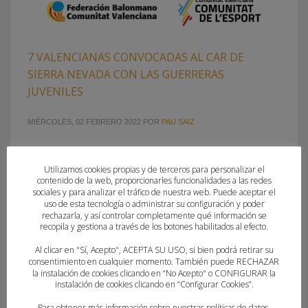
7 VALENCIANAS CONVOCADAS AL CAR DE
SIERRA NEVADA CON LAS GUERRERAS
JUVENILES
MIÉRCOLES, 02 FEBRERO 2022
POR
PAU SAIZ
Pablo Perea llama a 22 jugadoras para ejercitarse en el
Utilizamos cookies propias y de terceros para personalizar el
Centro de Alto Rendimiento de Sierra Nevada (Granada)
contenido de la web, proporcionarles funcionalidades a las redes
entre el 28 de febrero y el 6 de marzo El Centro de Alto
sociales y para analizar el tráfico de nuestra web. Puede aceptar el
Rendimiento de Sierra Nevada abrirá sus puertas del 28 de
uso de esta tecnología o administrar su configuración y poder
rechazarla, y así controlar completamente qué información se
febrero al 6 de marzo para acoger a las Guerreras de
recopila y gestiona a través de los botones habilitados al efecto.
la Generación 2004-2005 citadas por Pablo Perea,
seleccionador juvenil femenino,
Al clicar en "Sí, Acepto", ACEPTA SU USO, si bien podrá retirar su
consentimiento en cualquier momento. También puede RECHAZAR
la instalación de cookies clicando en “No Acepto" o CONFIGURAR la
instalación de cookies clicando en “Configurar Cookies”.
PUBLICADO EN
CLUBES
,
FEDERACION
ETIQUETADO BAJO:
CAR SIERRA NEVADA
,
CLAUDIA JUAN
,
Para obtener más información sobre nuestras políticas de datos,