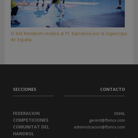
El BM Benidorm recibirá al FC Barcelona por la Supercopa
de España
SECCIONES
CONTACTO
FEDERACION
EMAIL
COMPETICIONES
gerent@fbmcv.com
COMUNITAT DEL
administracion@fbmcv.com
HANDBOL