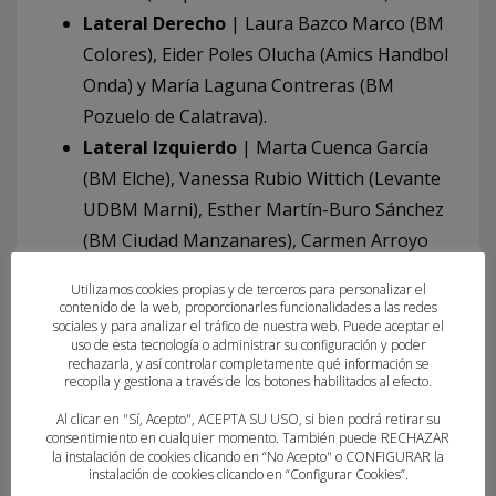
Lateral Derecho
| Laura Bazco Marco (BM
Colores), Eider Poles Olucha (Amics Handbol
Onda) y María Laguna Contreras (BM
Pozuelo de Calatrava).
Lateral Izquierdo
| Marta Cuenca García
(BM Elche), Vanessa Rubio Wittich (Levante
UDBM Marni), Esther Martín-Buro Sánchez
(BM Ciudad Manzanares), Carmen Arroyo
Pimienta (Vino Doña Berenguela Bolaños)
Utilizamos cookies propias y de terceros para personalizar el
y Ester Somaza Bosch (Fundació Handbol
contenido de la web, proporcionarles funcionalidades a las redes
sociales y para analizar el tráfico de nuestra web. Puede aceptar el
Roqueros).
uso de esta tecnología o administrar su configuración y poder
Extremo Derecho
| Paula Agulló Pelegrín
rechazarla, y así controlar completamente qué información se
recopila y gestiona a través de los botones habilitados al efecto.
(BM Elche), Garoa Sarrionandia-Ibarra Lezea
Al clicar en "Sí, Acepto", ACEPTA SU USO, si bien podrá retirar su
(Zubileta Evolution Zuazo) y Ugazi
consentimiento en cualquier momento. También puede RECHAZAR
Manterola Leunda (Zarautz KE).
la instalación de cookies clicando en “No Acepto" o CONFIGURAR la
instalación de cookies clicando en “Configurar Cookies”.
Extremo Izquierdo
| Mara Villanueva Jato