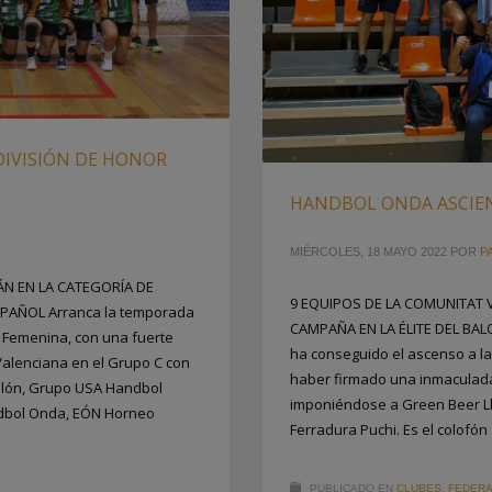
 DIVISIÓN DE HONOR
HANDBOL ONDA ASCIEN
MIÉRCOLES, 18 MAYO 2022
POR
P
N EN LA CATEGORÍA DE
9 EQUIPOS DE LA COMUNITAT 
AÑOL Arranca la temporada
CAMPAÑA EN LA ÉLITE DEL BA
a Femenina, con una fuerte
ha conseguido el ascenso a la
Valenciana en el Grupo C con
haber firmado una inmaculada 
llón, Grupo USA Handbol
imponiéndose a Green Beer Ll
ndbol Onda, EÓN Horneo
Ferradura Puchi. Es el colofón
PUBLICADO EN
CLUBES
,
FEDERA