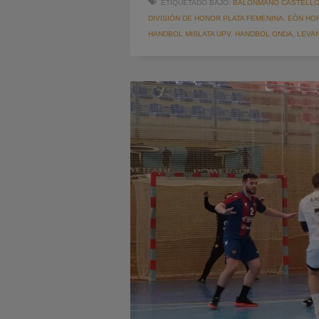
ETIQUETADO BAJO:
BALONMANO CASTELL
DIVISIÓN DE HONOR PLATA FEMENINA
,
EÓN HO
HANDBOL MISLATA UPV
,
HANDBOL ONDA
,
LEVA