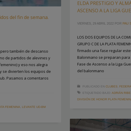
ELDA PRESTIGIO Y ALM
ASCENSO A LA LIGA GU
dos del fin de semana.
VIERNES, 29 ABRIL 2022
POR
PAU 
LOS DOS EQUIPOS DE LA COM
GRUPO C DE LA PLATA FEMENINA
firmado una fase regular estel
 pero también de descanso
Balonmano se preparan para di
no de partidos de alevines y
Fase de Ascenso a la Liga Gue
femenino) y eso nos alegra
del balonmano
se divierten los equipos de
club. Pasamos a comentaros
PUBLICADO EN
CLUBES
,
FEDERA
ETIQUETADO BAJO:
ADRIÁN RIBE
DIVISIÓN DE HONOR PLATA FEMENI
ATA FEMENINA
,
LEVANTE UD-BM