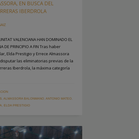
ASSORA, EN BUSCA DEL
ERRERAS IBERDROLA
SAIZ
UNITAT VALENCIANA HAN DOMINADO EL
 DE PRINCIPIO A FIN Tras haber
ar, Elda Prestigio y Errece Almassora
sputar las eliminatorias previas de la
rreras Iberdrola, la máxima categoría
CION
S
,
ALMASSORA BALONMANO
,
ANTONIO MATEO
,
NA
,
ELDA PRESTIGIO