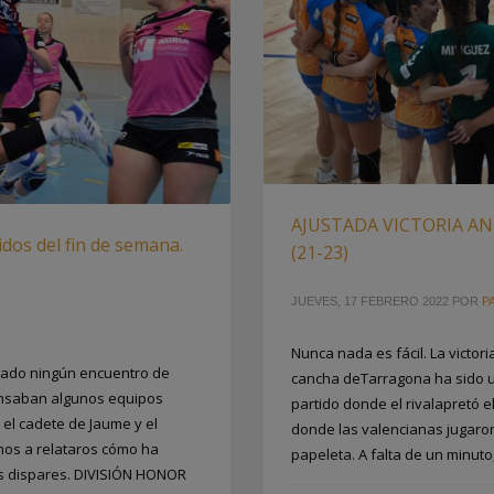
AJUSTADA VICTORIA A
dos del fin de semana.
(21-23)
JUEVES, 17 FEBRERO 2022
POR
P
Nunca nada es fácil. La victor
tado ningún encuentro de
cancha deTarragona ha sido un 
ansaban algunos equipos
partido donde el rivalapretó e
 el cadete de Jaume y el
donde las valencianas jugaro
mos a relataros cómo ha
papeleta. A falta de un minuto
os dispares. DIVISIÓN HONOR