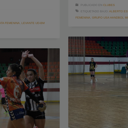
PUBLICADO EN
CLUBES
ETIQUETADO BAJO:
ALBERTO ES
FEMENINA
,
GRUPO USA HANDBOL MI
ATA FEMENINA
,
LEVANTE UD-BM