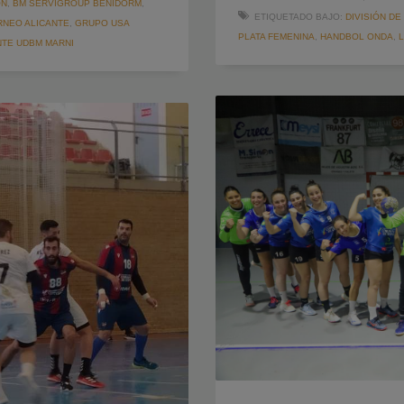
ÓN
,
BM SERVIGROUP BENIDORM
,
ETIQUETADO BAJO:
DIVISIÓN D
RNEO ALICANTE
,
GRUPO USA
PLATA FEMENINA
,
HANDBOL ONDA
,
NTE UDBM MARNI