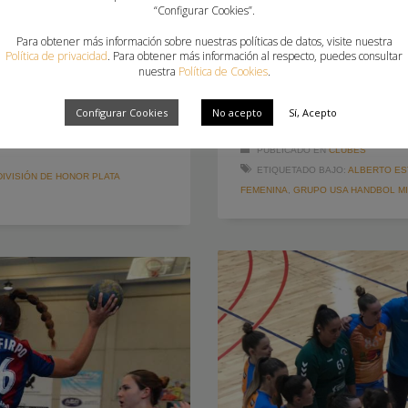
“Configurar Cookies”.
Sumar, sumar y sumar. Es la v
mañana sumar una nueva
clásico«partido a partido. El 
Para obtener más información sobre nuestras políticas de datos, visite nuestra
lo que será su tercer partido
Política de privacidad
. Para obtener más información al respecto, puedes consultar
OAR Gracia Sabadellen un par
a Canaletareciben a un rival
nuestra
Política de Cookies
.
ataques se impusieron a las
 de nuevo una victoria tras
parte donde los dos equipos ju
 el
Configurar Cookies
No acepto
Sí, Acepto
PUBLICADO EN
CLUBES
ETIQUETADO BAJO:
ALBERTO ES
DIVISIÓN DE HONOR PLATA
FEMENINA
,
GRUPO USA HANDBOL MI