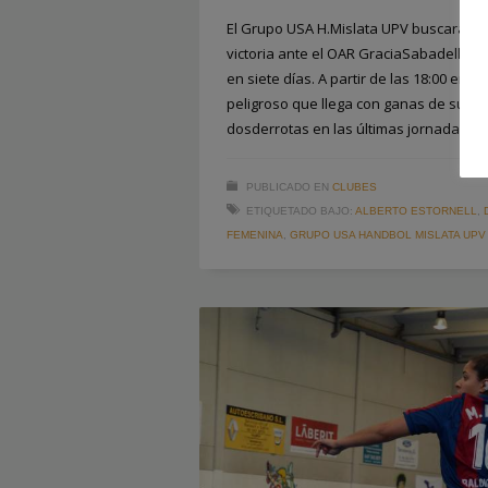
El Grupo USA H.Mislata UPV buscara 
victoria ante el OAR GraciaSabadell en 
en siete días. A partir de las 18:00 en L
peligroso que llega con ganas de sumar
dosderrotas en las últimas jornadas. En
PUBLICADO EN
CLUBES
ETIQUETADO BAJO:
ALBERTO ESTORNELL
,
FEMENINA
,
GRUPO USA HANDBOL MISLATA UPV