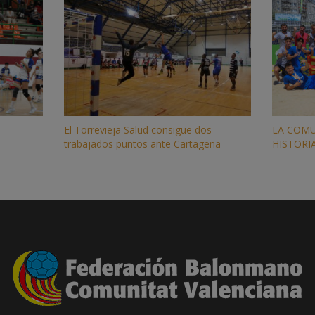
El Torrevieja Salud consigue dos
LA COMU
trabajados puntos ante Cartagena
HISTORI