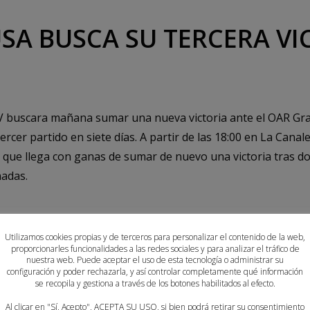
SA BUSCA SU TERCERA VI
V buscara mañana sumar una nueva victoria ante el OAR Gra
ercer partido en siete días. A partir de las 18:00 en La Canal
o que llega con ganas de sumar de nuevo una victoria tras d
nadas.
entes de que el cansancio les puede pasar factura pero tamb
Utilizamos cookies propias y de terceros para personalizar el contenido de la web,
upo. “La carga de piernas puede afectarnos y pasar factura
proporcionarles funcionalidades a las redes sociales y para analizar el tráfico de
nuestra web. Puede aceptar el uso de esta tecnología o administrar su
s un equipo con buena plantilla donde todas aportamos y p
configuración y poder rechazarla, y así controlar completamente qué información
se recopila y gestiona a través de los botones habilitados al efecto.
tamente para dar lo que tengamos en la pista y luego pode
a Bayonas.
Al clicar en "Sí, Acepto", ACEPTA SU USO, si bien podrá retirar su consentimiento