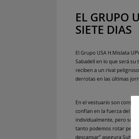
EL GRUPO U
SIETE DIAS
El Grupo USA H.Mislata UP
Sabadell en lo que será su t
reciben a un rival peligros
derrotas en las últimas jor
En el vestuario son consci
confían en la fuerza del gr
individualmente, pero somo
tanto podemos rotar perfec
descansar” asegura Suhan