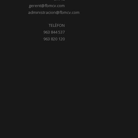
gerent@fbmcv.com
administracion@fbmcv.com
TELÈFON
963 844 537
963 820 120