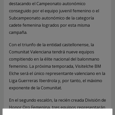
destacando el Campeonato autonómico
conseguido por el equipo juvenil femenino o el
Subcampeonato autonómico de la categoría
cadete femenina logrados por esta misma
campaña.
Con el triunfo de la entidad castellonense, la
Comunitat Valenciana tendrá nueve equipos
compitiendo en la élite nacional del balonmano
femenino. La próxima temporada, Visitelche BM
Elche será el único representante valenciano en la
Liga Guerreras Iberdrola y, por tanto, el máximo
exponente de la Comunitat.
En el segundo escalón, la recién creada División de
Honor Oro Femenina, tres equipos representarán
a la Comunitat Valenciana. El Balonmano