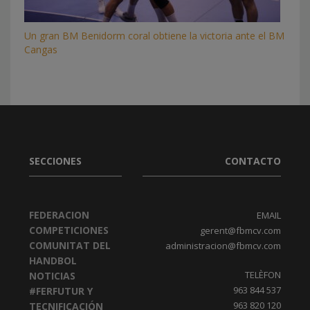
Un gran BM Benidorm coral obtiene la victoria ante el BM
Cangas
SECCIONES
CONTACTO
FEDERACION
EMAIL
COMPETICIONES
gerent@fbmcv.com
COMUNITAT DEL
administracion@fbmcv.com
HANDBOL
TELÈFON
NOTICIAS
963 844 537
#FERFUTUR Y
963 820 120
TECNIFICACIÓN