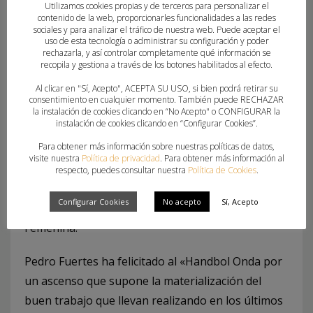
Utilizamos cookies propias y de terceros para personalizar el
Morvedre, tras su descenso de Iberdrola, junto a
contenido de la web, proporcionarles funcionalidades a las redes
sociales y para analizar el tráfico de nuestra web. Puede aceptar el
Elda Prestigio y Errece Almassora Balonmano, que
uso de esta tecnología o administrar su configuración y poder
rechazarla, y así controlar completamente qué información se
se han ganado la plaza con su sensacional
recopila y gestiona a través de los botones habilitados al efecto.
temporada en el Grupo C de la División de Honor
Al clicar en "Sí, Acepto", ACEPTA SU USO, si bien podrá retirar su
Plata Femenina.
consentimiento en cualquier momento. También puede RECHAZAR
la instalación de cookies clicando en “No Acepto" o CONFIGURAR la
instalación de cookies clicando en “Configurar Cookies”.
Balonmano Castellón, Levante UDBM Marni,
Para obtener más información sobre nuestras políticas de datos,
Grupo USA Handbol Mislata UPV y Servigroup BM
visite nuestra
Política de privacidad
. Para obtener más información al
Benidorm completan la representación valenciana
respecto, puedes consultar nuestra
Política de Cookies
.
en la élite del balonmano femenino nacional con
Configurar Cookies
No acepto
Sí, Acepto
su participación en la División de Honor Plata
Femenina.
Pedro Fuertes ha felicitado al «Handbol Onda por
un ascenso que supone la materialización del
buen trabajo que llevan realizando en los últimos