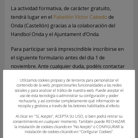
La actividad formativa, de carácter gratuito,
tendrá lugar en el
Pabellón Víctor Cabedo
de
Onda (Castellón) gracias a la colaboración del
Handbol Onda y el Ajuntament d’Onda.
Para participar será imprescindible inscribirse en
el siguiente formulario antes del día 1 de
noviembre. Ante cualquier duda, podéis contactar
a través de formacionarbitros@fbmcv.com.
Utilizamos cookies propias y de terceros para personalizar el
contenido de la web, proporcionarles funcionalidades a las redes
sociales y para analizar el tráfico de nuestra web. Puede aceptar el
FORMULARIO DE INSCRIPCIÓN
uso de esta tecnología o administrar su configuración y poder
rechazarla, y así controlar completamente qué información se
recopila y gestiona a través de los botones habilitados al efecto.
Al clicar en "Sí, Acepto", ACEPTA SU USO, si bien podrá retirar su
consentimiento en cualquier momento. También puede RECHAZAR
la instalación de cookies clicando en “No Acepto" o CONFIGURAR la
instalación de cookies clicando en “Configurar Cookies”.