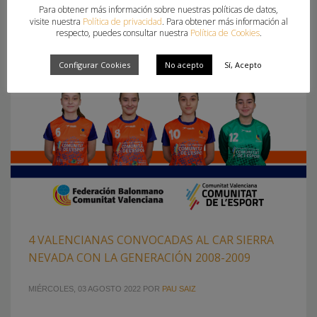
ONDA
,
HISPANITAS BM PETRER
,
MAR NAVARRO
,
REBECA SECADES
Para obtener más información sobre nuestras políticas de datos,
visite nuestra
Política de privacidad
. Para obtener más información al
respecto, puedes consultar nuestra
Política de Cookies
.
Configurar Cookies
No acepto
Sí, Acepto
4 VALENCIANAS CONVOCADAS AL CAR SIERRA
NEVADA CON LA GENERACIÓN 2008-2009
MIÉRCOLES, 03 AGOSTO 2022
POR
PAU SAIZ