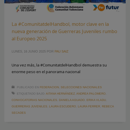
La #ComunitatdelHandbol, motor clave en la
nueva generación de Guerreras Juveniles rumbo
al Europeo 2025
LUNES, 16 JUNIO 2025
POR
PAU SAIZ
Una vez más, la #ComunitatdelHandbol demuestra su
enorme peso en el panorama nacional
PUBLICADO EN
FEDERACION
,
SELECCIONES NACIONALES
ETIQUETADO BAJO:
AITANA HERNÁNDEZ
,
ANDREA PALOMERO
,
CONVOCATORIAS NACIONALES
,
DANIELA AGUADO
,
ERIKA VLADU
,
GUERRERAS JUVENILES
,
LAURA ESCUDERO
,
LAURA FERRER
,
REBECA
SECADES