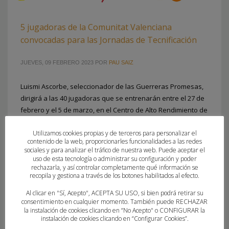
5 jugadoras de la Comunitat Valenciana
convocadas para las Jornadas de Tecnificación
JUEVES, 09 FEBRERO 2023
POR
PAU SAIZ
Luismi Ascorbe, seleccionador de las Guerreras Promesas,
dirigirá a las 40 jugadoras que se entrenarán entre el 27 de
febrero y el 5 de marzo, en el Centro de Alto Rendimiento de
Sierra Nevada (Granada) La generación 2008-09
Utilizamos cookies propias y de terceros para personalizar el
femenina vuelve a la carga con las Jornadas de
contenido de la web, proporcionarles funcionalidades a las redes
Tecnificación Nacional. El Área Técnica de la Real Federación
sociales y para analizar el tráfico de nuestra web. Puede aceptar el
Española de Balonmano ha
uso de esta tecnología o administrar su configuración y poder
rechazarla, y así controlar completamente qué información se
recopila y gestiona a través de los botones habilitados al efecto.
PUBLICADO EN
CLUBES
,
FEDERACION
Al clicar en "Sí, Acepto", ACEPTA SU USO, si bien podrá retirar su
ETIQUETADO BAJO:
ANDREA PALOMERO
,
BALONMANO MORVEDRE
,
consentimiento en cualquier momento. También puede RECHAZAR
CONVOCATORIAS NACIONALES
,
DANIELA AGUADO
,
ERIKA VLADU
,
la instalación de cookies clicando en “No Acepto" o CONFIGURAR la
instalación de cookies clicando en “Configurar Cookies”.
GENERACIÓN 2008/09
,
GRUP USA HANDBOL MISLATA UPV
,
HANDBOL