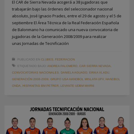
El CAR de Sierra Nevada acogerá a 38 jugadoras que
trabajarán bajo las órdenes del seleccionador nacional
absoluto, José Ignacio Prades, entre el 29 de agosto y el 5 de
septiembre El Área Técnica de la Real Federación Española
de Balonmano ha comunicado una nueva convocatoria de
jugadoras de la Generación 2008/2009 para realizar
unas Jornadas de Tecnificación
PUBLICADO EN
CLUBES
,
FEDERACION
ETIQUETADO BAJO:
ANDREA PALOMERO
,
CAR SIERRA NEVADA
,
CONVOCATORIAS NACIONALES
,
DANIELA AGUADO
,
ERIKA VLADU
,
GENERACIÓN 2008-2009
,
GRUPO USA HANDBOL MISLATA UPV
,
HANDBOL
ONDA
,
HISPANITAS BM PETRER
,
LEVANTE UDBM MARNI