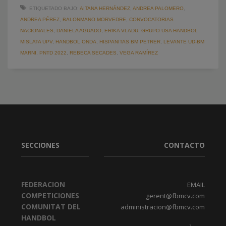
ETIQUETADO BAJO:
AITANA HERNÁNDEZ
,
ANDREA PALOMERO
,
ANDREA PÉREZ
,
BALONMANO MORVEDRE
,
CONVOCATORIAS
NACIONALES
,
DANIELA AGUADO
,
ERIKA VLADU
,
GRUPO USA HANDBOL
MISLATA UPV
,
HANDBOL ONDA
,
HISPANITAS BM PETRER
,
LEVANTE UD-BM
MARNI
,
PNTD 2022
,
REBECA SECADES
,
VEGA RAMÍREZ
SECCIONES
CONTACTO
FEDERACION
EMAIL
COMPETICIONES
gerent@fbmcv.com
COMUNITAT DEL
administracion@fbmcv.com
HANDBOL