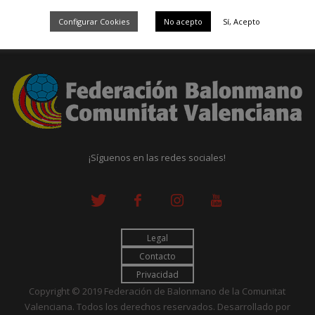
Configurar Cookies
No acepto
Sí, Acepto
¡Síguenos en las redes sociales!
Legal
Contacto
Privacidad
Copyright © 2019 Federación de Balonmano de la Comunitat
Valenciana. Todos los derechos reservados. Desarrollado por