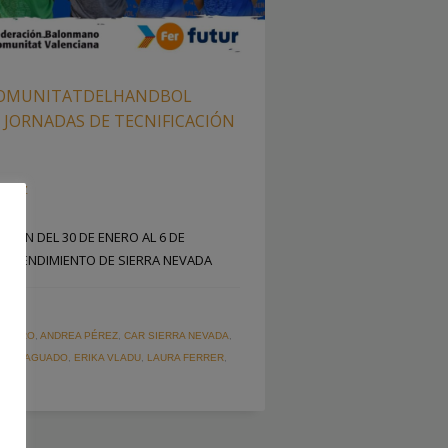
#COMUNITATDELHANDBOL
 JORNADAS DE TECNIFICACIÓN
 SAIZ
RÁN DEL 30 DE ENERO AL 6 DE
TO RENDIMIENTO DE SIERRA NEVADA
CION
LOMERO
,
ANDREA PÉREZ
,
CAR SIERRA NEVADA
,
IELA AGUADO
,
ERIKA VLADU
,
LAURA FERRER
,
WA