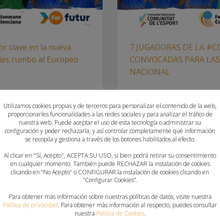
r clave en la nueva
7 JUGADORAS DE LA 
les rumbo al Europeo
CONVOCADAS PARA LAS
NACIONAL
VIERNES, 10 ENERO 2025
POR
PAU
Utilizamos cookies propias y de terceros para personalizar el contenido de la web,
proporcionarles funcionalidades a las redes sociales y para analizar el tráfico de
l demuestra su enorme peso
LAS JUGADORAS SE CONCENTRA
nuestra web. Puede aceptar el uso de esta tecnología o administrar su
FEBRERO EN EL CENTRO DE AL
configuración y poder rechazarla, y así controlar completamente qué información
se recopila y gestiona a través de los botones habilitados al efecto.
 NACIONALES
PUBLICADO EN
CLUBES
,
FEDERA
Al clicar en "Sí, Acepto", ACEPTA SU USO, si bien podrá retirar su consentimiento
en cualquier momento. También puede RECHAZAR la instalación de cookies
DREA PALOMERO
,
CONVOCATORIAS
ETIQUETADO BAJO:
ANDREA PA
clicando en “No Acepto" o CONFIGURAR la instalación de cookies clicando en
GUERRERAS JUVENILES
,
LAURA
CONVOCATORIAS NACIONALES
,
DAN
“Configurar Cookies”.
REBECA SECADES
,
STASSY ADESU
Para obtener más información sobre nuestras políticas de datos, visite nuestra
Política de privacidad
. Para obtener más información al respecto, puedes consultar
nuestra
Política de Cookies
.