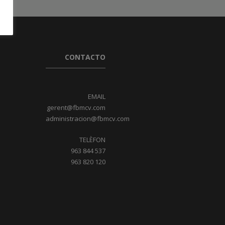
CONTACTO
EMAIL
gerent@fbmcv.com
administracion@fbmcv.com
TELÈFON
963 844 537
963 820 120